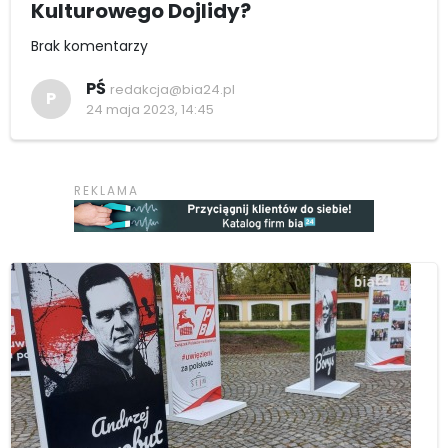
Kulturowego Dojlidy?
Brak komentarzy
PŚ
redakcja@bia24.pl
P
24 maja 2023, 14:45