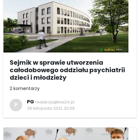
Sejmik w sprawie utworzenia
całodobowego oddziału psychiatrii
dzieci i młodzieży
2 komentarzy
PG
redakcja@bia24.pl
P
29 listopada 2021, 20:09