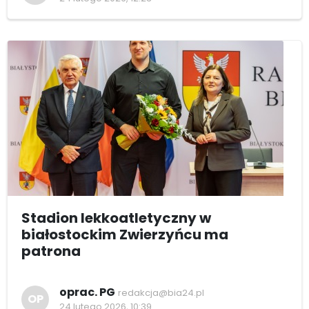
Stadion lekkoatletyczny w
białostockim Zwierzyńcu ma
patrona
oprac. PG
redakcja@bia24.pl
OP
24 lutego 2026, 10:39