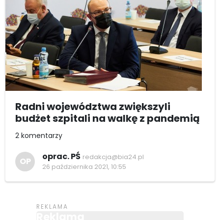
Radni województwa zwiększyli
budżet szpitali na walkę z pandemią
2 komentarzy
oprac. PŚ
redakcja@bia24.pl
OP
26 października 2021, 10:55
Reklama