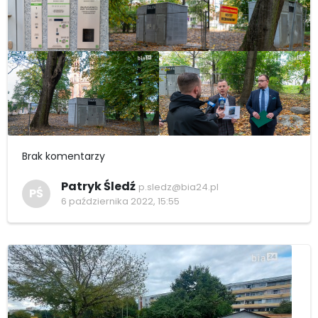
Brak komentarzy
Patryk Śledź
p.sledz@bia24.pl
PŚ
6 października 2022, 15:55