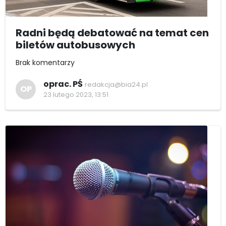
Radni będą debatować na temat cen
biletów autobusowych
Brak komentarzy
oprac. PŚ
redakcja@bia24.pl
OP
23 lutego 2023, 13:51