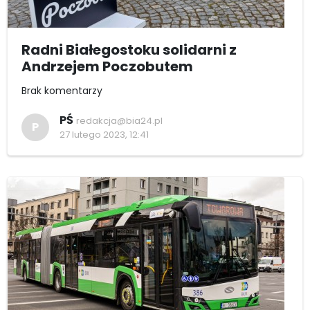
Radni Białegostoku solidarni z
Andrzejem Poczobutem
Brak komentarzy
PŚ
redakcja@bia24.pl
P
27 lutego 2023, 12:41