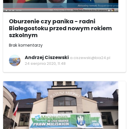
Oburzenie czy panika - radni
Białegostoku przed nowym rokiem
szkolnym
Brak komentarzy
Andrzej Ciszewski
a.ciszewski@bia24.pl
24 sierpnia 2020, 11:48