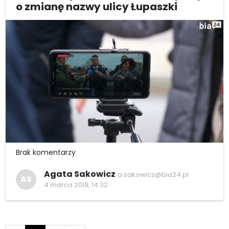
o zmianę nazwy ulicy Łupaszki
Brak komentarzy
Agata Sakowicz
a.sakowicz@bia24.pl
AS
4 marca 2019, 14:32