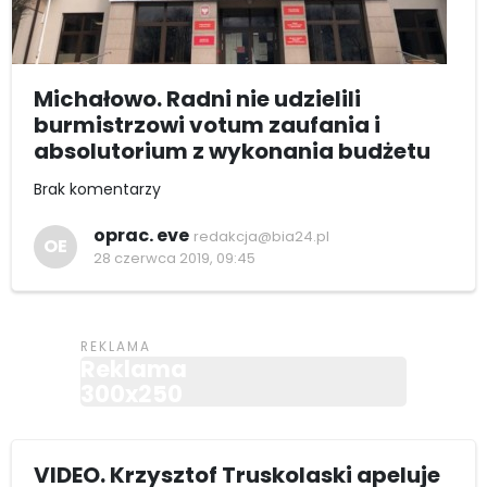
Michałowo. Radni nie udzielili
burmistrzowi votum zaufania i
absolutorium z wykonania budżetu
Brak komentarzy
oprac. eve
redakcja@bia24.pl
OE
28 czerwca 2019, 09:45
Reklama
300x250
VIDEO. Krzysztof Truskolaski apeluje