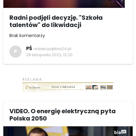
Radni podjęli decyzję. "Szkoła
talentów" do likwidacji
Brak komentarzy
PŚ
redakcja@bia24.pl
P
29 listopada 2022, 12:20
VIDEO. O energię elektryczną pyta
Polska 2050