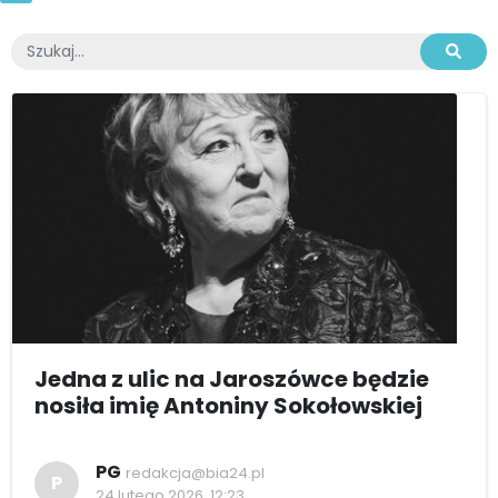
Jedna z ulic na Jaroszówce będzie
nosiła imię Antoniny Sokołowskiej
PG
redakcja@bia24.pl
P
24 lutego 2026, 12:23