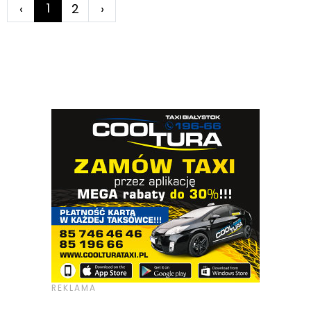
1
‹
2
›