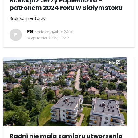
Bł. ksiądz Jerzy Popiełuszko –
patronem 2024 roku w Białymstoku
Brak komentarzy
PG
redakcja@bia24.pl
P
18 grudnia 2023, 15:47
Radni nie mają zamiaru utworzenia