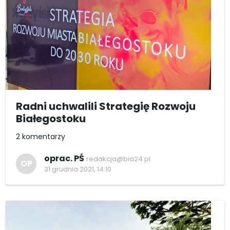
Radni uchwalili Strategię Rozwoju
Białegostoku
2 komentarzy
oprac. PŚ
redakcja@bia24.pl
OP
31 grudnia 2021, 14:10