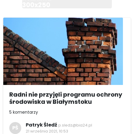
300x250
Radni nie przyjęli programu ochrony
środowiska w Białymstoku
5 komentarzy
Patryk Śledź
p.sledz@bia24.pl
PŚ
21 września 2021, 10:53