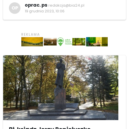
oprac. ps
redakcja@bia24.pl
OP
19 grudnia 2023, 10:06