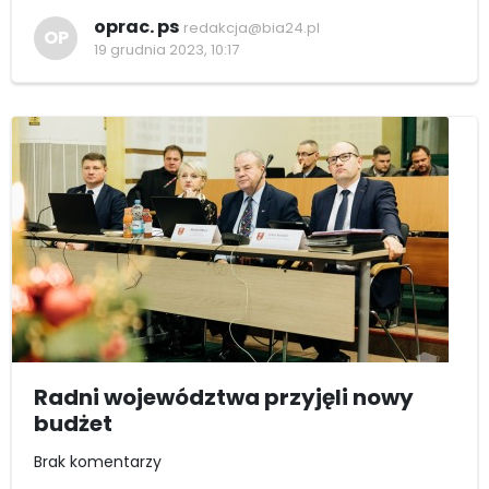
oprac. ps
redakcja@bia24.pl
OP
19 grudnia 2023, 10:17
Radni województwa przyjęli nowy
budżet
Brak komentarzy