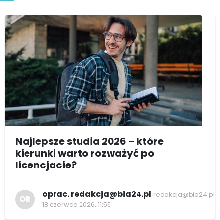
Najlepsze studia 2026 – które
kierunki warto rozważyć po
licencjacie?
oprac. redakcja@bia24.pl
redakcja@bia24.pl
OR
18 czerwca 2026, 11:55