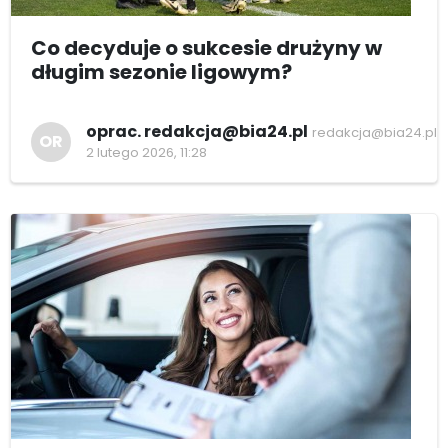
Co decyduje o sukcesie drużyny w
długim sezonie ligowym?
oprac. redakcja@bia24.pl
redakcja@bia24.pl
OR
2 lutego 2026, 11:28