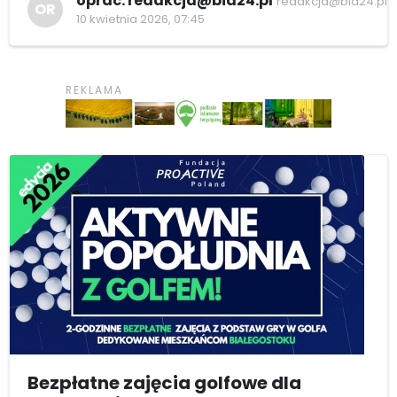
oprac. redakcja@bia24.pl
redakcja@bia24.pl
OR
10 kwietnia 2026, 07:45
Bezpłatne zajęcia golfowe dla