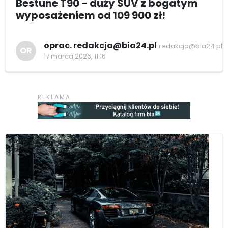
Bestune T90 - duży SUV z bogatym
wyposażeniem od 109 900 zł!
oprac. redakcja@bia24.pl
redakcja@bia24.pl
OR
17 marca 2026, 11:16