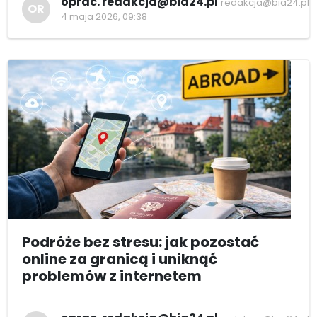
oprac. redakcja@bia24.pl
redakcja@bia24.pl
OR
4 maja 2026, 09:38
Podróże bez stresu: jak pozostać
online za granicą i uniknąć
problemów z internetem