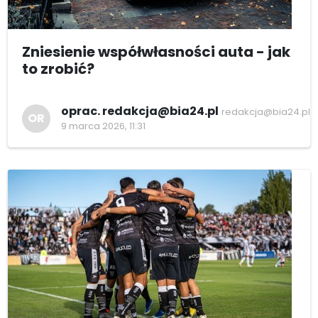
Zniesienie współwłasności auta - jak
to zrobić?
oprac. redakcja@bia24.pl
redakcja@bia24.pl
OR
9 marca 2026, 11:31