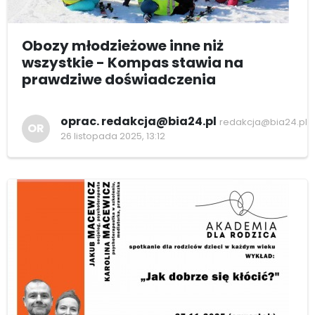
Obozy młodzieżowe inne niż
wszystkie - Kompas stawia na
prawdziwe doświadczenia
oprac. redakcja@bia24.pl
redakcja@bia24.pl
OR
26 listopada 2025, 13:12