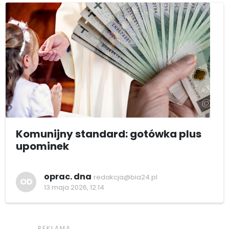
Komunijny standard: gotówka plus
upominek
oprac. dna
redakcja@bia24.pl
OD
13 maja 2026, 12:14