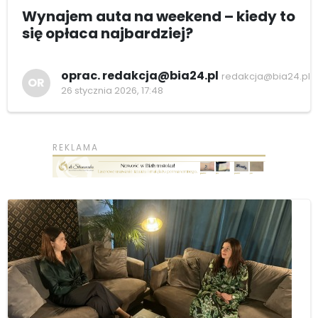
Wynajem auta na weekend – kiedy to
się opłaca najbardziej?
oprac. redakcja@bia24.pl
redakcja@bia24.pl
OR
26 stycznia 2026, 17:48