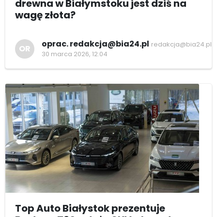
drewna w Białymstoku jest dziś na
wagę złota?
oprac. redakcja@bia24.pl
redakcja@bia24.pl
OR
30 marca 2026, 12:04
Top Auto Białystok prezentuje