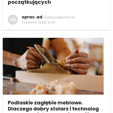
początkujących
oprac. ad
redakcja@bia24.pl
OA
1 kwietnia 2026, 10:43
Podlaskie zagłębie meblowe.
Dlaczego dobry stolarz i technolog