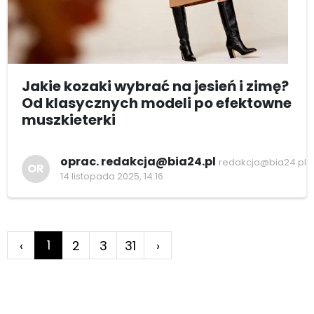
Jakie kozaki wybrać na jesień i zimę?
Od klasycznych modeli po efektowne
muszkieterki
oprac. redakcja@bia24.pl
redakcja@bia24.pl
OR
14 listopada 2025, 14:16
1
‹
2
3
31
›