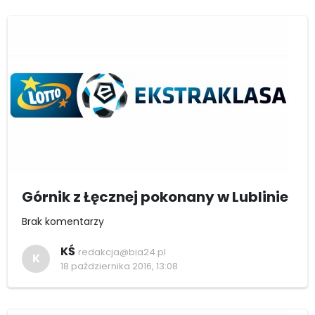
Górnik z Łęcznej pokonany w Lublinie
Brak komentarzy
KŚ
redakcja@bia24.pl
K
18 października 2016, 13:08