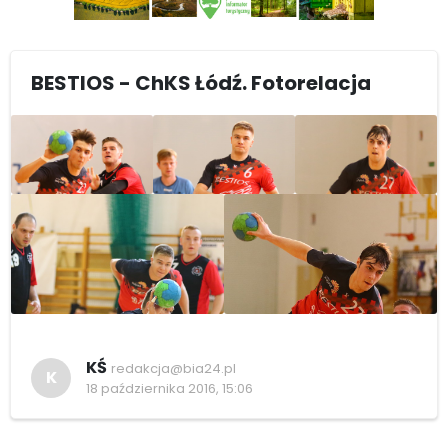
BESTIOS - ChKS Łódź. Fotorelacja
KŚ
redakcja@bia24.pl
K
18 października 2016, 15:06