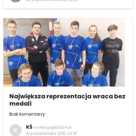
Największa reprezentacja wraca bez
medali
Brak komentarzy
KŚ
redakcja@bia24.pl
K
19 października 2016, 23:16