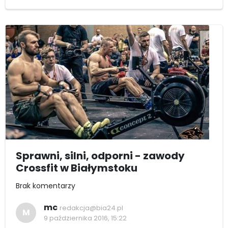
Sprawni, silni, odporni - zawody
Crossfit w Białymstoku
Brak komentarzy
mc
redakcja@bia24.pl
M
9 października 2016, 15:22