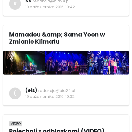
KŚ
redakcja@bia24.pl
K
19 października 2016, 10:42
Mamadou &amp; Sama Yoon w
Zmianie Klimatu
(els)
redakcja@bia24.pl
(
19 października 2016, 10:32
VIDEO
Pojechali z odblaskami (VIDEO)