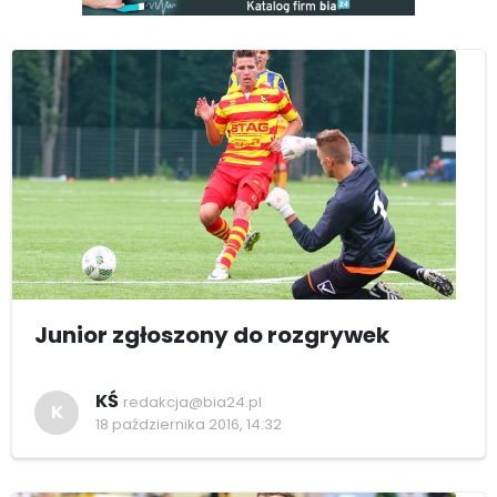
Junior zgłoszony do rozgrywek
KŚ
redakcja@bia24.pl
K
18 października 2016, 14:32