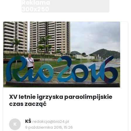
Reklama
300x250
XV letnie igrzyska paraolimpijskie
czas zacząć
KŚ
redakcja@bia24.pl
K
9 października 2016, 15:26