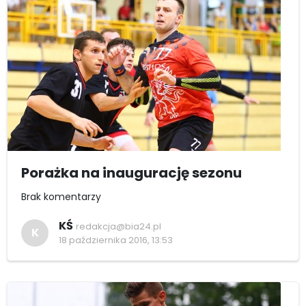
Porażka na inaugurację sezonu
Brak komentarzy
KŚ
redakcja@bia24.pl
K
18 października 2016, 13:53