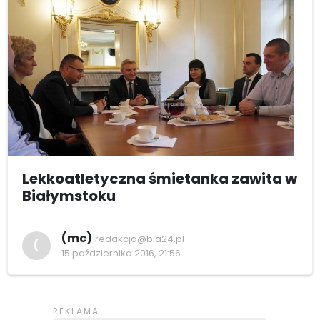
Lekkoatletyczna śmietanka zawita w
Białymstoku
(mc)
redakcja@bia24.pl
(
15 października 2016, 21:56