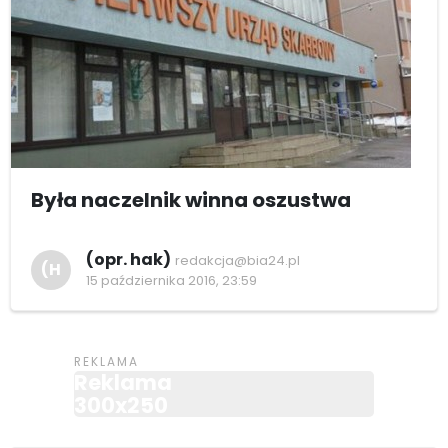
Była naczelnik winna oszustwa
(opr. hak)
redakcja@bia24.pl
(H
15 października 2016, 23:59
Reklama
300x250