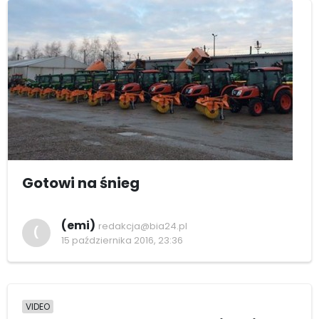
Gotowi na śnieg
(emi)
redakcja@bia24.pl
(
15 października 2016, 23:36
VIDEO