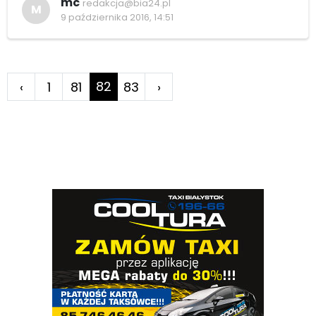
mc
redakcja@bia24.pl
M
9 października 2016, 14:51
82
‹
1
81
83
›