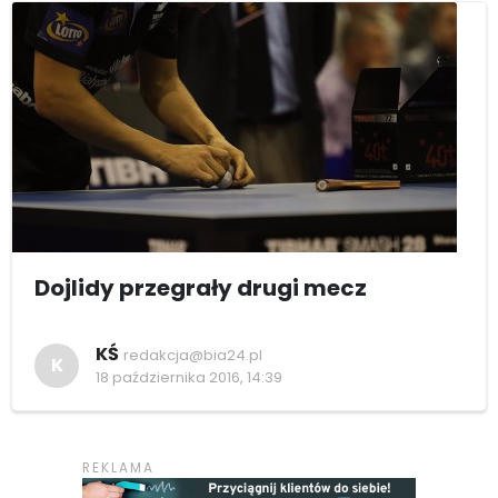
Dojlidy przegrały drugi mecz
KŚ
redakcja@bia24.pl
K
18 października 2016, 14:39