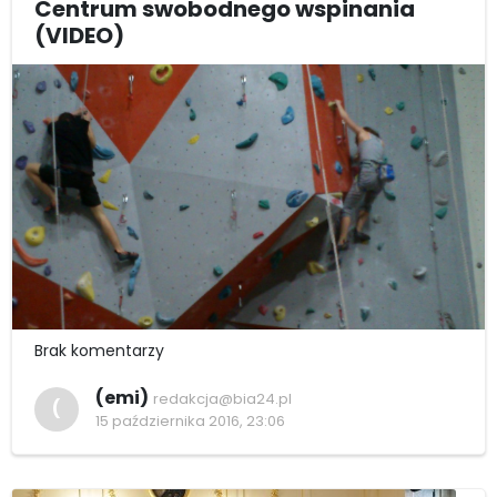
Centrum swobodnego wspinania
(VIDEO)
Brak komentarzy
(emi)
redakcja@bia24.pl
(
15 października 2016, 23:06