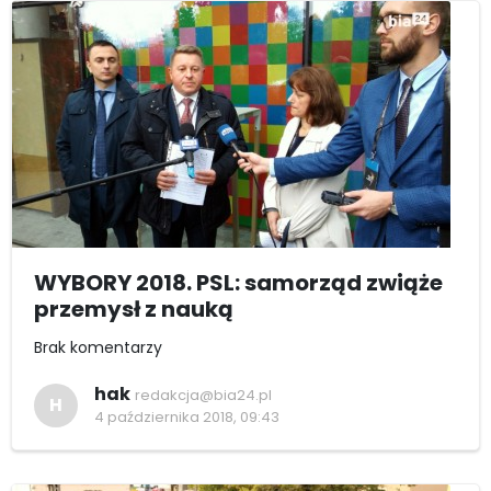
WYBORY 2018. PSL: samorząd zwiąże
przemysł z nauką
Brak komentarzy
hak
redakcja@bia24.pl
H
4 października 2018, 09:43