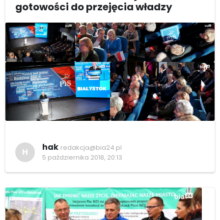
gotowości do przejęcia władzy
hak
redakcja@bia24.pl
H
5 października 2018, 20:13