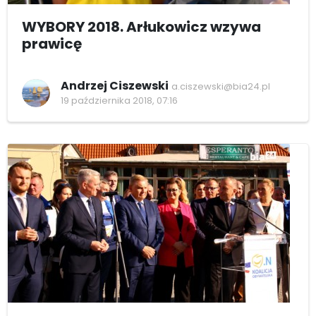
WYBORY 2018. Arłukowicz wzywa
prawicę
Andrzej Ciszewski
a.ciszewski@bia24.pl
19 października 2018, 07:16