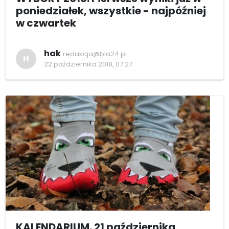
poniedziałek, wszystkie - najpóźniej
w czwartek
hak
redakcja@bia24.pl
H
22 października 2018, 07:27
KALENDARIUM. 21 października,