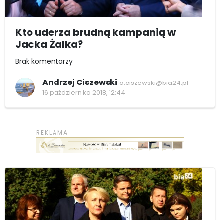
Kto uderza brudną kampanią w
Jacka Żalka?
Brak komentarzy
Andrzej Ciszewski
a.ciszewski@bia24.pl
16 października 2018, 12:44