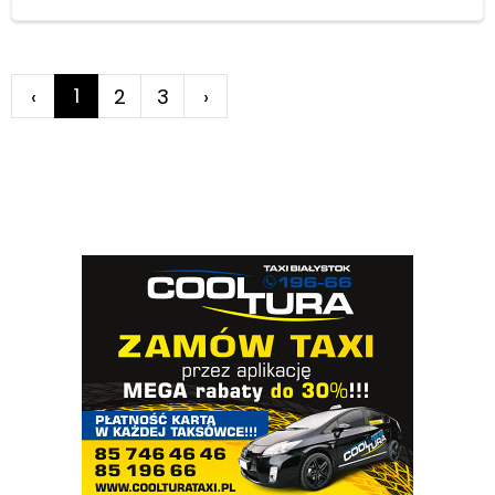
1
‹
2
3
›