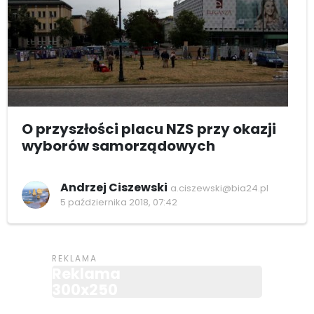
O przyszłości placu NZS przy okazji
wyborów samorządowych
Andrzej Ciszewski
a.ciszewski@bia24.pl
5 października 2018, 07:42
Reklama
300x250