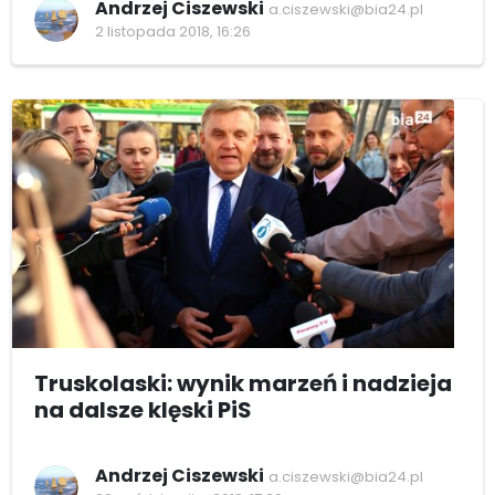
Andrzej Ciszewski
a.ciszewski@bia24.pl
2 listopada 2018, 16:26
Truskolaski: wynik marzeń i nadzieja
na dalsze klęski PiS
Andrzej Ciszewski
a.ciszewski@bia24.pl