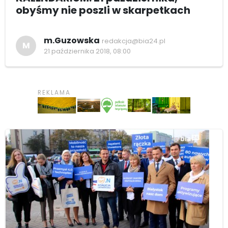
obyśmy nie poszli w skarpetkach
m.Guzowska
redakcja@bia24.pl
M
21 października 2018, 08:00