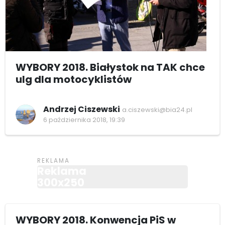
WYBORY 2018. Białystok na TAK chce
ulg dla motocyklistów
Andrzej Ciszewski
a.ciszewski@bia24.pl
6 października 2018, 19:39
Reklama
300x250
WYBORY 2018. Konwencja PiS w