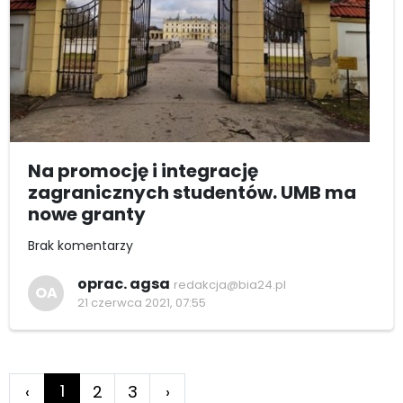
Na promocję i integrację
zagranicznych studentów. UMB ma
nowe granty
Brak komentarzy
oprac. agsa
redakcja@bia24.pl
OA
21 czerwca 2021, 07:55
1
‹
2
3
›