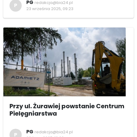
PG
redakcja@bia24.pl
P
23 września 2025, 09:23
Przy ul. Żurawiej powstanie Centrum
Pielęgniarstwa
PG
redakcja@bia24.pl
P