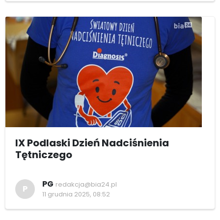
IX Podlaski Dzień Nadciśnienia
Tętniczego
PG
redakcja@bia24.pl
P
11 grudnia 2025, 08:52