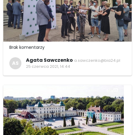
Brak komentarzy
Agata Sawczenko
a.sawczenko@bia24.pl
AS
25 czerwca 2021, 14:44