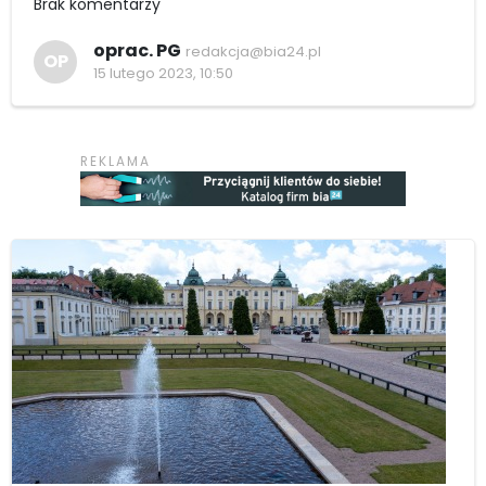
Brak komentarzy
oprac. PG
redakcja@bia24.pl
OP
15 lutego 2023, 10:50