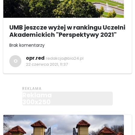
UMB jeszcze wyżej w rankingu Uczelni
Akademickich "Perspektywy 2021"
Brak komentarzy
opr.red
redakcja@bia24.pl
O
22 czerwca 2021, 11:37
Reklama
300x250