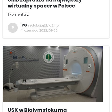
wirtualny spacer w Polsce
1 komentarz
PG
redakcja@bia24.pl
P
11 czerwca 2022, 09:00
USK w Białymstoku ma