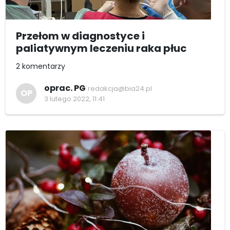
Przełom w diagnostyce i
paliatywnym leczeniu raka płuc
2 komentarzy
oprac. PG
redakcja@bia24.pl
OP
3 lutego 2022, 11:41