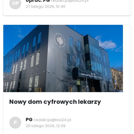
oprac. PG
redakcja@bia24.pl
OP
27 lutego 2026, 10:40
Nowy dom cyfrowych lekarzy
PG
redakcja@bia24.pl
P
26 lutego 2026, 12:09