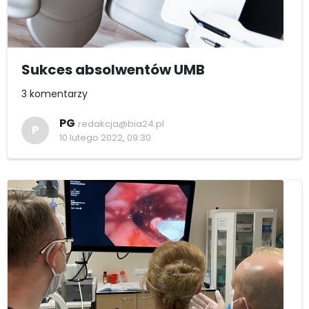
Sukces absolwentów UMB
3 komentarzy
PG
redakcja@bia24.pl
P
10 lutego 2022, 09:30