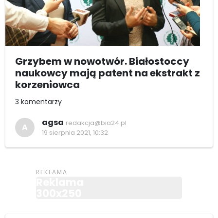
Grzybem w nowotwór. Białostoccy
naukowcy mają patent na ekstrakt z
korzeniowca
3 komentarzy
agsa
redakcja@bia24.pl
A
19 sierpnia 2021, 10:32
Reklama
300x250