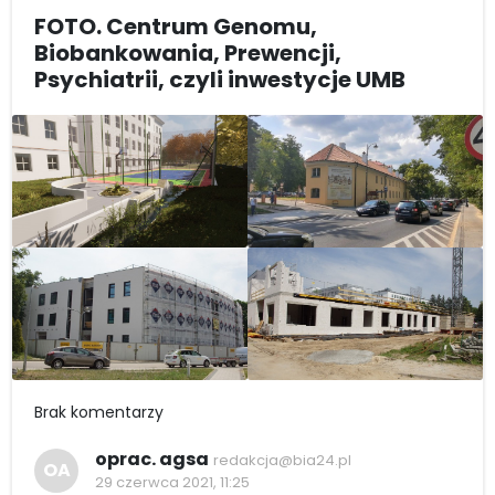
FOTO. Centrum Genomu,
Biobankowania, Prewencji,
Psychiatrii, czyli inwestycje UMB
Brak komentarzy
oprac. agsa
redakcja@bia24.pl
OA
29 czerwca 2021, 11:25