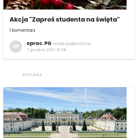
Akcja "Zaproś studenta na święta"
1 komentarz
oprac. PG
redakcja@bia24.pl
OP
7 grudnia 2021, 15:08