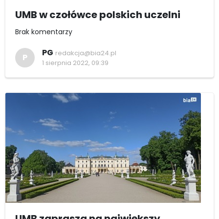
UMB w czołówce polskich uczelni
Brak komentarzy
PG
redakcja@bia24.pl
P
1 sierpnia 2022, 09:39
UMB zaprasza na największy