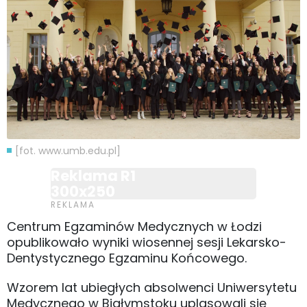
[fot. www.umb.edu.pl]
Reklama R1
300x250
Centrum Egzaminów Medycznych w Łodzi
opublikowało wyniki wiosennej sesji Lekarsko-
Dentystycznego Egzaminu Końcowego.
Wzorem lat ubiegłych absolwenci Uniwersytetu
Medycznego w Białymstoku uplasowali się