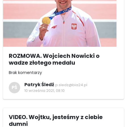
ROZMOWA. Wojciech Nowicki o
wadze złotego medalu
Brak komentarzy
Patryk Śledź
p.sledz@bia24.pl
PŚ
10 września 2021, 08:10
VIDEO. Wojtku, jesteśmy z ciebie
dumni