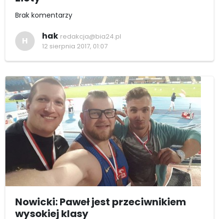
Brak komentarzy
hak
redakcja@bia24.pl
H
12 sierpnia 2017, 01:07
Nowicki: Paweł jest przeciwnikiem
wysokiej klasy