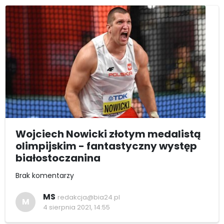
Wojciech Nowicki złotym medalistą
olimpijskim - fantastyczny występ
białostoczanina
Brak komentarzy
MS
redakcja@bia24.pl
M
4 sierpnia 2021, 14:55