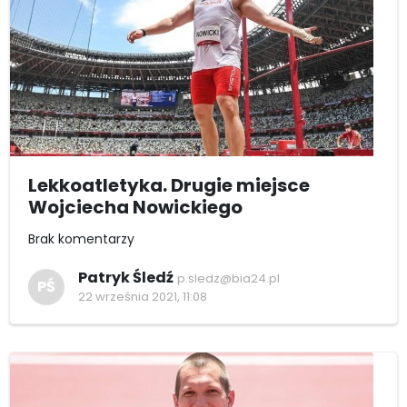
Lekkoatletyka. Drugie miejsce
Wojciecha Nowickiego
Brak komentarzy
Patryk Śledź
p.sledz@bia24.pl
PŚ
22 września 2021, 11:08