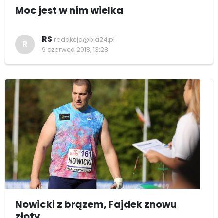
Moc jest w nim wielka
RS
redakcja@bia24.pl
R
9 czerwca 2018, 13:28
Nowicki z brązem, Fajdek znowu
złoty