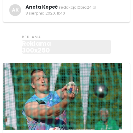
Aneta Kopeć
redakcja@bia24.pl
AK
8 sierpnia 2020, 11:40
Reklama
300x250