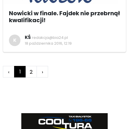
Nowicki w finale. Fajdek nie przebrnął
kwalifikacji!
KŚ
redakcja@bia24.pl
K
18 października 2016, 12:19
1
‹
2
›