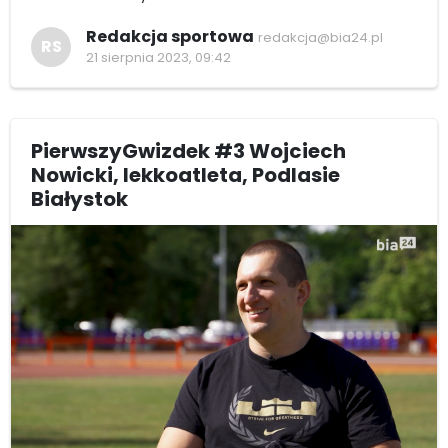
Redakcja sportowa
redakcja@bia24.pl
RS
21 sierpnia 2023, 09:42
PierwszyGwizdek #3 Wojciech
Nowicki, lekkoatleta, Podlasie
Białystok