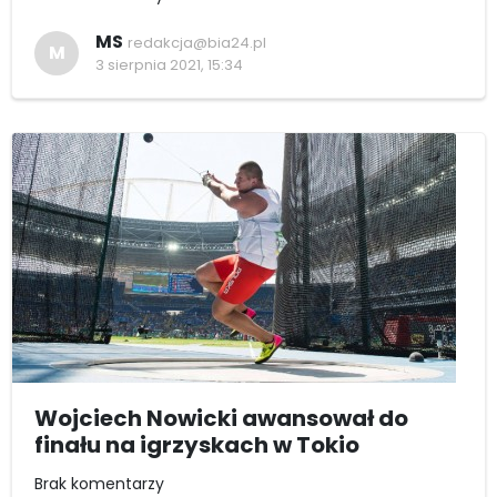
MS
redakcja@bia24.pl
M
3 sierpnia 2021, 15:34
Wojciech Nowicki awansował do
finału na igrzyskach w Tokio
Brak komentarzy