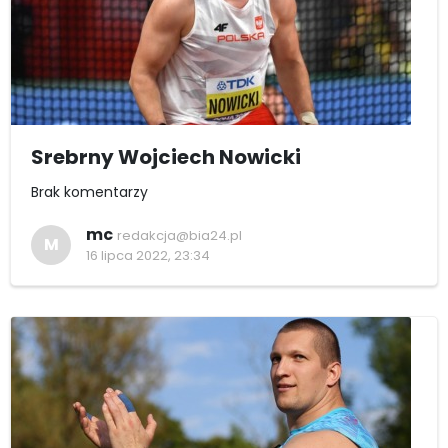
Srebrny Wojciech Nowicki
Brak komentarzy
mc
redakcja@bia24.pl
M
16 lipca 2022, 23:34