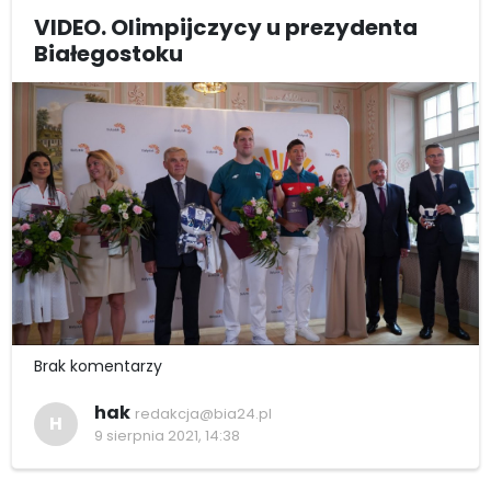
VIDEO. Olimpijczycy u prezydenta
Białegostoku
Brak komentarzy
hak
redakcja@bia24.pl
H
9 sierpnia 2021, 14:38