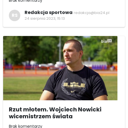
Brak komentarzy
Redakcja sportowa
redakcja@bia24.pl
RS
24 sierpnia 2023, 15:13
Rzut młotem. Wojciech Nowicki
wicemistrzem świata
Brak komentarzy