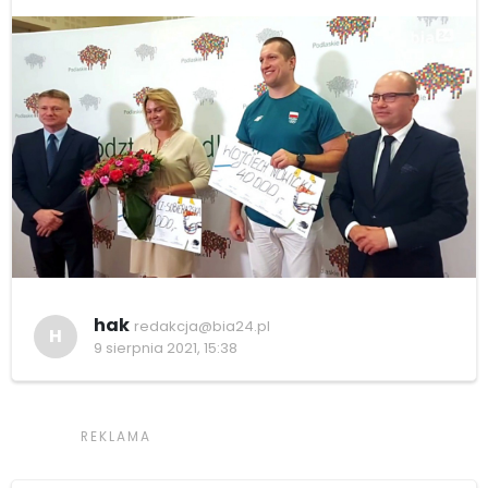
hak
redakcja@bia24.pl
H
9 sierpnia 2021, 15:38