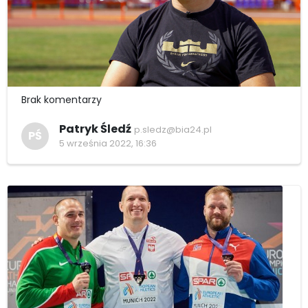
Brak komentarzy
Patryk Śledź
p.sledz@bia24.pl
PŚ
5 września 2022, 16:36