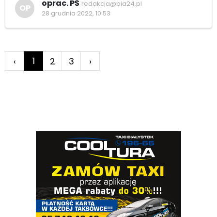
oprac. PŚ
redakcja@bia24.pl
OP
28 grudnia 2022, 10:53
1
‹
2
3
›