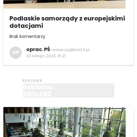
Podlaskie samorządy z europejskimi
dotacjami
Brak komentarzy
oprac. PŚ
redakcja@bia24.pl
OP
23 lutego 2023, 15:21
Reklama
300x250