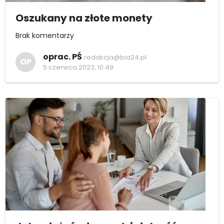
Oszukany na złote monety
Brak komentarzy
oprac. PŚ
redakcja@bia24.pl
OP
5 czerwca 2023, 10:49