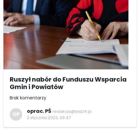
Ruszył nabór do Funduszu Wsparcia
Gmin i Powiatów
Brak komentarzy
oprac. PŚ
redakcja@bia24.pl
OP
2 stycznia 2023, 09:47