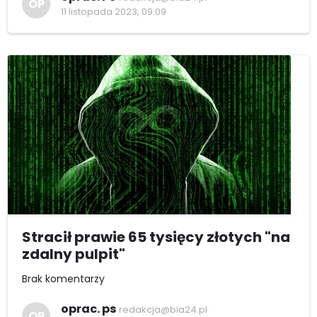
OP
11 listopada 2023, 09:09
Stracił prawie 65 tysięcy złotych "na
zdalny pulpit"
Brak komentarzy
oprac. ps
redakcja@bia24.pl
OP