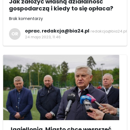
Jak założyć własną działalność
gospodarczą i kiedy to się opłaca?
Brak komentarzy
oprac. redakcja@bia24.pl
redakcja@bia24.pl
OR
24 maja 2023, 11:46
Jagiellonia. Miasto chce wesprzeć