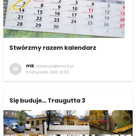
Stwórzmy razem kalendarz
mk
redakcja@bia24.pl
M
6 listopada 2016, 13:50
Się buduje... Traugutta 3