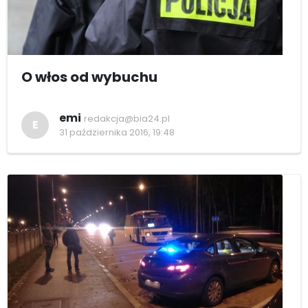
O włos od wybuchu
emi
redakcja@bia24.pl
E
31 października 2016, 19:48