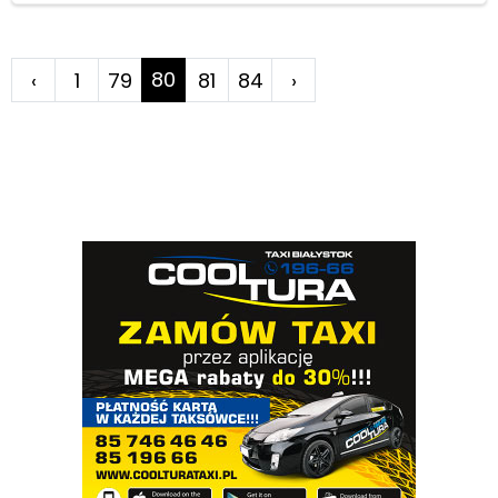
80
‹
1
79
81
84
›