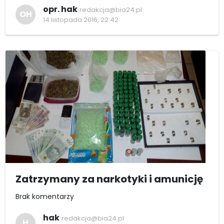
opr. hak
redakcja@bia24.pl
OH
14 listopada 2016, 22:42
Zatrzymany za narkotyki i amunicję
Brak komentarzy
hak
redakcja@bia24.pl
H