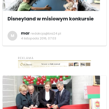
Disneyland w misiowym konkursie
mar
redakcja@bia24.pl
M
4 listopada 2016, 07:03