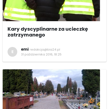
Kary dyscyplinarne za ucieczkę
zatrzymanego
emi
redakcja@bia24.pl
E
31 października 2016, 18:25