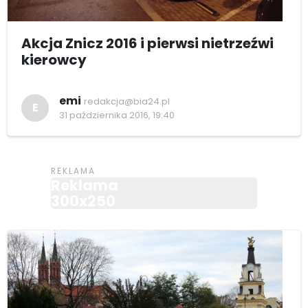
Akcja Znicz 2016 i pierwsi nietrzeźwi
kierowcy
emi
redakcja@bia24.pl
E
31 października 2016, 19:40
Reklama
300x250