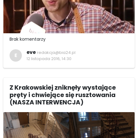
Brak komentarzy
eve
redakcja@bia24.pl
E
12 listopada 2016, 14:30
Z Krakowskiej zniknęły wystające
pręty i chwiejące się rusztowania
(NASZA INTERWENCJA)