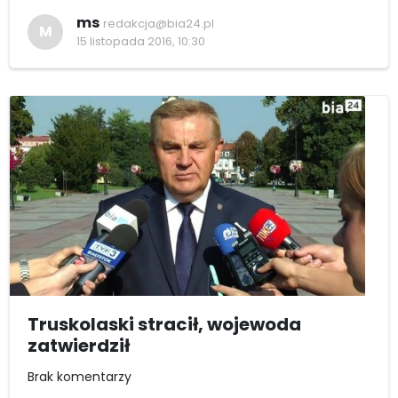
ms
redakcja@bia24.pl
M
15 listopada 2016, 10:30
Truskolaski stracił, wojewoda
zatwierdził
Brak komentarzy