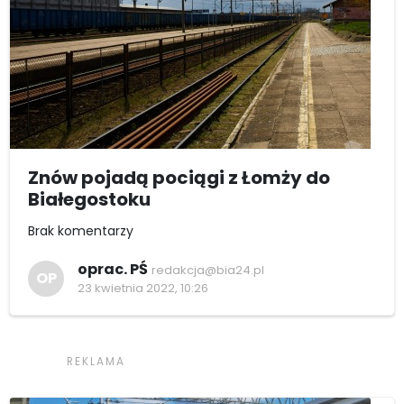
Znów pojadą pociągi z Łomży do
Białegostoku
Brak komentarzy
oprac. PŚ
redakcja@bia24.pl
OP
23 kwietnia 2022, 10:26