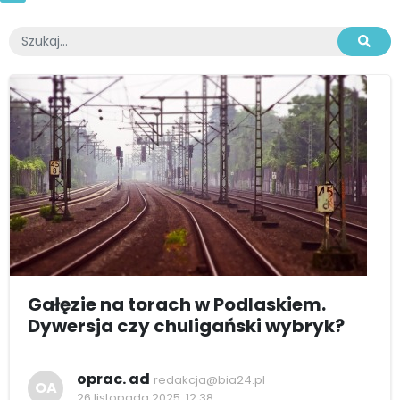
Gałęzie na torach w Podlaskiem.
Dywersja czy chuligański wybryk?
oprac. ad
redakcja@bia24.pl
OA
26 listopada 2025, 12:38