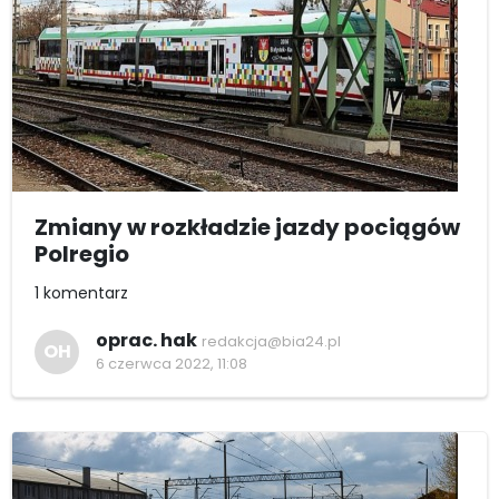
Zmiany w rozkładzie jazdy pociągów
Polregio
1 komentarz
oprac. hak
redakcja@bia24.pl
OH
6 czerwca 2022, 11:08