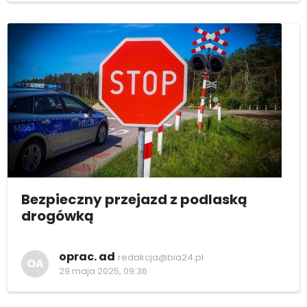
Bezpieczny przejazd z podlaską
drogówką
oprac. ad
redakcja@bia24.pl
OA
29 maja 2025, 09:36