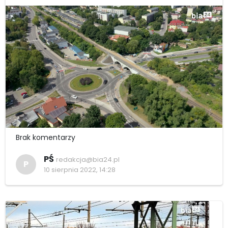
Brak komentarzy
PŚ
redakcja@bia24.pl
P
10 sierpnia 2022, 14:28