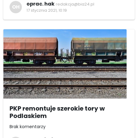
oprac. hak
redakcja@bia24.pl
OH
17 stycznia 2021, 10:19
PKP remontuje szerokie tory w
Podlaskiem
Brak komentarzy