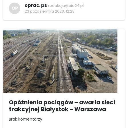
oprac. ps
redakcja@bia24.pl
OP
23 października 2023, 12:28
Opóźnienia pociągów – awaria sieci
trakcyjnej Białystok – Warszawa
Brak komentarzy