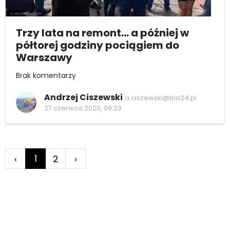
Trzy lata na remont... a później w
półtorej godziny pociągiem do
Warszawy
Brak komentarzy
Andrzej Ciszewski
a.ciszewski@bia24.pl
27 czerwca 2020, 09:23
1
‹
2
›