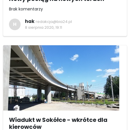
Brak komentarzy
hak
redakcja@bia24.pl
H
8 sierpnia 2020, 19:11
Wiadukt w Sokółce - wkrótce dla
kierowców