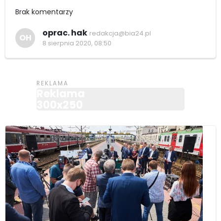
Brak komentarzy
oprac. hak
redakcja@bia24.pl
OH
8 sierpnia 2020, 08:50
Reklama
300x250