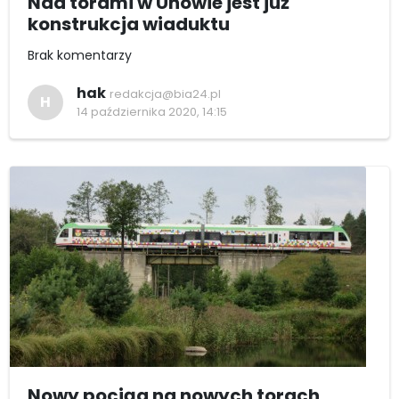
Nad torami w Uhowie jest już
konstrukcja wiaduktu
Brak komentarzy
hak
redakcja@bia24.pl
H
14 października 2020, 14:15
Nowy pociąg na nowych torach