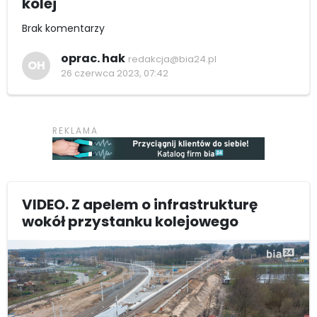
kolej
Brak komentarzy
oprac. hak
redakcja@bia24.pl
OH
26 czerwca 2023, 07:42
VIDEO. Z apelem o infrastrukturę
wokół przystanku kolejowego