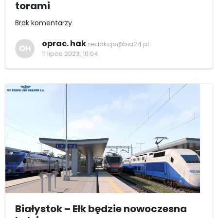
torami
Brak komentarzy
oprac. hak
redakcja@bia24.pl
OH
11 lipca 2023, 10:04
Białystok – Ełk będzie nowoczesna