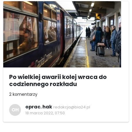
Po wielkiej awarii kolej wraca do
codziennego rozkładu
2 komentarzy
oprac. hak
redakcja@bia24.pl
OH
18 marca 2022, 07:50