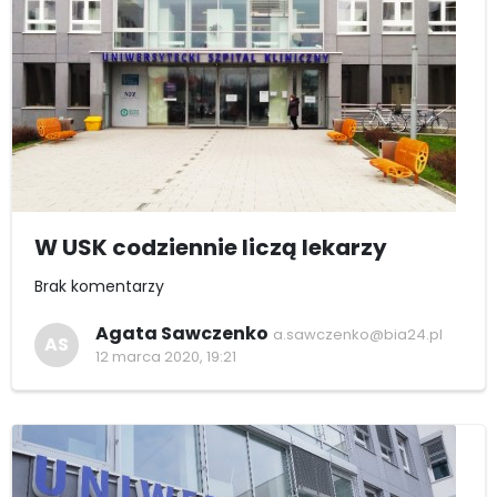
W USK codziennie liczą lekarzy
Brak komentarzy
Agata Sawczenko
a.sawczenko@bia24.pl
AS
12 marca 2020, 19:21