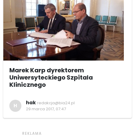
Marek Karp dyrektorem
Uniwersyteckiego Szpitala
Klinicznego
hak
redakcja@bia24.pl
H
29 marca 2017, 07:47