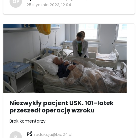
OP
25 stycznia 2023, 12:04
Niezwykły pacjent USK. 101-latek
przeszedł operację wzroku
Brak komentarzy
PŚ
redakcja@bia24.pl
P