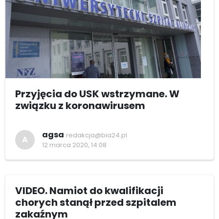
Przyjęcia do USK wstrzymane. W
związku z koronawirusem
agsa
redakcja@bia24.pl
A
12 marca 2020, 14:08
VIDEO. Namiot do kwalifikacji
chorych stanął przed szpitalem
zakaźnym