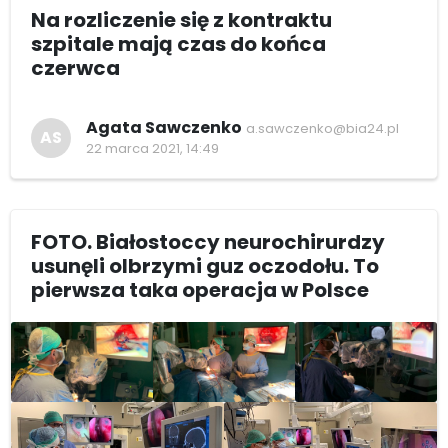
Na rozliczenie się z kontraktu
szpitale mają czas do końca
czerwca
Agata Sawczenko
a.sawczenko@bia24.pl
AS
22 marca 2021, 14:49
FOTO. Białostoccy neurochirurdzy
usunęli olbrzymi guz oczodołu. To
pierwsza taka operacja w Polsce