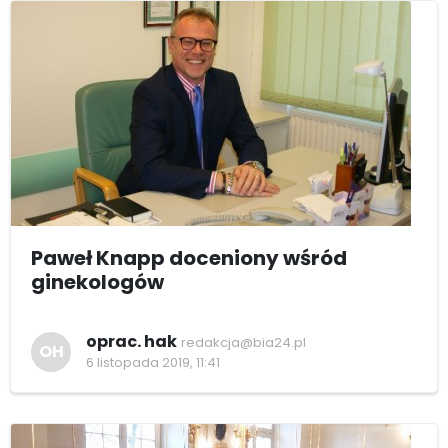
Paweł Knapp doceniony wśród
ginekologów
oprac. hak
redakcja@bia24.pl
OH
6 listopada 2019, 11:41