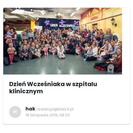
Dzień Wcześniaka w szpitalu
klinicznym
hak
redakcja@bia24.pl
H
18 listopada 2019, 08:33