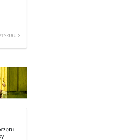
RTYKUŁU
przętu
sy