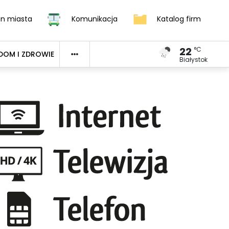
an miasta
Komunikacja
Katalog firm
22
°C
DOM I ZDROWIE
Białystok