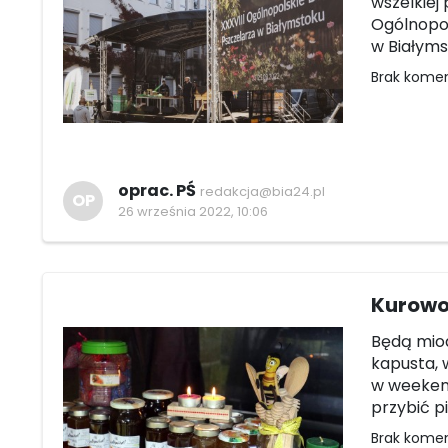
wszelkiej 
Ogólnopol
w Białyms
Brak kome
oprac. PŚ
redakcja@bia24.pl
OP
26 września 2022, 10:06
Kurowo
Będą miod
kapusta, w
w weeken
przybić pi
Brak kome