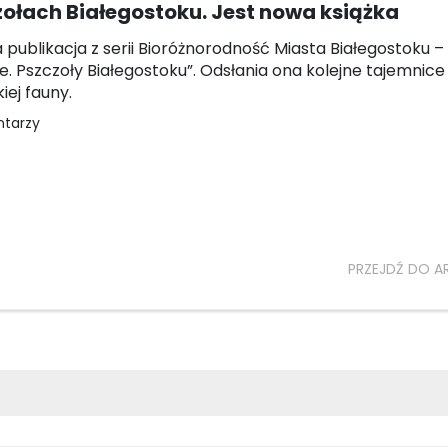
ołach Białegostoku. Jest nowa książka
a publikacja z serii Bioróżnorodność Miasta Białegostoku 
e. Pszczoły Białegostoku”. Odsłania ona kolejne tajemnice
iej fauny.
ntarzy
PRZEJDŹ DO A