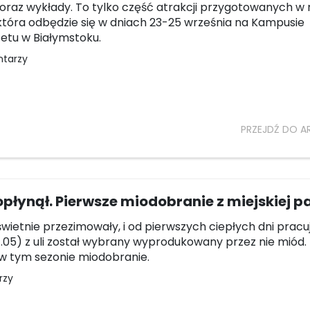
 oraz wykłady. To tylko część atrakcji przygotowanych 
która odbędzie się w dniach 23-25 września na Kampusie
etu w Białymstoku.
ntarzy
PRZEJDŹ DO A
płynął. Pierwsze miodobranie z miejskiej pa
świetnie przezimowały, i od pierwszych ciepłych dni pracu
24.05) z uli został wybrany wyprodukowany przez nie miód.
w tym sezonie miodobranie.
rzy