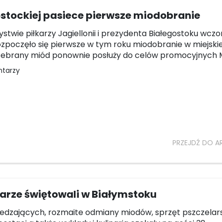
stockiej pasiece pierwsze miodobranie
stwie piłkarzy Jagiellonii i prezydenta Białegostoku wczo
ozpoczęło się pierwsze w tym roku miodobranie w miejskie
Zebrany miód ponownie posłuży do celów promocyjnych M
ntarzy
PRZEJDŹ DO A
arze świętowali w Białymstoku
edzających, rozmaite odmiany miodów, sprzęt pszczelar