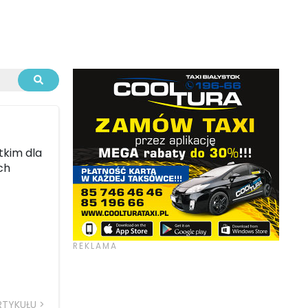
tkim dla
ch
RTYKUŁU