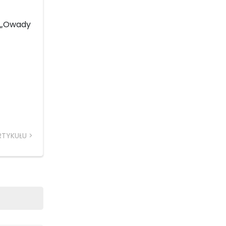
– „Owady
RTYKUŁU