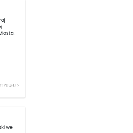
raj
j
iasta.
RTYKUŁU
ski we