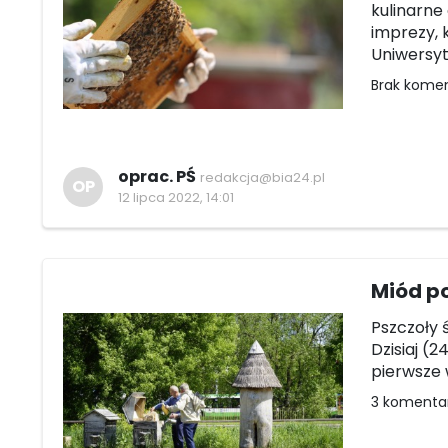
kulinarne
imprezy, 
Uniwersyt
Brak kome
oprac. PŚ
redakcja@bia24.pl
OP
12 lipca 2022, 14:01
Miód po
Pszczoły 
Dzisiaj (
pierwsze 
3 komenta