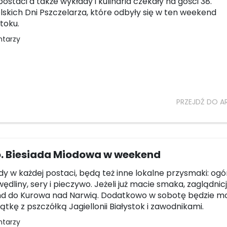
postaci a także wykłady i kulinaria czekały na gości 38.
skich Dni Pszczelarza, które odbyły się w ten weekend
toku.
ntarzy
PRZEJDŹ DO A
. Biesiada Miodowa w weekend
y w każdej postaci, będą też inne lokalne przysmaki: ogór
ędliny, sery i pieczywo. Jeżeli już macie smaka, zaglądnic
d do Kurowa nad Narwią. Dodatkowo w sobotę będzie m
ątkę z pszczółką Jagiellonii Białystok i zawodnikami.
ntarzy