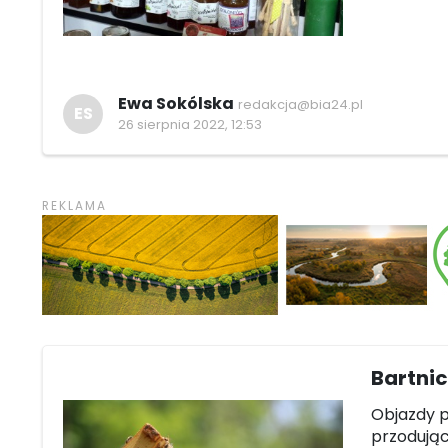
Ewa Sokólska
redakcja@bia24.pl
ES
26 sierpnia 2022, 12:53
Bartni
Objazdy p
przodując