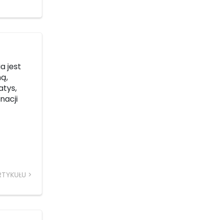
a jest
ną,
atys,
nacji
RTYKUŁU