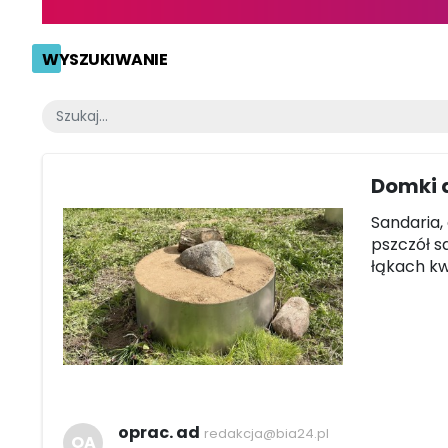
WYSZUKIWANIE
Domki d
Sandaria,
pszczół s
łąkach kw
oprac. ad
redakcja@bia24.pl
OA