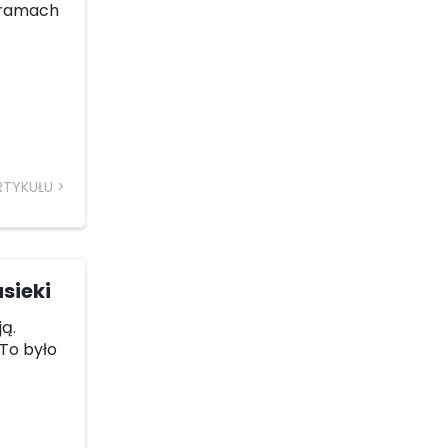
w ramach
RTYKUŁU
sieki
ją.
 To było