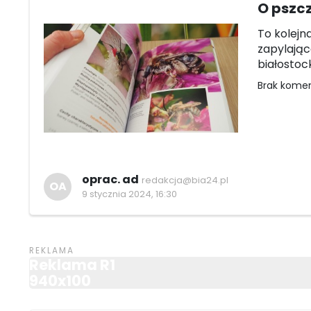
O pszcz
To kolejn
zapylając
białostock
Brak kome
oprac. ad
redakcja@bia24.pl
OA
9 stycznia 2024, 16:30
Reklama R1
940x100