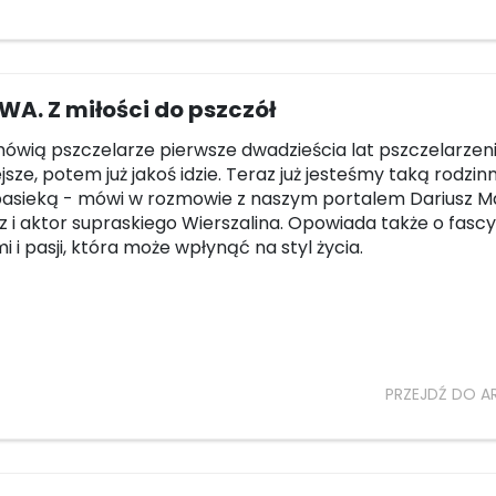
A. Z miłości do pszczół
mówią pszczelarze pierwsze dwadzieścia lat pszczelarzeni
jsze, potem już jakoś idzie. Teraz już jesteśmy taką rodzin
pasieką - mówi w rozmowie z naszym portalem Dariusz M
z i aktor supraskiego Wierszalina. Opowiada także o fascy
 i pasji, która może wpłynąć na styl życia.
PRZEJDŹ DO A