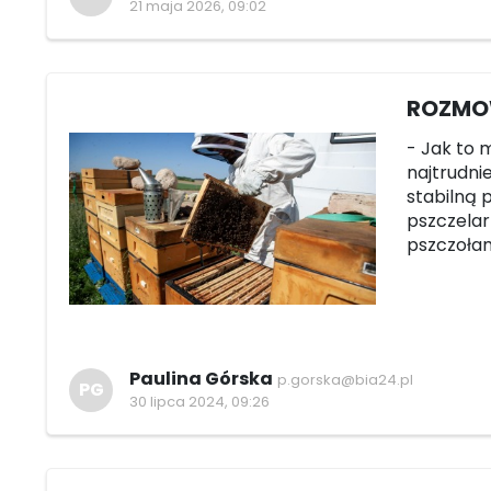
21 maja 2026, 09:02
ROZMOW
- Jak to 
najtrudnie
stabilną 
pszczelar
pszczołami
Paulina Górska
p.gorska@bia24.pl
PG
30 lipca 2024, 09:26