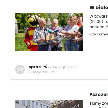
W biało
W towarzy
(24.05) r
pasiece. 
Brak kome
oprac. PŚ
redakcja@bia24.pl
OP
25 maja 2023, 12:05
Pszczel
Tłumy zwi