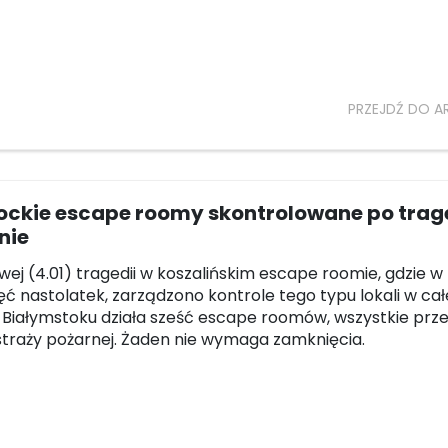
PRZEJDŹ DO A
ockie escape roomy skontrolowane po trag
nie
wej (4.01) tragedii w koszalińskim escape roomie, gdzie w
ięć nastolatek, zarządzono kontrole tego typu lokali w cał
 Białymstoku działa sześć escape roomów, wszystkie przes
straży pożarnej. Żaden nie wymaga zamknięcia.