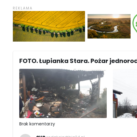
FOTO. Łupianka Stara. Pożar jednor
Brak komentarzy
eve