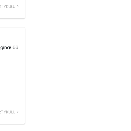
RTYKUŁU
ginął 66
RTYKUŁU