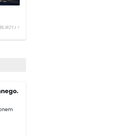
BEJRZYJ
nnego.
ejonem