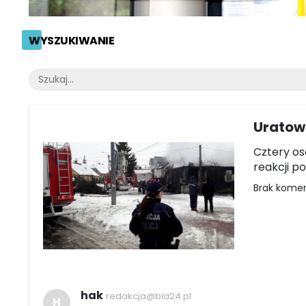
WYSZUKIWANIE
Uratow
Cztery os
reakcji po
Brak kome
hak
redakcja@bia24.pl
H