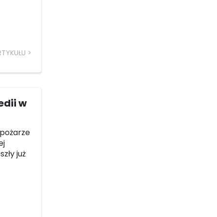
RTYKUŁU
edii w
 pożarze
ej
zły już