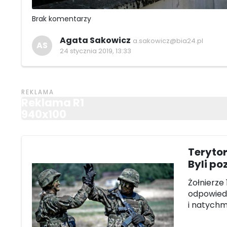
Brak komentarzy
Agata Sakowicz
a.sakowicz@bia24.pl
AS
24 stycznia 2019, 13:33
Reklama R1
940x100
Terytor
Byli po
Żołnierze
odpowiedz
i natychmi