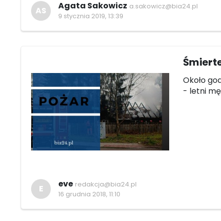
Agata Sakowicz
a.sakowicz@bia24.pl
AS
9 stycznia 2019, 13:39
Śmierte
Około god
- letni m
eve
redakcja@bia24.pl
E
16 grudnia 2018, 11:10