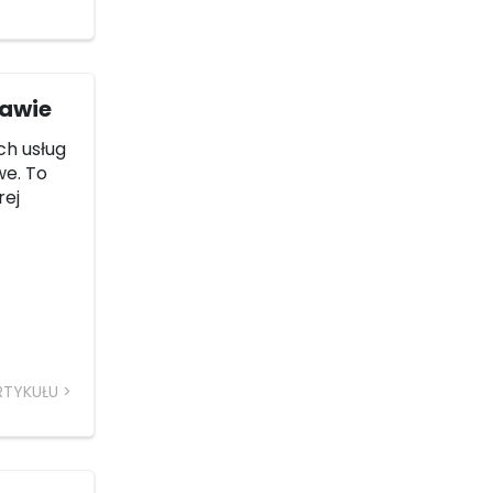
zawie
ch usług
we. To
rej
RTYKUŁU