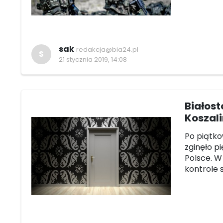
sak
redakcja@bia24.pl
S
21 stycznia 2019, 14:08
Białost
Koszali
Po piątko
zginęło p
Polsce. W
kontrole 