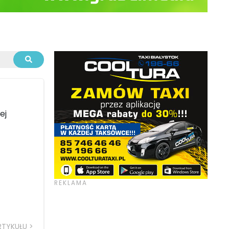
ej
RTYKUŁU