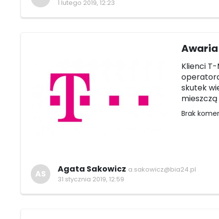
1 lutego 2019, 12:23
Awaria 
Klienci T
operatora.
skutek wi
mieszczą 
Brak kome
Agata Sakowicz
a.sakowicz@bia24.pl
AS
31 stycznia 2019, 12:59