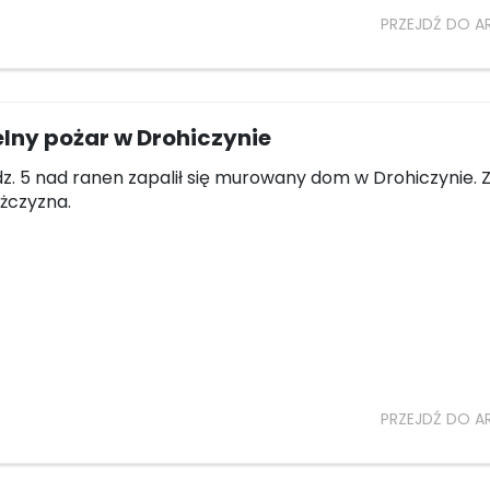
PRZEJDŹ DO A
lny pożar w Drohiczynie
z. 5 nad ranen zapalił się murowany dom w Drohiczynie. Z
ężczyzna.
PRZEJDŹ DO A