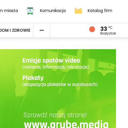
an miasta
Komunikacja
Katalog firm
33
°C
DOM I ZDROWIE
Białystok