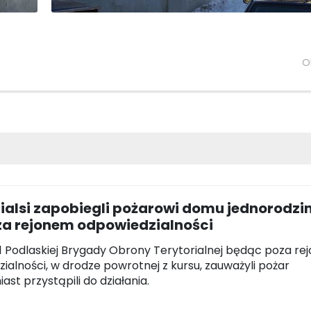
O
ialsi zapobiegli pożarowi domu jednorodzi
za rejonem odpowiedzialności
 1 Podlaskiej Brygady Obrony Terytorialnej będąc poza r
ialności, w drodze powrotnej z kursu, zauważyli pożar
ast przystąpili do działania.