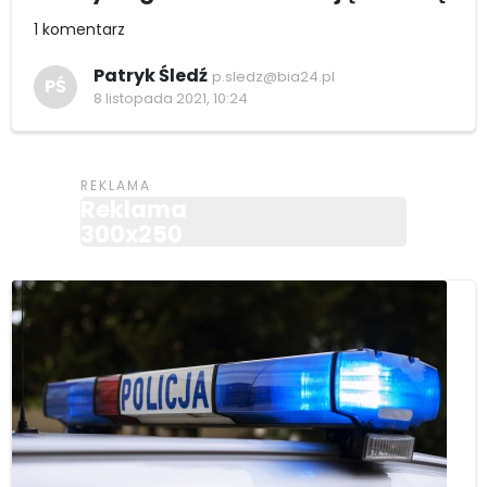
1 komentarz
Patryk Śledź
p.sledz@bia24.pl
PŚ
8 listopada 2021, 10:24
Reklama
300x250