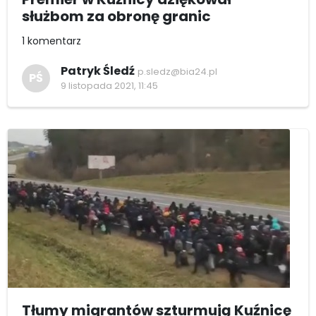
służbom za obronę granic
1 komentarz
Patryk Śledź
p.sledz@bia24.pl
PŚ
9 listopada 2021, 11:45
Tłumy migrantów szturmują Kuźnicę