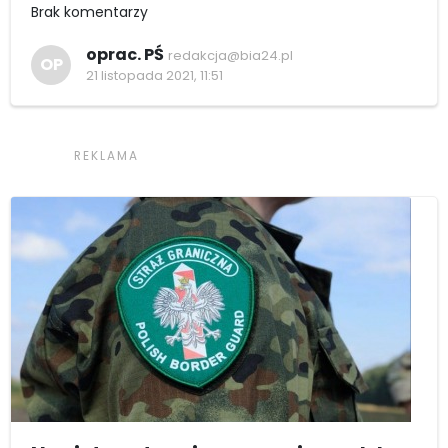
Brak komentarzy
oprac. PŚ
redakcja@bia24.pl
OP
21 listopada 2021, 11:51