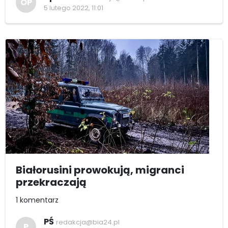
OP
5 lutego 2022, 11:01
Białorusini prowokują, migranci
przekraczają
1 komentarz
PŚ
redakcja@bia24.pl
P