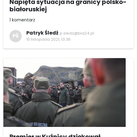
Napięta sytuacja na granicy polsko-
białoruskiej
1 komentarz
Patryk Śledź
p.sledz@bia24.pl
PŚ
10 listopada 2021, 13:36
Premier w Kuźnicy dziękował