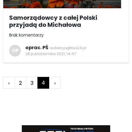
Samorządowcy z całej Polski
przyjadą do Michałowa
Brak komentarzy
oprac. PŚ
redakcja@bia24.pl
OP
28 października 2021, 14:47
4
‹
2
3
›