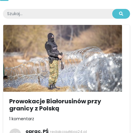
Prowokacje Białorusinów przy
granicy z Polską
1 komentarz
oprac. PŚ
redakcja@bia24.pl