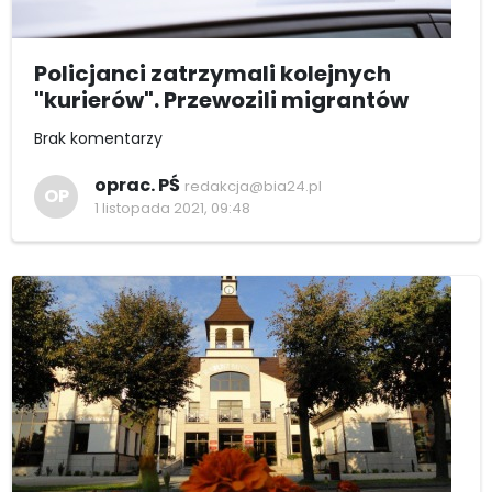
Policjanci zatrzymali kolejnych
"kurierów". Przewozili migrantów
Brak komentarzy
oprac. PŚ
redakcja@bia24.pl
OP
1 listopada 2021, 09:48