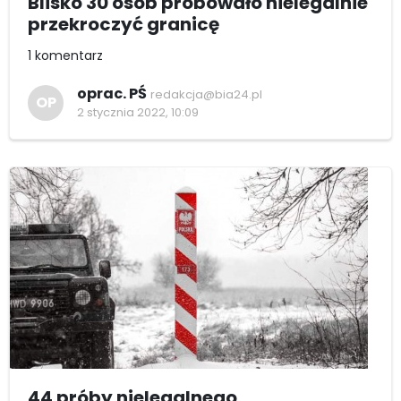
Blisko 30 osób próbowało nielegalnie
przekroczyć granicę
1 komentarz
oprac. PŚ
redakcja@bia24.pl
OP
2 stycznia 2022, 10:09
44 próby nielegalnego