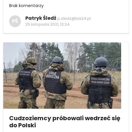
Brak komentarzy
Patryk Śledź
p.sledz@bia24.pl
PŚ
25 listopada 2021, 12:24
Cudzoziemcy próbowali wedrzeć się
do Polski