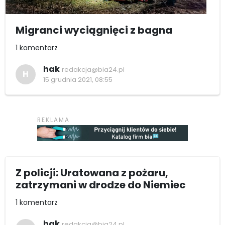
Migranci wyciągnięci z bagna
1 komentarz
hak
redakcja@bia24.pl
H
15 grudnia 2021, 08:55
Z policji: Uratowana z pożaru,
zatrzymani w drodze do Niemiec
1 komentarz
hak
redakcja@bia24.pl