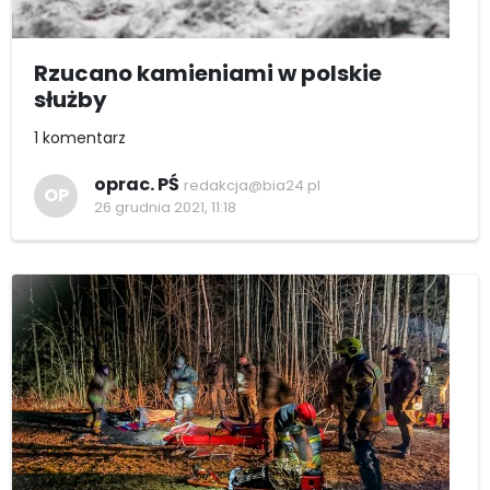
Rzucano kamieniami w polskie
służby
1 komentarz
oprac. PŚ
redakcja@bia24.pl
OP
26 grudnia 2021, 11:18