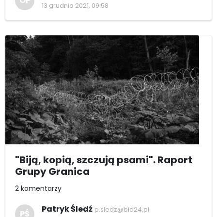
OP
13 grudnia 2021, 09:58
"Biją, kopią, szczują psami". Raport
Grupy Granica
2 komentarzy
Patryk Śledź
p.sledz@bia24.pl
PŚ