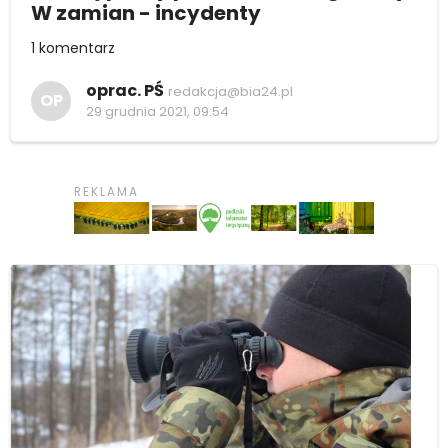
W zamian - incydenty
1 komentarz
oprac. PŚ
redakcja@bia24.pl
OP
29 grudnia 2021, 09:54