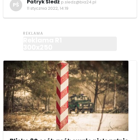
Patryk Śledź
p.sledz@bia24.pl
PŚ
11 stycznia 2022, 14:19
Reklama R1
300x250