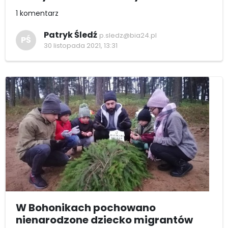
1 komentarz
Patryk Śledź
p.sledz@bia24.pl
PŚ
30 listopada 2021, 13:31
W Bohonikach pochowano
nienarodzone dziecko migrantów