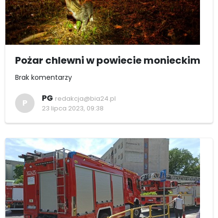
Pożar chlewni w powiecie monieckim
Brak komentarzy
PG
redakcja@bia24.pl
P
23 lipca 2023, 09:38