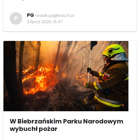
PG
redakcja@bia24.pl
P
3 lipca 2025, 15:47
W Biebrzańskim Parku Narodowym
wybuchł pożar