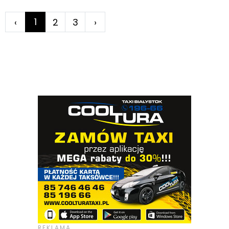
1
‹
2
3
›