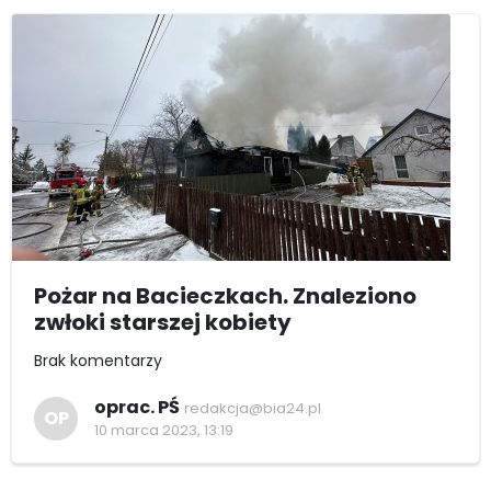
Pożar na Bacieczkach. Znaleziono
zwłoki starszej kobiety
Brak komentarzy
oprac. PŚ
redakcja@bia24.pl
OP
10 marca 2023, 13:19