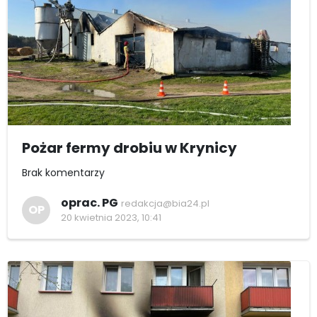
Pożar fermy drobiu w Krynicy
Brak komentarzy
oprac. PG
redakcja@bia24.pl
OP
20 kwietnia 2023, 10:41