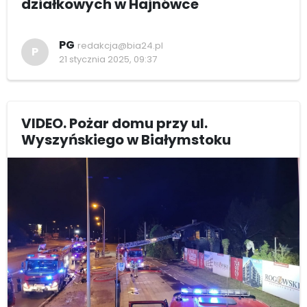
działkowych w Hajnówce
PG
redakcja@bia24.pl
P
21 stycznia 2025, 09:37
VIDEO. Pożar domu przy ul.
Wyszyńskiego w Białymstoku