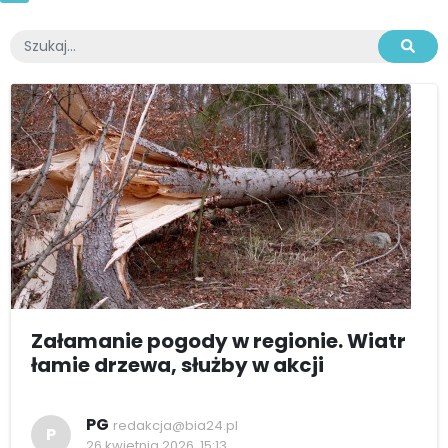
Załamanie pogody w regionie. Wiatr
łamie drzewa, służby w akcji
PG
redakcja@bia24.pl
P
26 kwietnia 2026, 15:13