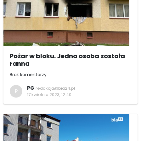
Pożar w bloku. Jedna osoba została
ranna
Brak komentarzy
PG
redakcja@bia24.pl
P
17 kwietnia 2023, 12:40