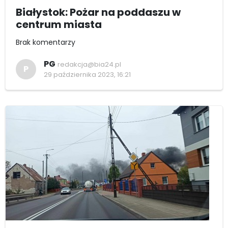
Białystok: Pożar na poddaszu w
centrum miasta
Brak komentarzy
PG
redakcja@bia24.pl
P
29 października 2023, 16:21