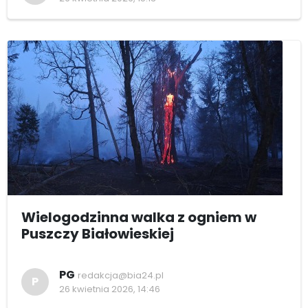
Wielogodzinna walka z ogniem w
Puszczy Białowieskiej
PG
redakcja@bia24.pl
P
26 kwietnia 2026, 14:46