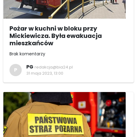
Pożar w kuchni w bloku przy
Mickiewicza. Była ewakuacja
mieszkańców
Brak komentarzy
PG
redakcja@bia24.pl
P
31 maja 2023, 13:00