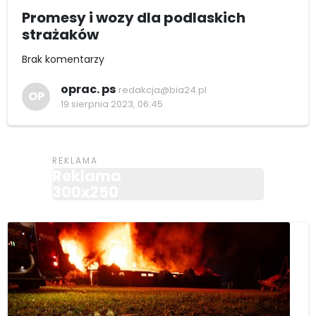
Promesy i wozy dla podlaskich
strażaków
Brak komentarzy
oprac. ps
redakcja@bia24.pl
OP
19 sierpnia 2023, 06:45
Reklama
300x250