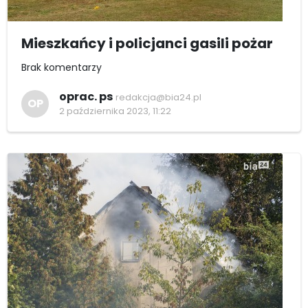
Mieszkańcy i policjanci gasili pożar
Brak komentarzy
oprac. ps
redakcja@bia24.pl
OP
2 października 2023, 11:22