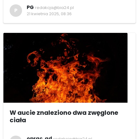
PG
redakcja@bia24.pl
P
21 kwietnia 2025, 08:36
W aucie znaleziono dwa zwęglone
ciała
oprac. ad
redakcja@bia24.pl