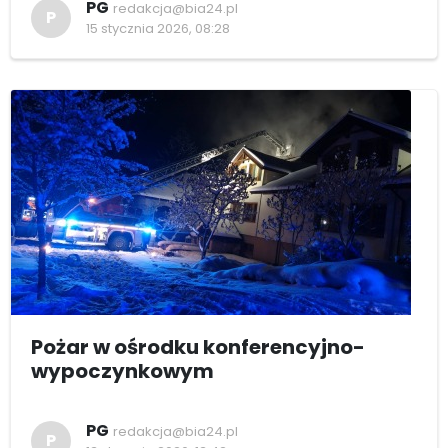
PG
redakcja@bia24.pl
P
15 stycznia 2026, 08:28
Pożar w ośrodku konferencyjno-
wypoczynkowym
PG
redakcja@bia24.pl
P