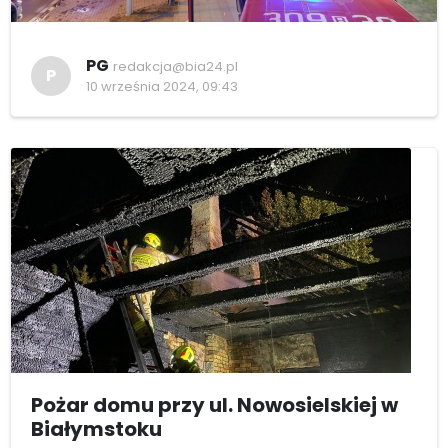
PG
redakcja@bia24.pl
P
10 września 2024, 09:43
Pożar domu przy ul. Nowosielskiej w
Białymstoku