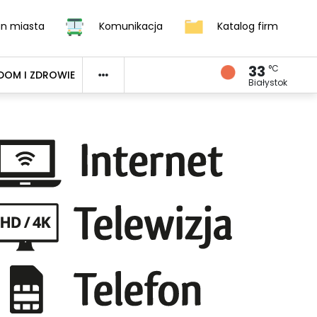
an miasta
Komunikacja
Katalog firm
33
°C
DOM I ZDROWIE
Białystok