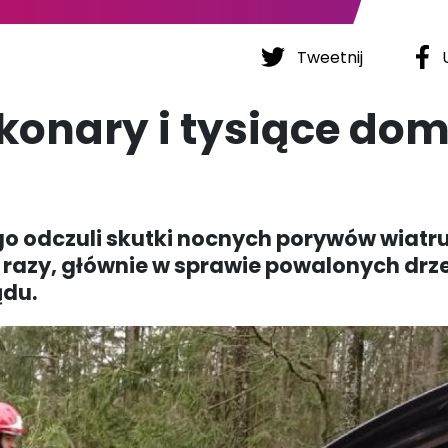
Tweetnij
U
konary i tysiące do
 odczuli skutki nocnych porywów wiatru
t razy, głównie w sprawie powalonych drz
ądu.