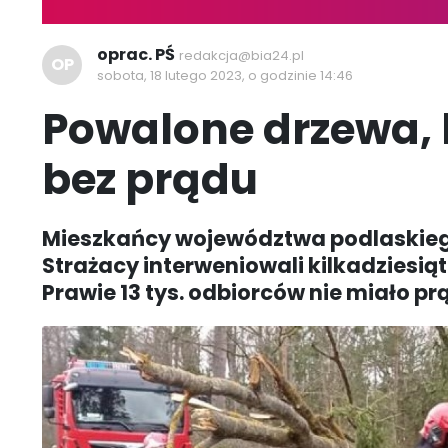
oprac. PŚ
redakcja@bia24.pl
OP
sobota, 18 lutego 2023, o godzinie 14:46
Powalone drzewa, 
bez prądu
Mieszkańcy województwa podlaskiego
Strażacy interweniowali kilkadziesią
Prawie 13 tys. odbiorców nie miało pr