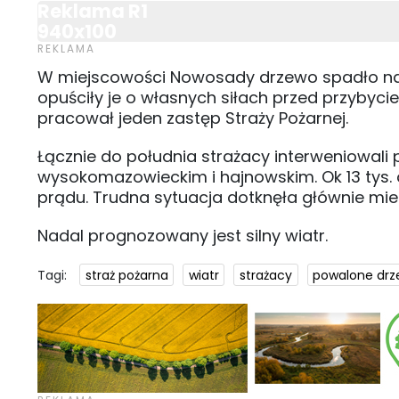
Reklama R1
940x100
W miejscowości Nowosady drzewo spadło n
opuściły je o własnych siłach przed przybyc
pracował jeden zastęp Straży Pożarnej.
Łącznie do południa strażacy interweniowali 
wysokomazowieckim i hajnowskim. Ok 13 tys. 
prądu. Trudna sytuacja dotknęła głównie mie
Nadal prognozowany jest silny wiatr.
Tagi:
straż pożarna
wiatr
strażacy
powalone dr