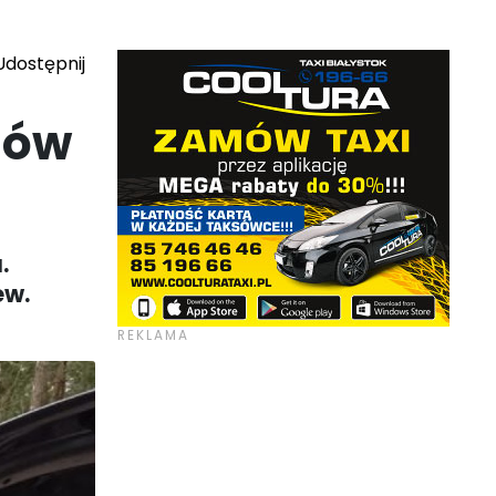
dostępnij
mów
.
ew.