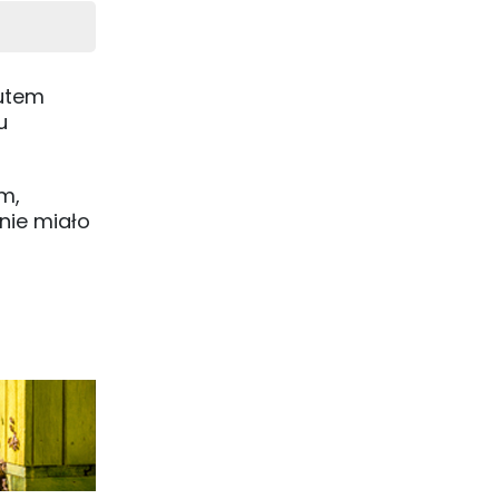
utem
u
m,
nie miało