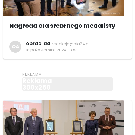
Nagroda dla srebrnego medalisty
oprac. ad
redakcja@bia24.pl
OA
18 października 2024, 13:53
Reklama
300x250