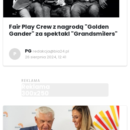
Fair Play Crew z nagrodą "Golden
Gander" za spektakl "Grandsmilers"
PG
redakcja@bia24.pl
P
26 sierpnia 2024, 12:41
Reklama
300x250