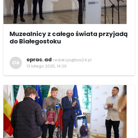
Muzealnicy z całego świata przyjadą
do Białegostoku
oprac. ad
redakcja@bia24.pl
OA
13 lutego 2025, 14:20