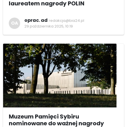
laureatem nagrody POLIN
oprac. ad
redakcja@bia24.pl
OA
29 października 2025, 10:19
Muzeum Pamięci Sybiru
nominowane do ważnej nagrody