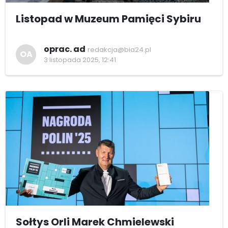
Listopad w Muzeum Pamięci Sybiru
oprac. ad
redakcja@bia24.pl
OA
3 listopada 2025, 12:41
Sołtys Orli Marek Chmielewski