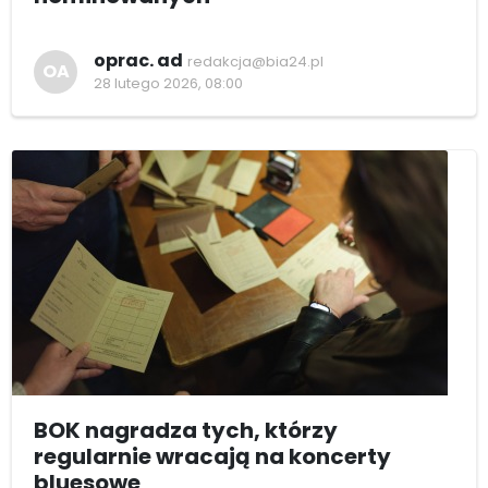
oprac. ad
redakcja@bia24.pl
OA
28 lutego 2026, 08:00
BOK nagradza tych, którzy
regularnie wracają na koncerty
bluesowe