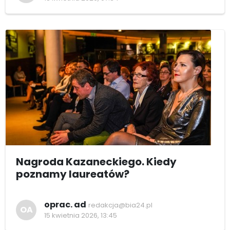
Nagroda Kazaneckiego. Kiedy
poznamy laureatów?
oprac. ad
redakcja@bia24.pl
OA
15 kwietnia 2026, 13:45