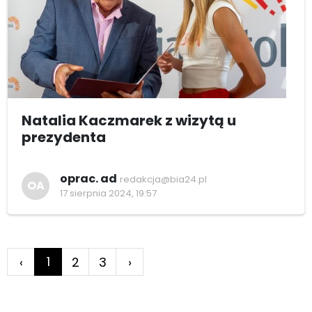
Natalia Kaczmarek z wizytą u
prezydenta
oprac. ad
redakcja@bia24.pl
OA
17 sierpnia 2024, 19:57
1
‹
2
3
›