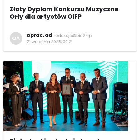
Złoty Dyplom Konkursu Muzyczne
Orły dla artystów OiFP
oprac. ad
redakcja@bia24.pl
OA
21 września 2025, 09:21