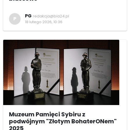
PG
redakcja@bia24.pl
P
18 lutego 2026, 10:36
Muzeum Pamięci Sybiru z
podwójnym "Złotym BohaterONem"
2025