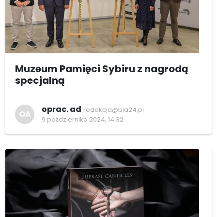
Muzeum Pamięci Sybiru z nagrodą
specjalną
oprac. ad
redakcja@bia24.pl
OA
9 października 2024, 14:32