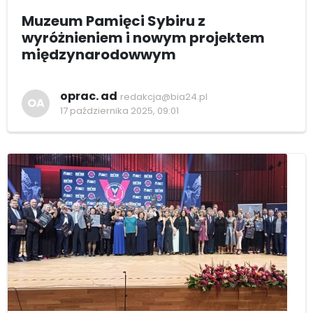
Muzeum Pamięci Sybiru z
wyróżnieniem i nowym projektem
międzynarodowwym
oprac. ad
redakcja@bia24.pl
OA
17 października 2025, 09:01