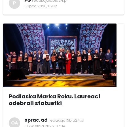
PG
redakcja@bia24.pl
P
6 lipca 2026, 09:12
Podlaska Marka Roku. Laureaci
odebrali statuetki
oprac. ad
redakcja@bia24.pl
OA
18 kwietnia 2026, 07:34