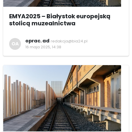
EMYA2025 – Białystok europejską
stolicą muzealnictwa
oprac. ad
redakcja@bia24.pl
OA
16 maja 2025, 14:38