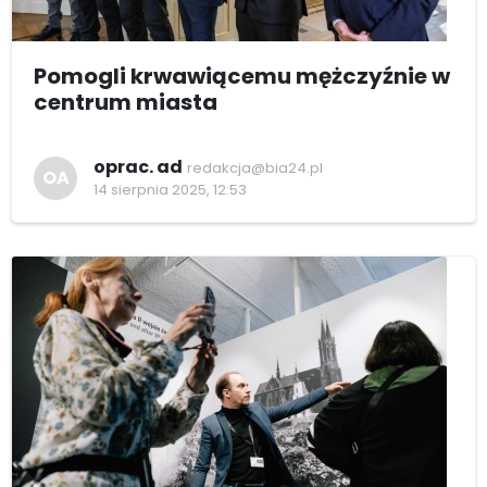
Pomogli krwawiącemu mężczyźnie w
centrum miasta
oprac. ad
redakcja@bia24.pl
OA
14 sierpnia 2025, 12:53