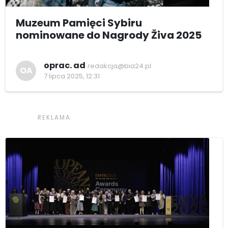
Muzeum Pamięci Sybiru
nominowane do Nagrody Živa 2025
oprac. ad
redakcja@bia24.pl
OA
7 lipca 2025, 12:31