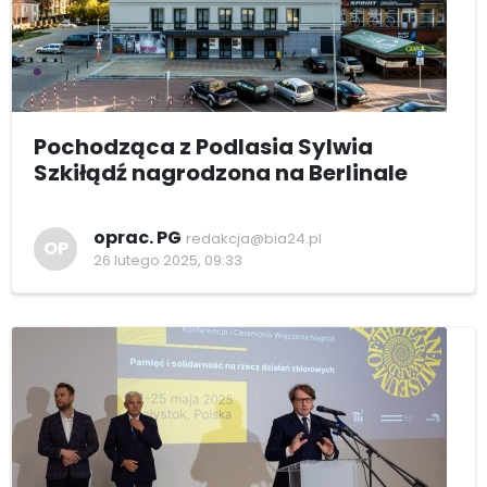
Pochodząca z Podlasia Sylwia
Szkiłądź nagrodzona na Berlinale
oprac. PG
redakcja@bia24.pl
OP
26 lutego 2025, 09:33