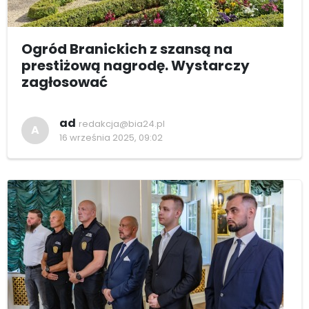
Ogród Branickich z szansą na
prestiżową nagrodę. Wystarczy
zagłosować
ad
redakcja@bia24.pl
A
16 września 2025, 09:02