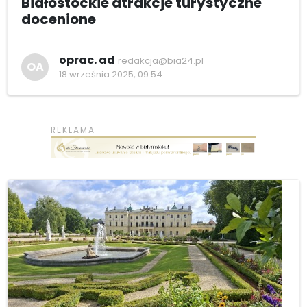
Białostockie atrakcje turystyczne
docenione
oprac. ad
redakcja@bia24.pl
OA
18 września 2025, 09:54