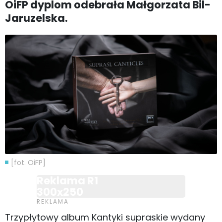
OiFP dyplom odebrała Małgorzata Bil-
Jaruzelska.
[fot. OiFP]
Reklama R1
300x250
Trzypłytowy album Kantyki supraskie wydany