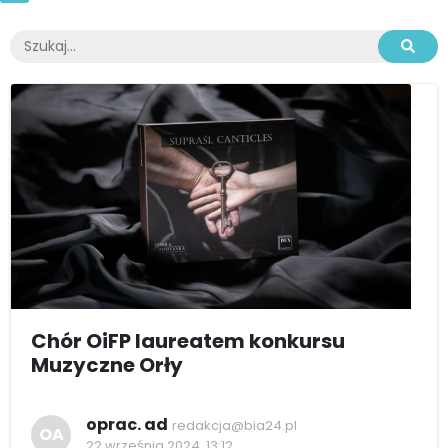
Chór OiFP laureatem konkursu
Muzyczne Orły
oprac. ad
redakcja@bia24.pl
OA
22 września 2024, 13:12