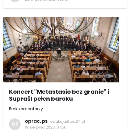
Koncert "Metastasio bez granic" i
Supraśl pełen baroku
Brak komentarzy
oprac. ps
redakcja@bia24.pl
OP
19 sierpnia 2023, 07:50