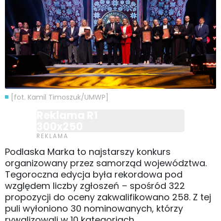
[fot. Kamil Timoszuk/UMWP]
Reklama R1
300x250
Podlaska Marka to najstarszy konkurs
organizowany przez samorząd województwa.
Tegoroczna edycja była rekordowa pod
względem liczby zgłoszeń – spośród 322
propozycji do oceny zakwalifikowano 258. Z tej
puli wyłoniono 30 nominowanych, którzy
rywalizowali w 10 kategoriach.