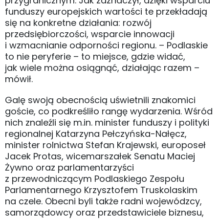
przygranicznym. Jak zaznaczył, dzięki wsparciu
funduszy europejskich wartości te przekładają
się na konkretne działania: rozwój
przedsiębiorczości, wsparcie innowacji
i wzmacnianie odporności regionu. – Podlaskie
to nie peryferie – to miejsce, gdzie widać,
jak wiele można osiągnąć, działając razem –
mówił.
Galę swoją obecnością uświetnili znakomici
goście, co podkreśliło rangę wydarzenia. Wśród
nich znaleźli się m.in. minister funduszy i polityki
regionalnej Katarzyna Pełczyńska-Nałęcz,
minister rolnictwa Stefan Krajewski, europoseł
Jacek Protas, wicemarszałek Senatu Maciej
Żywno oraz parlamentarzyści
z przewodniczącym Podlaskiego Zespołu
Parlamentarnego Krzysztofem Truskolaskim
na czele. Obecni byli także radni wojewódzcy,
samorządowcy oraz przedstawiciele biznesu,