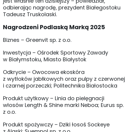
jest właśnie ten dzisiejszy – powiedział,
odbierając nagrodę, prezydent Białegostoku
Tadeusz Truskolaski.
Nagrodzeni Podlaską Marką 2025
Biznes – Greenvit sp. z o.o.
Inwestycja – Ośrodek Sportowy Zawady
w Białymstoku, Miasto Białystok
Odkrycie – Owocowa ekoskóra
z wytłoków jabłkowych oraz pulpy z czerwonej
i czarnej porzeczki; Politechnika Białostocka
Produkt użytkowy – Linia do pielęgnacji
włosów Length & Shine marki Neboa; Eurus sp.
z o.o.
Produkt spożywczy – Dziki łosoś Sockeye
z Alaski; Suempol sp. z o.o.