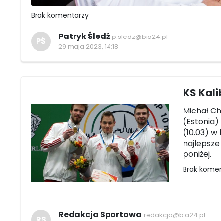
Brak komentarzy
Patryk Śledź
p.sledz@bia24.pl
PŚ
29 maja 2023, 14:18
KS Kali
Michał Ch
(Estonia)
(10.03) w
najlepsze
poniżej.
Brak kome
Redakcja Sportowa
redakcja@bia24.pl
RS