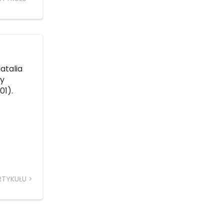
atalia
py
01).
RTYKUŁU