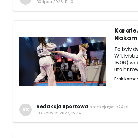
30 lipca 2026, 11:40
Karate.
Nakam
To były d
W 1. Mist
18.06) we
utalento
Brak kome
Redakcja Sportowa
redakcja@bia24.pl
RS
19 czerwca 2023, 15:24