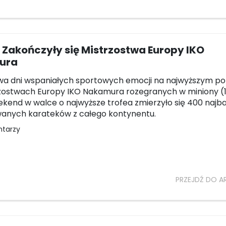
 Zakończyły się Mistrzostwa Europy IKO
ura
wa dni wspaniałych sportowych emocji na najwyższym po
rzostwach Europy IKO Nakamura rozegranych w miniony (
ekend w walce o najwyższe trofea zmierzyło się 400 najba
wanych karateków z całego kontynentu.
ntarzy
PRZEJDŹ DO A