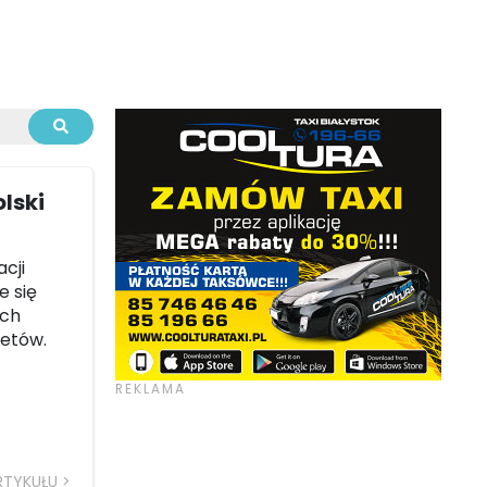
lski
cji
e się
ych
letów.
RTYKUŁU