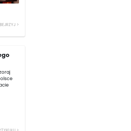
BEJRZYJ
ego
zoraj
Polsce
acie
RTYKUŁU