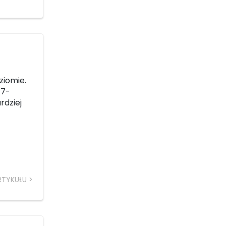
ziomie.
17-
rdziej
RTYKUŁU