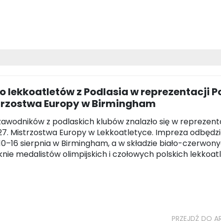
 lekkoatletów z Podlasia w reprezentacji Po
trzostwa Europy w Birmingham
awodników z podlaskich klubów znalazło się w reprezenta
 27. Mistrzostwa Europy w Lekkoatletyce. Impreza odbędzi
10–16 sierpnia w Birmingham, a w składzie biało-czerwon
knie medalistów olimpijskich i czołowych polskich lekkoat
PRZEJDŹ DO A