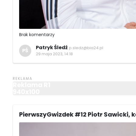
Brak komentarzy
Patryk Śledź
p.sledz@bia24.pl
PŚ
29 maja 2023, 14:18
Reklama R1
940x100
PierwszyGwizdek #12 Piotr Sawicki, 