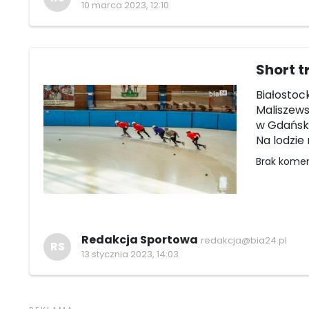
10 marca 2023, 12:10
Short t
Białostoc
Maliszews
w Gdańsku.
Na lodzie 
Brak kome
Redakcja Sportowa
redakcja@bia24.pl
RS
13 stycznia 2023, 14:03