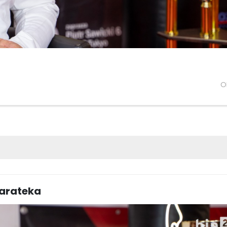
O
karateka