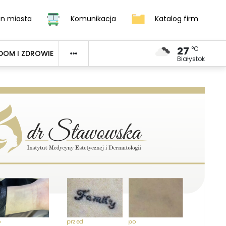
an miasta
Komunikacja
Katalog firm
27
°C
DOM I ZDROWIE
Białystok