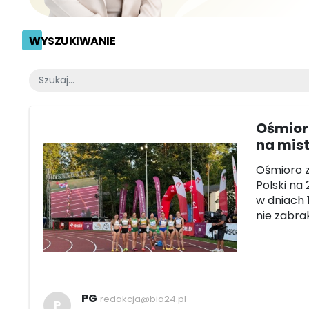
WYSZUKIWANIE
Ośmioro
na mis
Ośmioro z
Polski na
w dniach 
nie zabra
PG
redakcja@bia24.pl
P