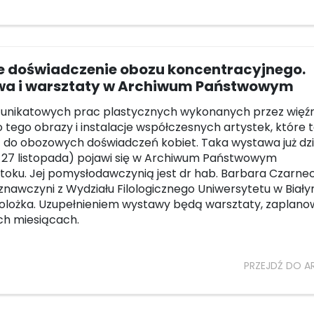
e doświadczenie obozu koncentracyjnego.
a i warsztaty w Archiwum Państwowym
unikatowych prac plastycznych wykonanych przez więźn
o tego obrazy i instalacje współczesnych artystek, które 
 do obozowych doświadczeń kobiet. Taka wystawa już dzi
 27 listopada) pojawi się w Archiwum Państwowym
toku. Jej pomysłodawczynią jest dr hab. Barbara Czarne
oznawczyni z Wydziału Filologicznego Uniwersytetu w Biał
iolożka. Uzupełnieniem wystawy będą warsztaty, zaplan
ch miesiącach.
PRZEJDŹ DO A