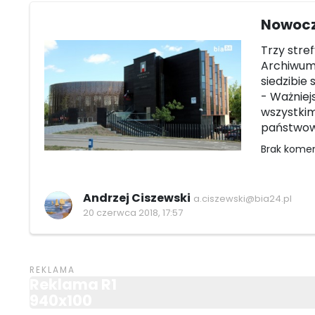
Nowocz
Trzy stref
Archiwum 
siedzibi
- Ważniej
wszystkim
państwow
Brak kome
Andrzej Ciszewski
a.ciszewski@bia24.pl
20 czerwca 2018, 17:57
Reklama R1
940x100