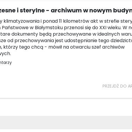
esne i sterylne - archiwum w nowym budy
y klimatyzowania i ponad 11 kilometrów akt w strefie stery
Państwowe w Białymstoku przenosi się do XXI wieku. W 
e stare dokumenty będą przechowywane w idealnych war
sze od przechowywania jest udostępnianie tego dziedzic
, którzy tego chcą - mówił na otwarciu szef archiwów
ych.
ntarzy
PRZEJDŹ DO A