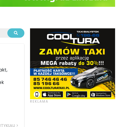
akt,
ek
RTYKUŁU