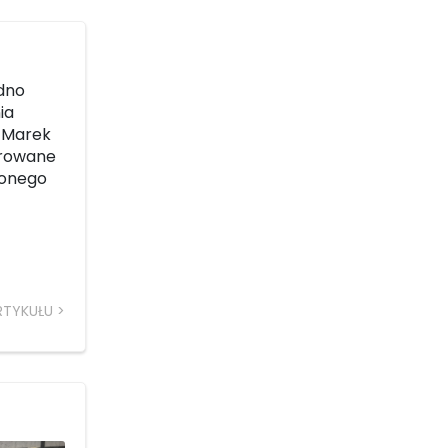
edno
ia
a Marek
zurowane
lonego
RTYKUŁU