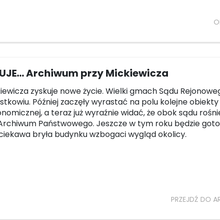
O
UJE... Archiwum przy Mickiewicza
kiewicza zyskuje nowe życie. Wielki gmach Sądu Rejonowe
ustkowiu. Później zaczęły wyrastać na polu kolejne obiekty
onomicznej, a teraz już wyraźnie widać, że obok sądu rośn
rchiwum Państwowego. Jeszcze w tym roku będzie gotow
 ciekawa bryła budynku wzbogaci wygląd okolicy.
PRZEJDŹ DO A