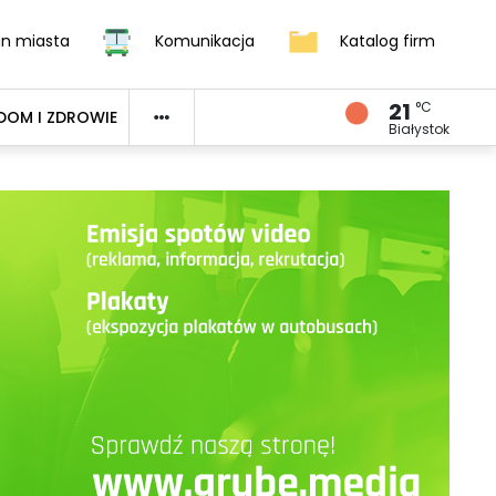
an miasta
Komunikacja
Katalog firm
21
°C
DOM I ZDROWIE
Białystok