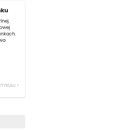
nku
lnej.
nowej
unkach.
twa
RTYKUŁU