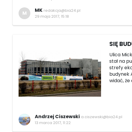
MK
redakcja@bia24.pl
M
29 maja 2017, 15:18
SIĘ BUD
Ulica Mic
stał na p
strefy ek
budynek A
widać, że
Andrzej Ciszewski
a.ciszewski@bia24.pl
13 marca 2017, 11:22