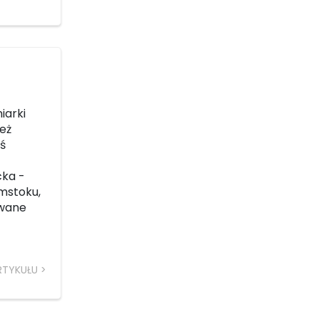
iarki
też
ś
cka -
ymstoku,
owane
RTYKUŁU