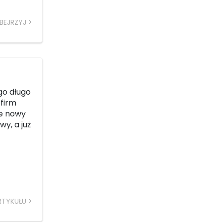
BEJRZYJ
go długo
 firm
ie nowy
y, a już
RTYKUŁU