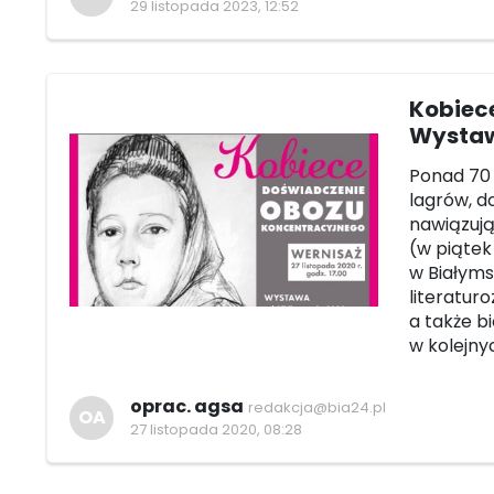
29 listopada 2023, 12:52
Kobiec
Wystaw
Ponad 70 
lagrów, d
nawiązują
(w piątek
w Białyms
literatur
a także b
w kolejny
oprac. agsa
redakcja@bia24.pl
OA
27 listopada 2020, 08:28