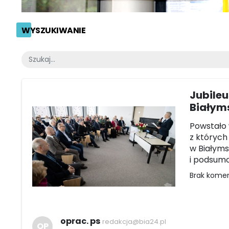
WYSZUKIWANIE
Jubile
Białym
Powstało 
z których
w Białyms
i podsum
Brak kome
oprac. ps
redakcja@bia24.pl
OP