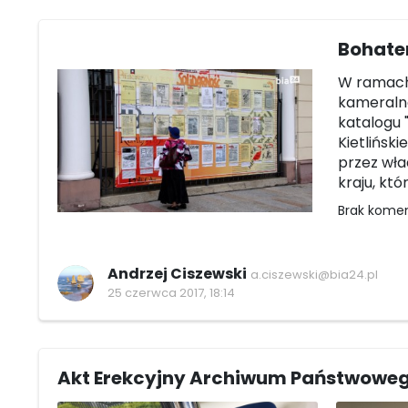
Bohate
W ramach 
kameraln
katalogu 
Kietlińsk
przez wła
kraju, któ
Brak kome
Andrzej Ciszewski
a.ciszewski@bia24.pl
25 czerwca 2017, 18:14
Akt Erekcyjny Archiwum Państwowe