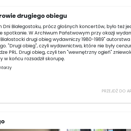
rowie drugiego obiegu
Dni Białegostoku, prócz głośnych koncertów, było też j
e spotkanie. W Archiwum Państwowym przy okazji wydan
"Białostocki drugi obieg wydawniczy 1980-1989" autorstw
iego. "Drugi obieg", czyli wydawnictwa, które nie były cen
dze PRL. Drugi obieg, czyli ten "wewnętrzny ogień" zniewo
ry w końcu rozsadził skorupę.
ntarzy
PRZEJDŹ DO A
go