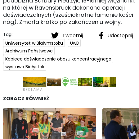
podobizna Barbary Pietrzyk, 19-letniej więźniarki,
na której w Ravensbruck dokonano operacji
doświadczalnych (sześciokrotne łamanie kości
nóg). Zmarła krótko po zakończeniu wojny.
Tagi:
Tweetnij
Udostępnij
Uniwersytet w Białymstoku
UwB
Archiwum Państwowe
Kobiece doświadczenie obozu koncentracyjnego
wystawa Białystok
ZOBACZ RÓWNIEŻ