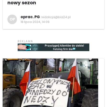
nowy sezon
oprac. PG
redakcja@bia24.pl
OP
18 lipca 2024, 14:09