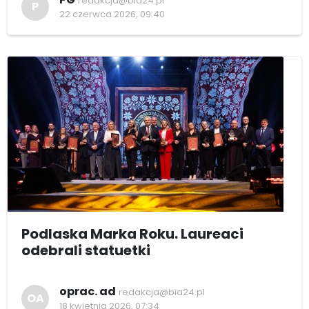
redakcja@bia24.pl
P
22 czerwca 2026, 09:40
Podlaska Marka Roku. Laureaci
odebrali statuetki
oprac. ad
redakcja@bia24.pl
OA
18 kwietnia 2026, 07:34