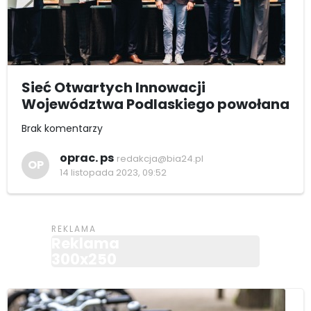
Sieć Otwartych Innowacji
Województwa Podlaskiego powołana
Brak komentarzy
oprac. ps
redakcja@bia24.pl
OP
14 listopada 2023, 09:52
Reklama
300x250