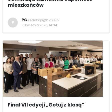
mieszkańców
PG
redakcja@bia24.pl
P
16 kwietnia 2026, 14:34
Finał VII edycji „Gotuj z klasą”