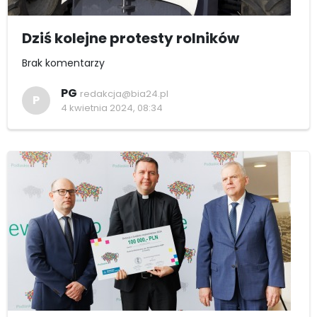
Dziś kolejne protesty rolników
Brak komentarzy
PG
redakcja@bia24.pl
P
4 kwietnia 2024, 08:34