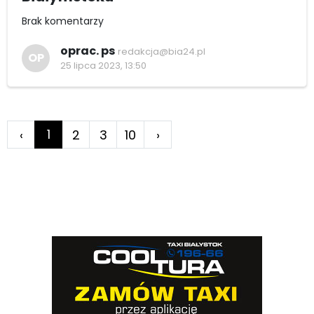
Brak komentarzy
oprac. ps
redakcja@bia24.pl
OP
25 lipca 2023, 13:50
1
‹
2
3
10
›