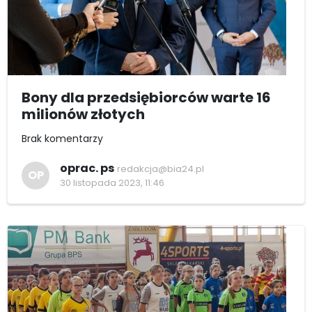
Bony dla przedsiębiorców warte 16
milionów złotych
Brak komentarzy
oprac. ps
redakcja@bia24.pl
OP
30 listopada 2023, 11:46