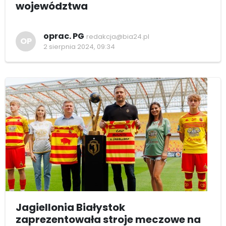
województwa
oprac. PG
redakcja@bia24.pl
OP
2 sierpnia 2024, 09:34
Jagiellonia Białystok
zaprezentowała stroje meczowe na