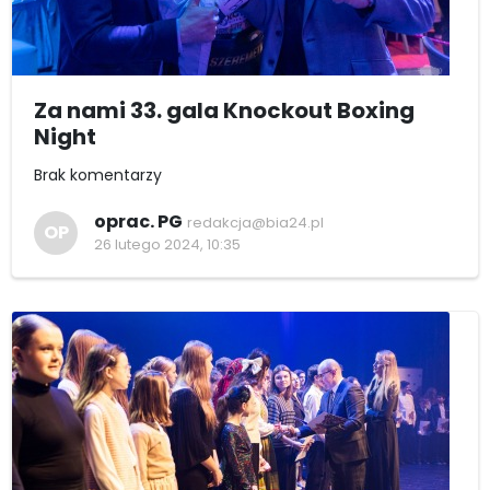
Za nami 33. gala Knockout Boxing
Night
Brak komentarzy
oprac. PG
redakcja@bia24.pl
OP
26 lutego 2024, 10:35