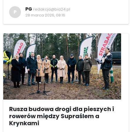
PG
redakcja@bia24.pl
P
28 marca 2026, 08:16
Rusza budowa drogi dla pieszych i
rowerów między Supraślem a
Krynkami