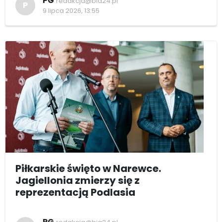
PG
redakcja@bia24.pl
P
9 lipca 2026, 13:55
Piłkarskie święto w Narewce.
Jagiellonia zmierzy się z
reprezentacją Podlasia
PG