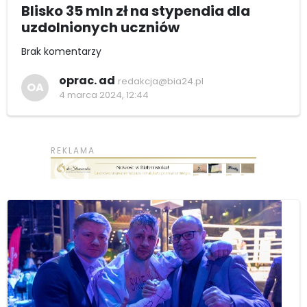
Blisko 35 mln zł na stypendia dla
uzdolnionych uczniów
Brak komentarzy
oprac. ad
redakcja@bia24.pl
OA
4 marca 2024, 12:44