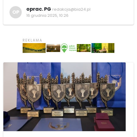
oprac. PG
redakcja@bia24.pl
OP
16 grudnia 2025, 10:26