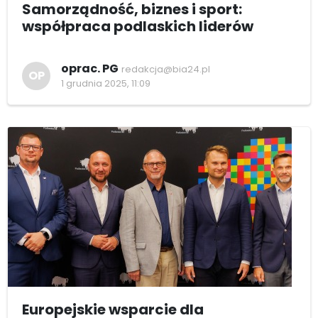
Samorządność, biznes i sport:
współpraca podlaskich liderów
oprac. PG
redakcja@bia24.pl
OP
1 grudnia 2025, 11:09
Europejskie wsparcie dla