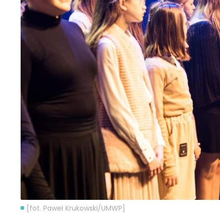
[fot. Paweł Krukowski/UMWP]