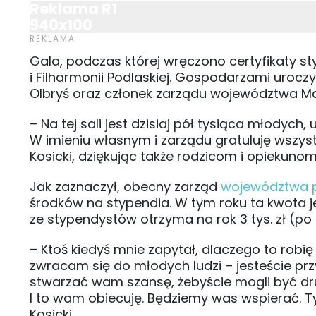
Reklama R1
940x100
Gala, podczas której wręczono certyfikaty st
i Filharmonii Podlaskiej. Gospodarzami uroczy
Olbryś oraz członek zarządu województwa Ma
– Na tej sali jest dzisiaj pół tysiąca młodych
W imieniu własnym i zarządu gratuluję wszy
Kosicki, dziękując także rodzicom i opiekuno
Jak zaznaczył, obecny zarząd
województwa 
środków na stypendia. W tym roku ta kwota jes
ze stypendystów otrzyma na rok 3 tys. zł (po 
– Ktoś kiedyś mnie zapytał, dlaczego to robię
zwracam się do młodych ludzi – jesteście prz
stwarzać wam szansę, żebyście mogli być d
I to wam obiecuję. Będziemy was wspierać. Ty
Kosicki.