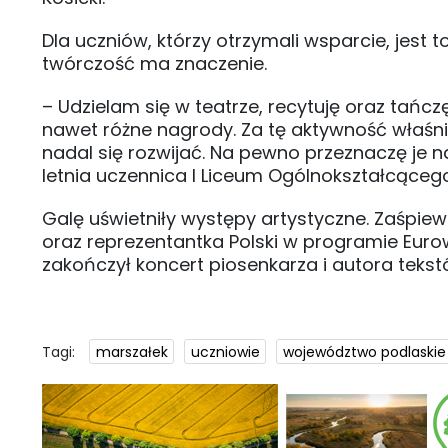
Dla uczniów, którzy otrzymali wsparcie, jest t
twórczość ma znaczenie.
– Udzielam się w teatrze, recytuję oraz tańcz
nawet różne nagrody. Za tę aktywność właśn
nadal się rozwijać. Na pewno przeznaczę je n
letnia uczennica I Liceum Ogólnokształcąceg
Galę uświetniły występy artystyczne. Zaśpiew
oraz reprezentantka Polski w programie Eurow
zakończył koncert piosenkarza i autora tek
Tagi:
marszałek
uczniowie
województwo podlaskie