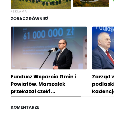
ZOBACZ RÓWNIEŻ
Fundusz Wsparcia Gmin i
Zarząd 
Powiatów. Marszałek
podlask
przekazał czeki …
kadencj
KOMENTARZE