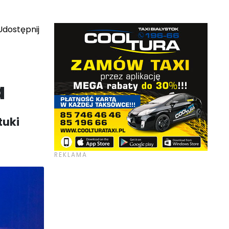
dostępnij
a
tuki