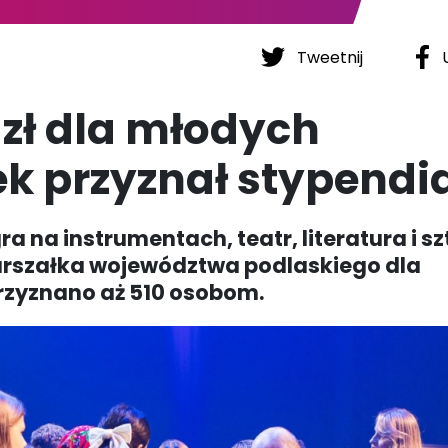
Tweetnij
U
 zł dla młodych
ek przyznał stypendi
gra na instrumentach, teatr, literatura i sz
arszałka województwa podlaskiego dla
rzyznano aż 510 osobom.