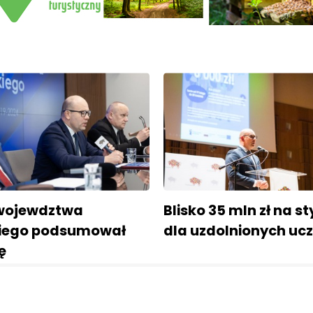
wojewdztwa
Blisko 35 mln zł na s
iego podsumował
dla uzdolnionych uc
ę