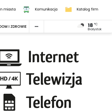
an miasta
Komunikacja
Katalog firm
18
°C
DOM I ZDROWIE
Białystok