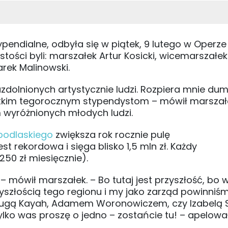
ypendialne, odbyła się w piątek, 9 lutego w Operze
stości byli: marszałek Artur Kosicki, wicemarszałe
rek Malinowski.
, uzdolnionych artystycznie ludzi. Rozpiera mnie dum
stkim tegorocznym stypendystom – mówił marszałe
m wyróżnionych młodych ludzi.
podlaskiego
zwiększa rok rocznie pulę
t rekordowa i sięga blisko 1,5 mln zł. Każdy
250 zł miesięcznie).
 – mówił marszałek. – Bo tutaj jest przyszłość, bo 
yszłością tego regionu i my jako zarząd powinniś
rugą Kayah, Adamem Woronowiczem, czy Izabelą 
lko was proszę o jedno – zostańcie tu! – apelował