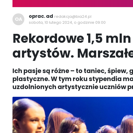
oprac. ad
redakcja@bia24.pl
OA
sobota, 10 lutego 2024, o godzinie 09:00
Rekordowe 1,5 mln
artystów. Marszał
Ich pasje są różne – to taniec, śpiew, 
plastyczne. W tym roku stypendia m
uzdolnionych artystycznie uczniów p