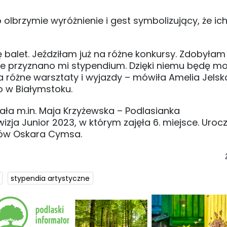
o olbrzymie wyróżnienie i gest symbolizujący, że ic
ę balet. Jeździłam już na różne konkursy. Zdobyłam
ie przyznano mi stypendium. Dzięki niemu będę m
a różne warsztaty i wyjazdy – mówiła Amelia Jelska
o w Białymstoku.
ała m.in. Maja Krzyżewska – Podlasianka
izja Junior 2023, w którym zajęła 6. miejsce. Uroc
stów Oskara Cymsa.
stypendia artystyczne