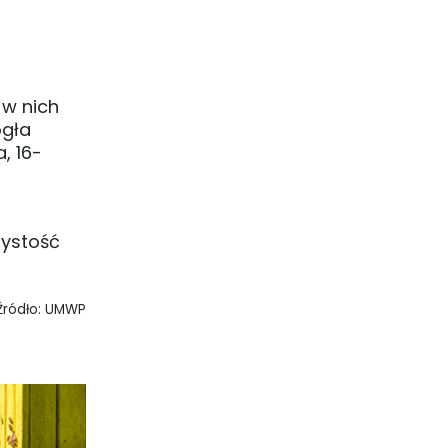
h
 w nich
ogła
, 16-
zystość
Źródło: UMWP