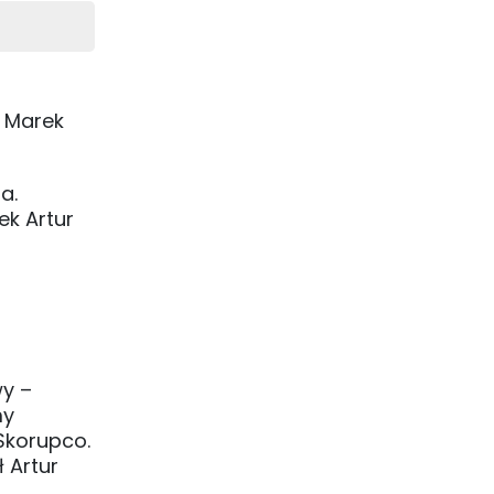
k Marek
a.
k Artur
wy –
my
Skorupco.
 Artur