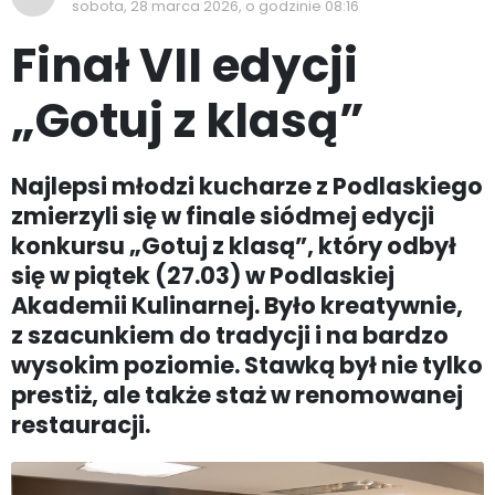
sobota, 28 marca 2026, o godzinie 08:16
Finał VII edycji
„Gotuj z klasą”
Najlepsi młodzi kucharze z Podlaskiego
zmierzyli się w finale siódmej edycji
konkursu „Gotuj z klasą”, który odbył
się w piątek (27.03) w Podlaskiej
Akademii Kulinarnej. Było kreatywnie,
z szacunkiem do tradycji i na bardzo
wysokim poziomie. Stawką był nie tylko
prestiż, ale także staż w renomowanej
restauracji.