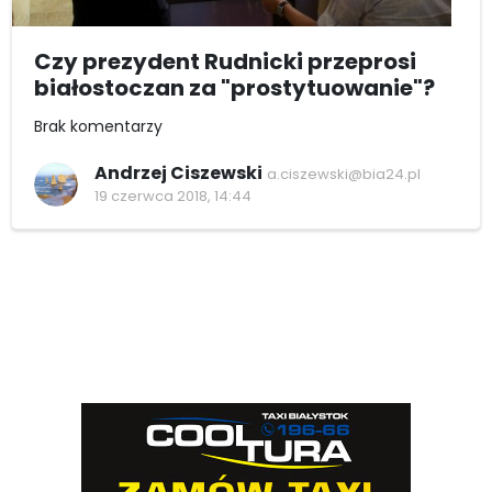
Czy prezydent Rudnicki przeprosi
białostoczan za "prostytuowanie"?
Brak komentarzy
Andrzej Ciszewski
a.ciszewski@bia24.pl
19 czerwca 2018, 14:44