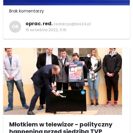
Brak komentarzy
oprac. red.
redakcja@bia24.pl
OR
15 września 2022, 11:15
Młotkiem w telewizor - polityczny
happening przed siedzibą TVP