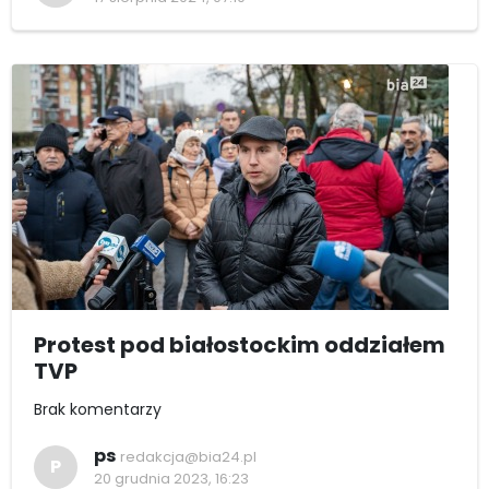
Protest pod białostockim oddziałem
TVP
Brak komentarzy
ps
redakcja@bia24.pl
P
20 grudnia 2023, 16:23