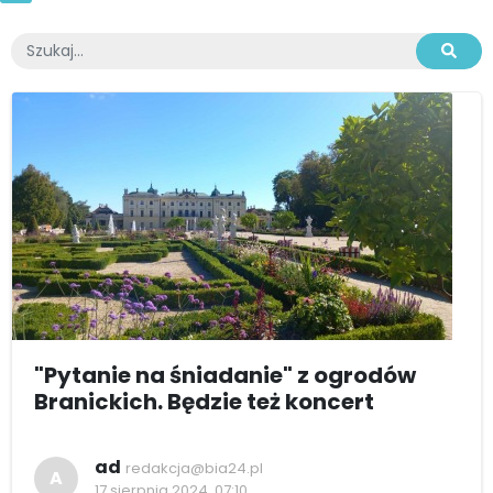
"Pytanie na śniadanie" z ogrodów
Branickich. Będzie też koncert
ad
redakcja@bia24.pl
A
17 sierpnia 2024, 07:10