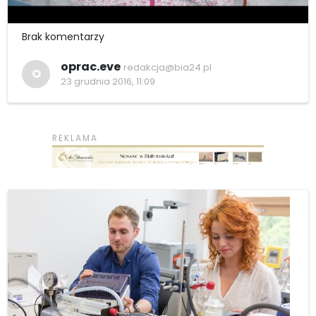
Brak komentarzy
oprac.eve
redakcja@bia24.pl
O
23 grudnia 2016, 11:09