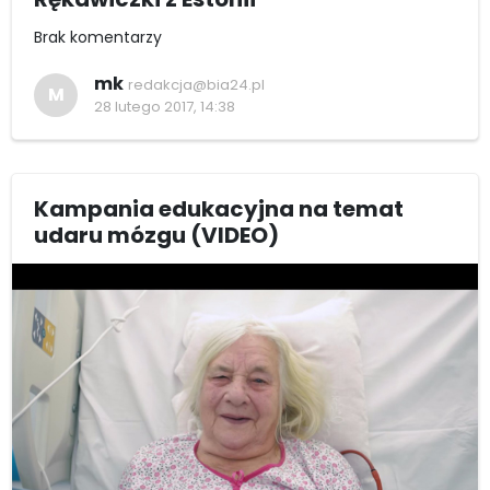
Brak komentarzy
mk
redakcja@bia24.pl
M
28 lutego 2017, 14:38
Kampania edukacyjna na temat
udaru mózgu (VIDEO)