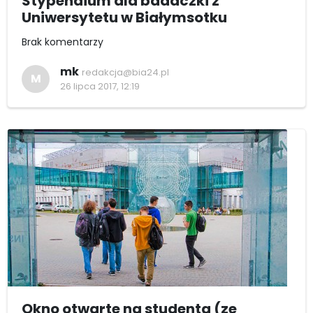
Stypendium dla badaczki z
Uniwersytetu w Białymsotku
Brak komentarzy
mk
redakcja@bia24.pl
M
26 lipca 2017, 12:19
Okno otwarte na studenta (ze