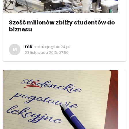
Sześć milionów zbliży studentów do
biznesu
mk
redakcja@bia24.pl
M
23 listopada 2016, 07:50