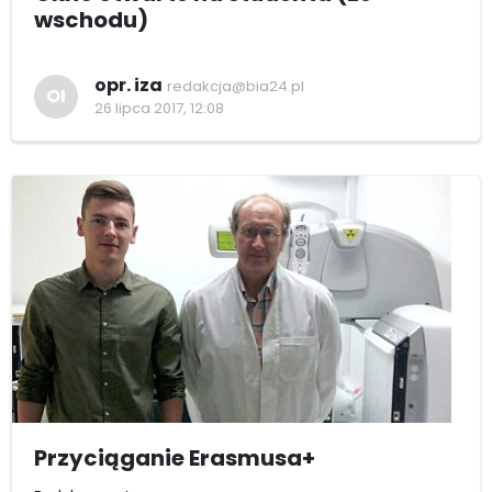
wschodu)
opr. iza
redakcja@bia24.pl
OI
26 lipca 2017, 12:08
Przyciąganie Erasmusa+