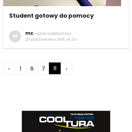
Student gotowy do pomocy
mc
redakcja@bia24.pl
M
20 października 2016, 14:24
8
‹
1
6
7
›