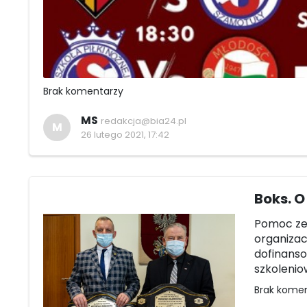
Brak komentarzy
MS
redakcja@bia24.pl
M
26 lutego 2021, 17:42
Boks. 
Pomoc ze 
organizac
dofinanso
szkolenio
Brak kome