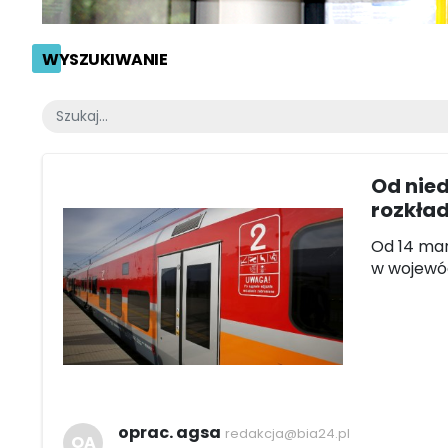
WYSZUKIWANIE
Od nied
rozkła
Od 14 mar
w wojewó
oprac. agsa
redakcja@bia24.pl
OA