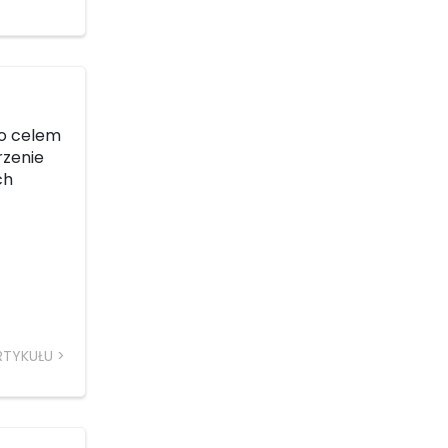
go celem
rzenie
ch
RTYKUŁU