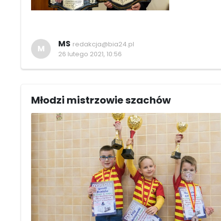
MS
redakcja@bia24.pl
M
26 lutego 2021, 10:56
Młodzi mistrzowie szachów