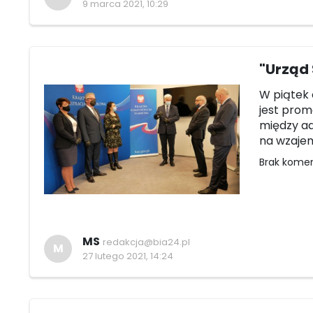
9 marca 2021, 10:29
"Urząd
W piątek 
jest prom
między ad
na wzajem
Brak kome
MS
redakcja@bia24.pl
M
27 lutego 2021, 14:24