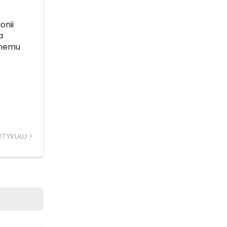
onii
a
rnemu
RTYKUŁU