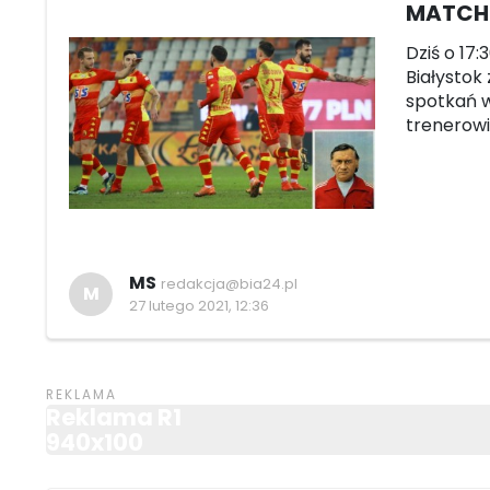
MATCH D
Dziś o 17:
Białystok 
spotkań w
trenerowi
MS
redakcja@bia24.pl
M
27 lutego 2021, 12:36
Reklama R1
940x100