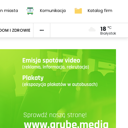
an miasta
Komunikacja
Katalog firm
18
°C
DOM I ZDROWIE
Białystok