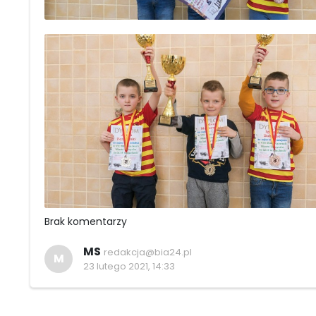
Brak komentarzy
MS
redakcja@bia24.pl
M
23 lutego 2021, 14:33