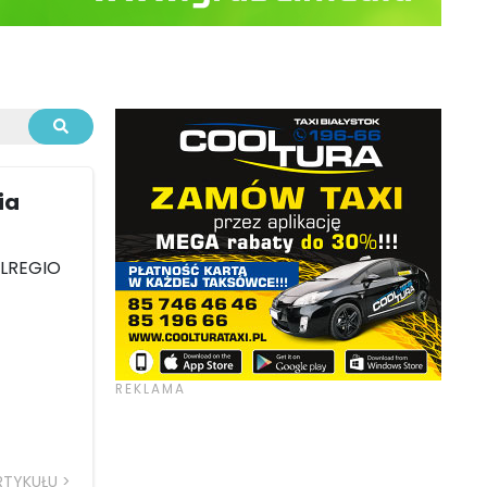
ia
OLREGIO
RTYKUŁU