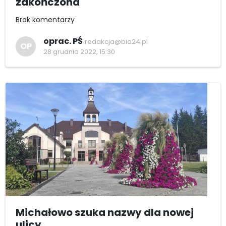
zakończona
Brak komentarzy
oprac. PŚ
redakcja@bia24.pl
OP
28 grudnia 2022, 15:30
Michałowo szuka nazwy dla nowej
ulicy