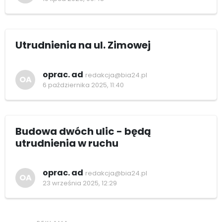
Utrudnienia na ul. Zimowej
oprac. ad
redakcja@bia24.pl
OA
6 października 2025, 11:40
Budowa dwóch ulic - będą
utrudnienia w ruchu
oprac. ad
redakcja@bia24.pl
OA
23 września 2025, 12:29