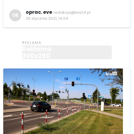
oprac. eve
redakcja@bia24.pl
OE
25 stycznia 2021, 14:04
Reklama
300x250