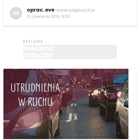
oprac. eve
redakcja@bia24.pl
OE
12 czerwca 2019, 13:52
Reklama
300x250