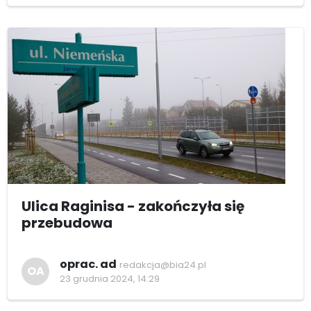
Ulica Raginisa - zakończyła się
przebudowa
oprac. ad
redakcja@bia24.pl
OA
23 grudnia 2024, 14:29