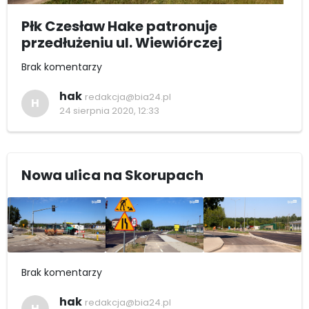
Płk Czesław Hake patronuje
przedłużeniu ul. Wiewiórczej
Brak komentarzy
hak
redakcja@bia24.pl
H
24 sierpnia 2020, 12:33
Nowa ulica na Skorupach
Brak komentarzy
hak
redakcja@bia24.pl
H