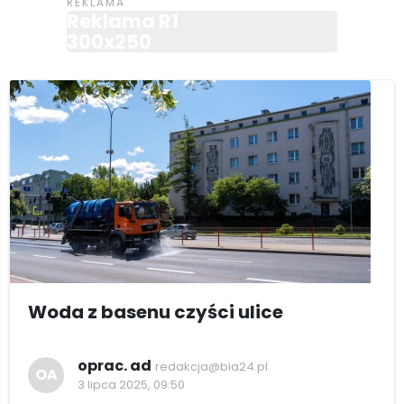
Reklama R1
300x250
Woda z basenu czyści ulice
oprac. ad
redakcja@bia24.pl
OA
3 lipca 2025, 09:50