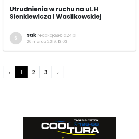
Utrudnienia w ruchu na ul. H
Sienkiewicza i Wasilkowskiej
sak
redakcja@bia24.pl
S
26 marca 2019, 13:03
1
‹
2
3
›