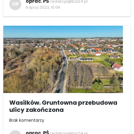
oprac. PŚ
redakcja@bia24.pl
OP
6 lipca 2023, 10:09
Wasilków. Gruntowna przebudowa
ulicy zakończona
Brak komentarzy
oprac. PŚ
redakcja@bia24.pl