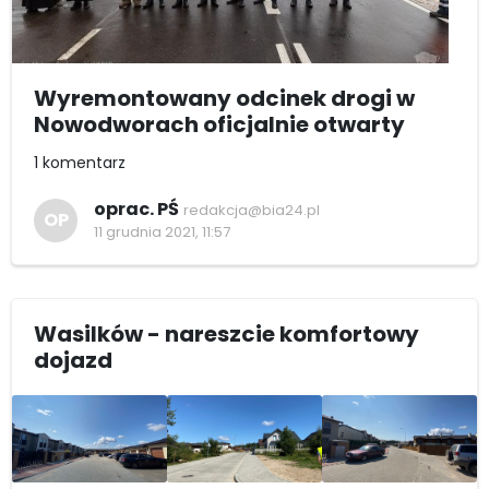
Wyremontowany odcinek drogi w
Nowodworach oficjalnie otwarty
1 komentarz
oprac. PŚ
redakcja@bia24.pl
OP
11 grudnia 2021, 11:57
Wasilków - nareszcie komfortowy
dojazd