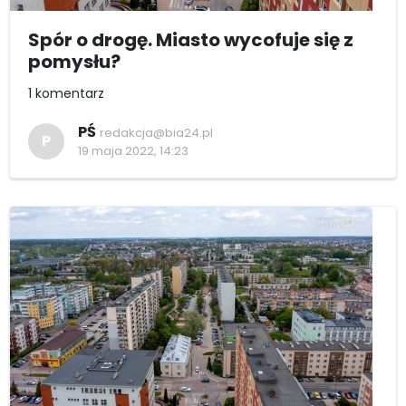
Spór o drogę. Miasto wycofuje się z
pomysłu?
1 komentarz
PŚ
redakcja@bia24.pl
P
19 maja 2022, 14:23