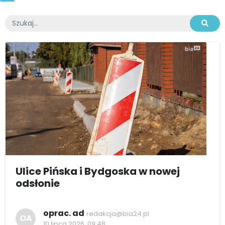
Ulice Pińska i Bydgoska w nowej
odsłonie
oprac. ad
redakcja@bia24.pl
OA
10 lipca 2026, 09:48