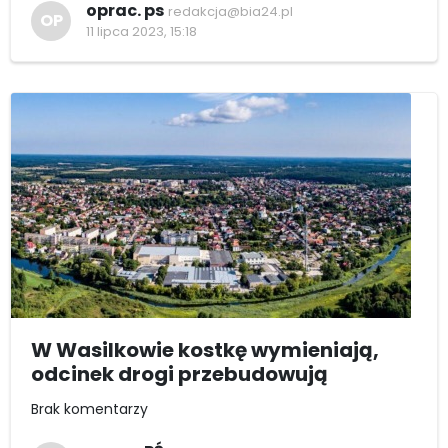
oprac. ps
redakcja@bia24.pl
OP
11 lipca 2023, 15:18
W Wasilkowie kostkę wymieniają,
odcinek drogi przebudowują
Brak komentarzy