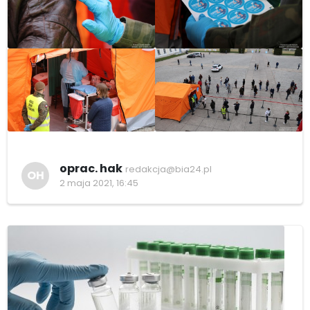
oprac. hak
redakcja@bia24.pl
OH
2 maja 2021, 16:45