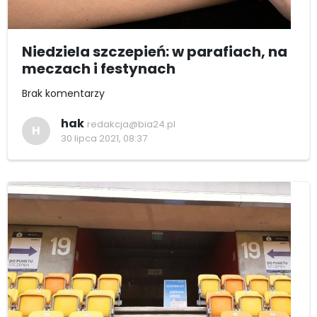
Niedziela szczepień: w parafiach, na
meczach i festynach
Brak komentarzy
hak
redakcja@bia24.pl
H
30 lipca 2021, 08:37