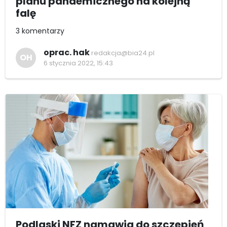
planu pandemicznego na kolejną
falę
3 komentarzy
oprac. hak
redakcja@bia24.pl
OH
6 stycznia 2022, 15:43
Podlaski NFZ namawia do szczepień