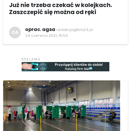
Już nie trzeba czekać w kolejkach.
Zaszczepić się można od ręki
oprac. agsa
redakcja@bia24.pl
OA
24 czerwca 2021, 16:54