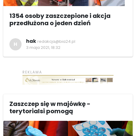
1354 osoby zaszczepione i akcja
przedłużona o jeden dzień
hak
redakcja@bia24.pl
H
3 maja 2021, 18:32
Zaszczep się w majówkę -
terytorialsi pomogą