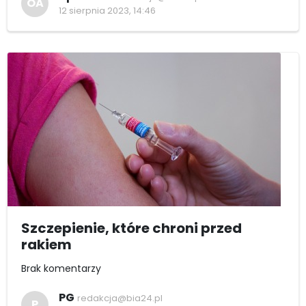
OA
12 sierpnia 2023, 14:46
Szczepienie, które chroni przed
rakiem
Brak komentarzy
PG
redakcja@bia24.pl
P