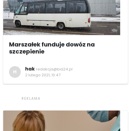
Marszałek funduje dowóz na
szczepienie
hak
redakcja@bia24.pl
H
2 lutego 2021, 10:47