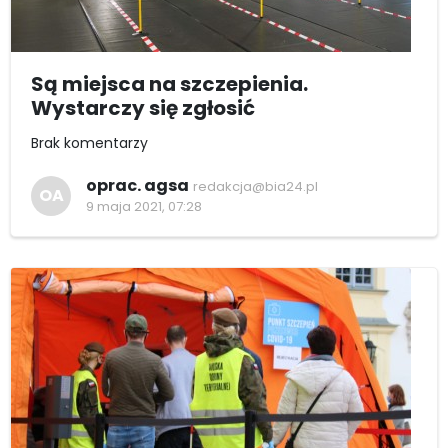
Są miejsca na szczepienia.
Wystarczy się zgłosić
Brak komentarzy
oprac. agsa
redakcja@bia24.pl
OA
9 maja 2021, 07:28