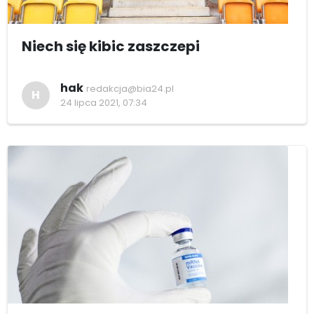
Niech się kibic zaszczepi
hak
redakcja@bia24.pl
H
24 lipca 2021, 07:34