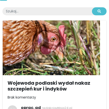
Wojewoda podlaski wydał nakaz
szczepień kur i indyków
Brak komentarzy
oprac. ad
redakcja@bia24.pl