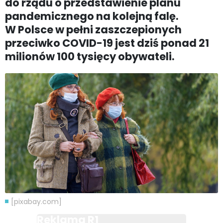
do rządu o przedstawienie planu
pandemicznego na kolejną falę.
W Polsce w pełni zaszczepionych
przeciwko COVID-19 jest dziś ponad 21
milionów 100 tysięcy obywateli.
[pixabay.com]
Reklama R1