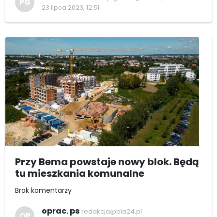
PG
23 lipca 2023, 12:51
Przy Bema powstaje nowy blok. Będą
tu mieszkania komunalne
Brak komentarzy
oprac. ps
redakcja@bia24.pl
OP