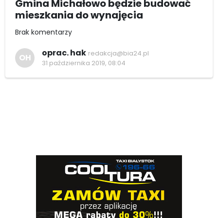
Gmina Michałowo będzie budować
mieszkania do wynajęcia
Brak komentarzy
oprac. hak
redakcja@bia24.pl
OH
31 października 2019, 08:04