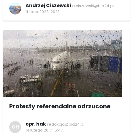
Andrzej Ciszewski
a.ciszewski@bia24.pl
11 lipca 2023, 20:13
Protesty referendalne odrzucone
opr. hak
redakcja@bia24.pl
OH
14 lutego 2017, 15:47