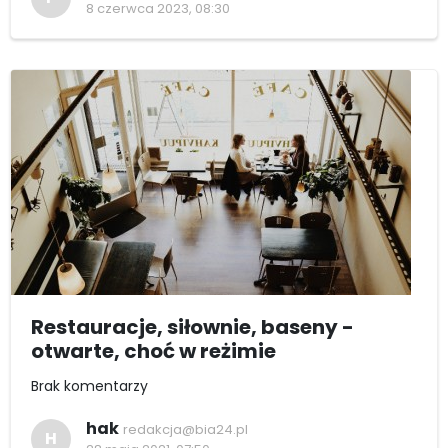
8 czerwca 2023, 08:30
Restauracje, siłownie, baseny -
otwarte, choć w reżimie
Brak komentarzy
hak
redakcja@bia24.pl
H