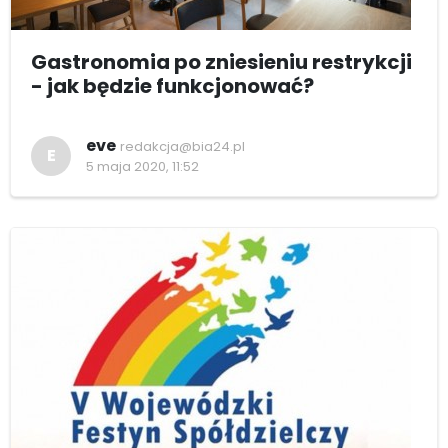
Gastronomia po zniesieniu restrykcji
- jak będzie funkcjonować?
eve
redakcja@bia24.pl
E
5 maja 2020, 11:52