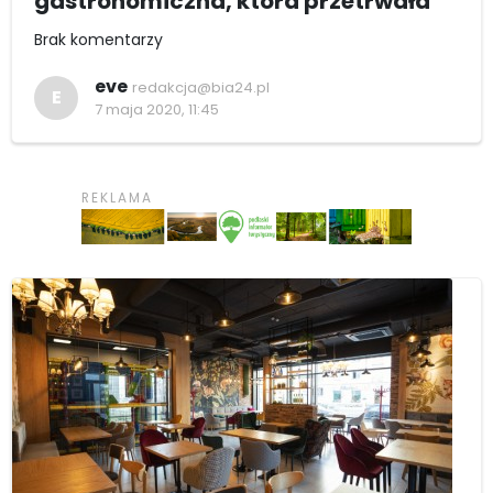
gastronomiczna, która przetrwała
Brak komentarzy
eve
redakcja@bia24.pl
E
7 maja 2020, 11:45