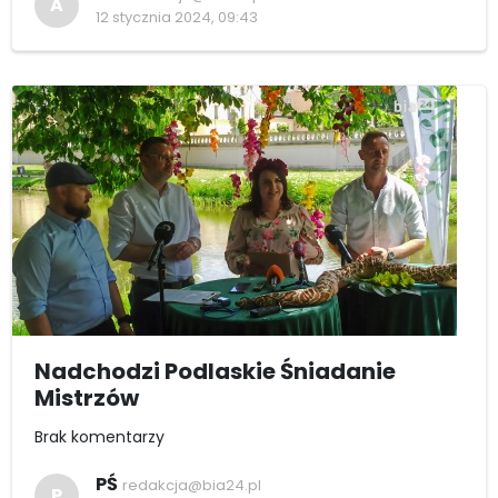
A
12 stycznia 2024, 09:43
Nadchodzi Podlaskie Śniadanie
Mistrzów
Brak komentarzy
PŚ
redakcja@bia24.pl
P