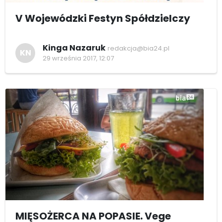
V Wojewódzki Festyn Spółdzielczy
Kinga Nazaruk
redakcja@bia24.pl
KN
29 września 2017, 12:07
MIĘSOŻERCA NA POPASIE. Vege