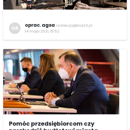
oprac. agsa
redakcja@bia24.pl
OA
14 maja 2021, 15:52
Pomóc przedsiębiorcom czy