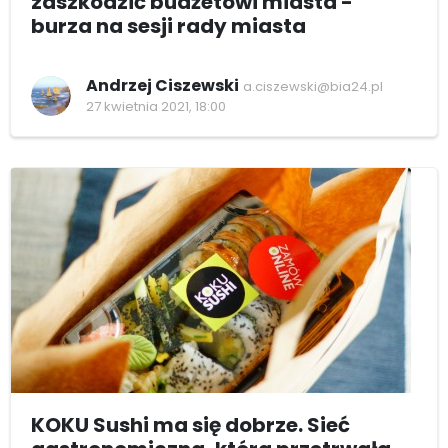
zaszkodzić budżetowi miasta -
burza na sesji rady miasta
Andrzej Ciszewski
a.ciszewski@bia24.pl
27 kwietnia 2021, 18:00
KOKU Sushi ma się dobrze. Sieć