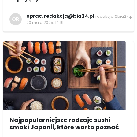
oprac. redakcja@bia24.pl
redakcja@bia24.pl
OR
20 maja 2025, 14:19
Najpopularniejsze rodzaje sushi -
smaki Japonii, które warto poznać