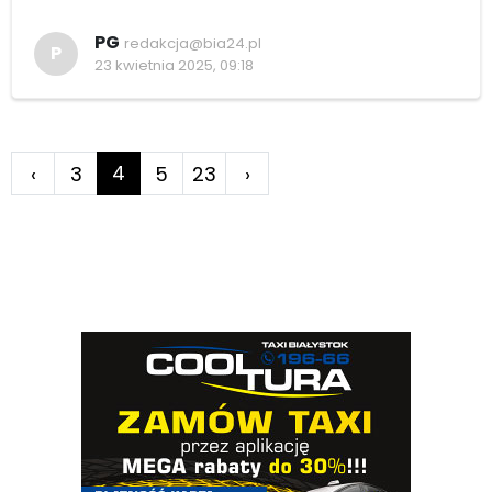
PG
redakcja@bia24.pl
P
23 kwietnia 2025, 09:18
4
‹
3
5
23
›