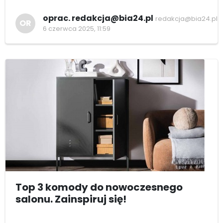
oprac. redakcja@bia24.pl
redakcja@bia24.pl
OR
6 czerwca 2025, 11:59
Top 3 komody do nowoczesnego
salonu. Zainspiruj się!