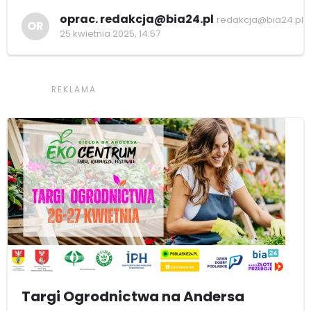
oprac. redakcja@bia24.pl
redakcja@bia24.pl
OR
25 kwietnia 2025, 14:57
Targi Ogrodnictwa na Andersa