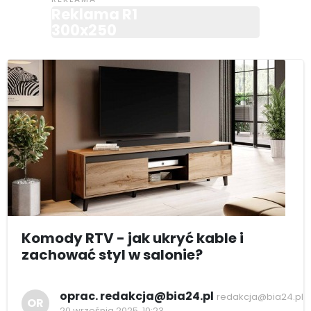
Reklama R1
300x250
Komody RTV - jak ukryć kable i
zachować styl w salonie?
oprac. redakcja@bia24.pl
redakcja@bia24.pl
OR
20 września 2025, 10:23