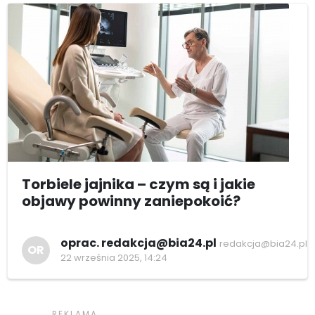
Torbiele jajnika – czym są i jakie
objawy powinny zaniepokoić?
oprac. redakcja@bia24.pl
redakcja@bia24.pl
OR
22 września 2025, 14:24