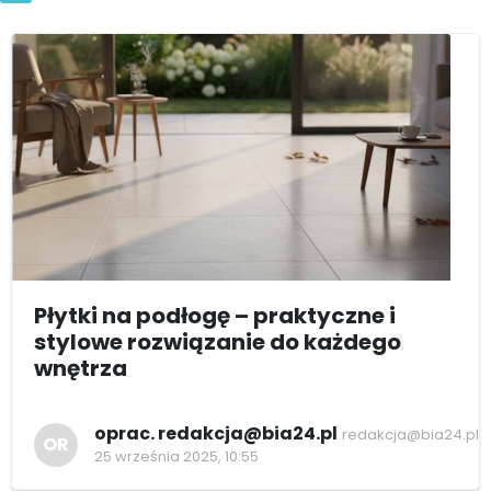
Płytki na podłogę – praktyczne i
stylowe rozwiązanie do każdego
wnętrza
oprac. redakcja@bia24.pl
redakcja@bia24.pl
OR
25 września 2025, 10:55