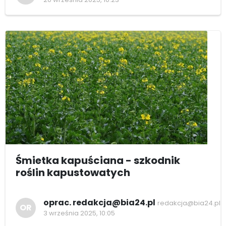
Śmietka kapuściana - szkodnik
roślin kapustowatych
oprac. redakcja@bia24.pl
redakcja@bia24.pl
OR
3 września 2025, 10:05