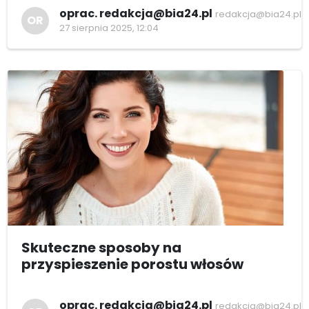
oprac. redakcja@bia24.pl
redakcja@bia24.pl
OR
27 sierpnia 2025, 12:04
Skuteczne sposoby na
przyspieszenie porostu włosów
oprac. redakcja@bia24.pl
redakcja@bia24.pl