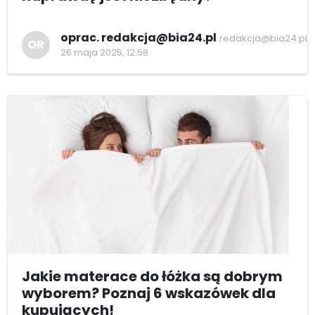
oprac. redakcja@bia24.pl
redakcja@bia24.pl
OR
26 maja 2025, 12:58
Jakie materace do łóżka są dobrym
wyborem? Poznaj 6 wskazówek dla
kupujących!