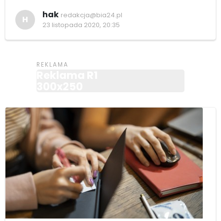
hak
redakcja@bia24.pl
H
23 listopada 2020, 20:35
Reklama R1
300x250