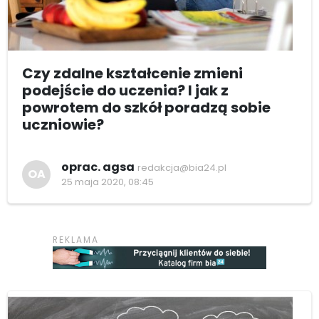
Czy zdalne kształcenie zmieni
podejście do uczenia? I jak z
powrotem do szkół poradzą sobie
uczniowie?
oprac. agsa
redakcja@bia24.pl
OA
25 maja 2020, 08:45