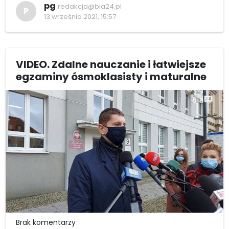
pg
redakcja@bia24.pl
P
13 września 2021, 15:57
VIDEO. Zdalne nauczanie i łatwiejsze
egzaminy ósmoklasisty i maturalne
Brak komentarzy