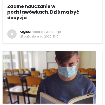
Zdalne nauczanie w
podstawówkach. Dziś ma być
decyzja
agsa
redakcja@bia24.pl
A
21 października 2020, 13:54