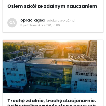
Osiem szkół ze zdalnym nauczaniem
oprac. agsa
redakcja@bia24.pl
OA
8 października 2020, 16:00
Trochę zdalnie, trochę stacjonarnie.