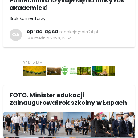
Politechnika szykuje się na nowy rok
akademicki
Brak komentarzy
oprac. agsa
redakcja@bia24.pl
OA
18 września 2020, 13:54
FOTO. Minister edukacji
zainaugurował rok szkolny w Łapach