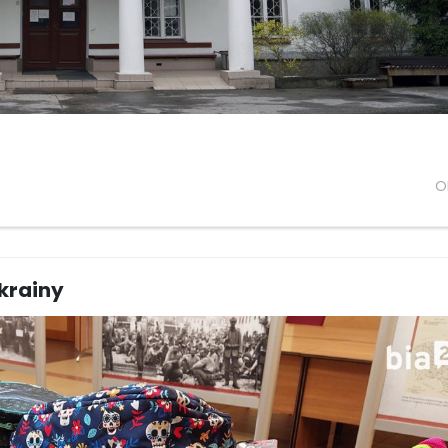
O
krainy