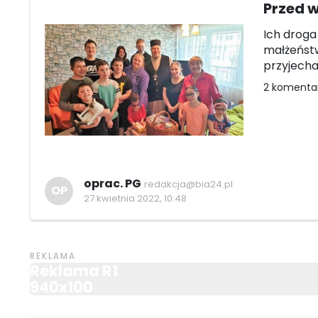
Przed w
Ich droga 
małżeństw
przyjecha
2 komenta
oprac. PG
redakcja@bia24.pl
OP
27 kwietnia 2022, 10:48
Reklama R1
940x100