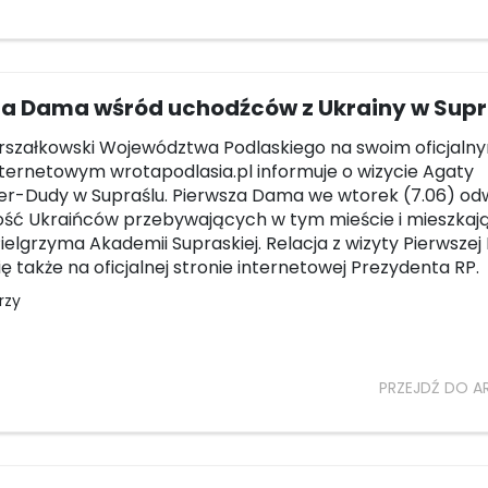
za Dama wśród uchodźców z Ukrainy w Supr
szałkowski Województwa Podlaskiego na swoim oficjaln
nternetowym wrotapodlasia.pl informuje o wizycie Agaty
r-Dudy w Supraślu. Pierwsza Dama we wtorek (7.06) odw
ość Ukraińców przebywających w tym mieście i mieszkaj
elgrzyma Akademii Supraskiej. Relacja z wizyty Pierwsze
ię także na oficjalnej stronie internetowej Prezydenta RP.
rzy
PRZEJDŹ DO A