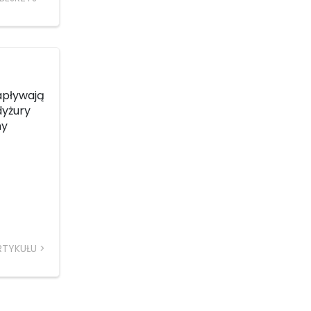
apływają
dyżury
ny
RTYKUŁU