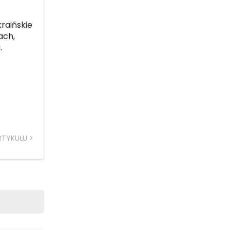
kraińskie
ach,
.
RTYKUŁU