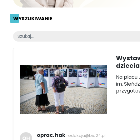
WYSZUKIWANIE
Wystaw
dzieci
Na placu 
im. Sleńd
przygotow
oprac. hak
redakcja@bia24.pl
OH