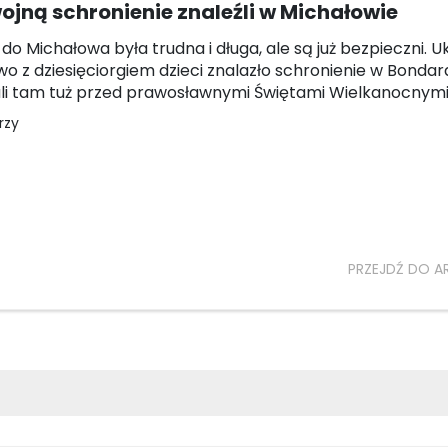
ojną schronienie znaleźli w Michałowie
do Michałowa była trudna i długa, ale są już bezpieczni. U
o z dziesięciorgiem dzieci znalazło schronienie w Bondar
li tam tuż przed prawosławnymi Świętami Wielkanocnymi
rzy
PRZEJDŹ DO A