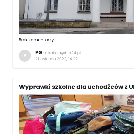
Brak komentarzy
PG
redakcja@bia24.pl
P
21 kwietnia 2022, 14:22
Wyprawki szkolne dla uchodźców z U