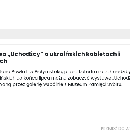
a „Uchodźcy” o ukraińskich kobietach i
ach
Jana Pawła II w Białymstoku, przed katedrą i obok siedziby
zińskich do końca lipca można zobaczyć wystawę „Uchod
aną przez galerię wspólnie z Muzeum Pamięci Sybiru.
PRZEJDŹ DO A