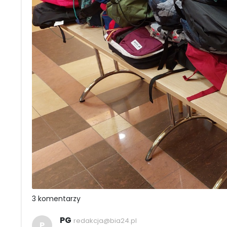
3 komentarzy
PG
redakcja@bia24.pl
P