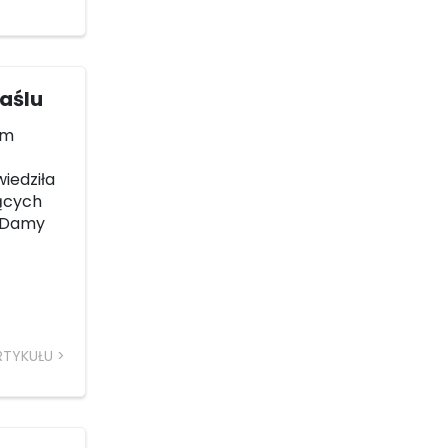
aślu
ym
iedziła
ących
j Damy
RTYKUŁU