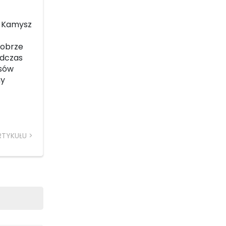
k-Kamysz
dobrze
odczas
lsów
ny
RTYKUŁU