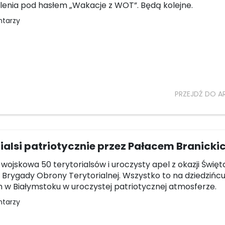
lenia pod hasłem „Wakacje z WOT”. Będą kolejne.
ntarzy
PRZEJDŹ DO A
ialsi patriotycznie przez Pałacem Branicki
wojskowa 50 terytorialsów i uroczysty apel z okazji Święta
j Brygady Obrony Terytorialnej. Wszystko to na dziedzińc
h w Białymstoku w uroczystej patriotycznej atmosferze.
ntarzy