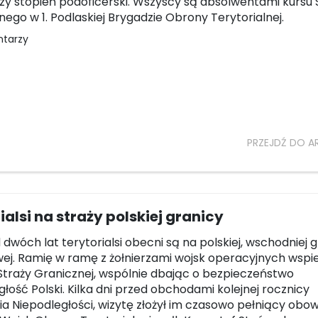
zy stopień podoficerski. Wszyscy są absolwentami kurs
nego w 1. Podlaskiej Brygadzie Obrony Terytorialnej.
ntarzy
PRZEJDŹ DO A
ialsi na straży polskiej granicy
dwóch lat terytorialsi obecni są na polskiej, wschodniej 
j. Ramię w ramę z żołnierzami wojsk operacyjnych wspi
 Straży Granicznej, wspólnie dbając o bezpieczeństwo
głość Polski. Kilka dni przed obchodami kolejnej rocznicy
a Niepodległości, wizytę złożył im czasowo pełniący obow