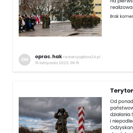
na pierws
realizowa
Brak kome
oprac. hak
redakcja@bia24.pl
OH
19 listopada 2023, 08:15
Terytor
Od ponad 
państwowe
działania
i niepodle
Odzyskani