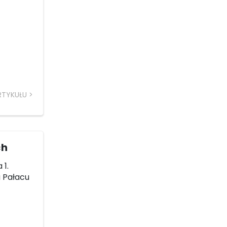
RTYKUŁU
ch
 1.
u Pałacu