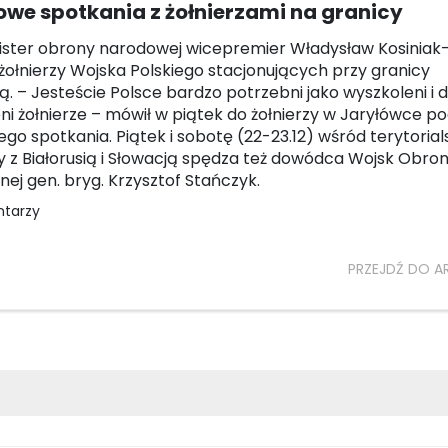
we spotkania z żołnierzami na granicy
ister obrony narodowej wicepremier Władysław Kosinia
 żołnierzy Wojska Polskiego stacjonujących przy granicy
sią. – Jesteście Polsce bardzo potrzebni jako wyszkoleni i 
i żołnierze – mówił w piątek do żołnierzy w Jaryłówce p
go spotkania. Piątek i sobotę (22-23.12) wśród terytoria
y z Białorusią i Słowacją spędza też dowódca Wojsk Obro
lnej gen. bryg. Krzysztof Stańczyk.
ntarzy
PRZEJDŹ DO A