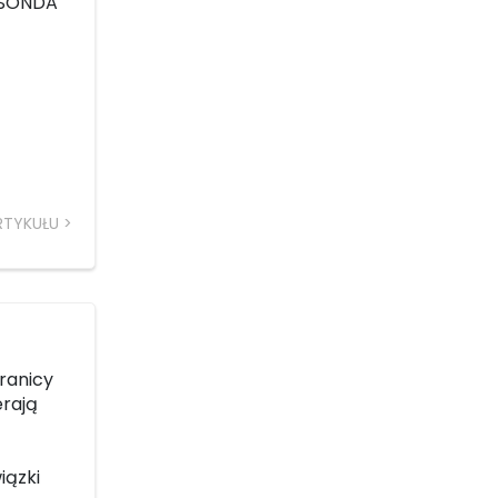
u SONDA
RTYKUŁU
granicy
erają
iązki