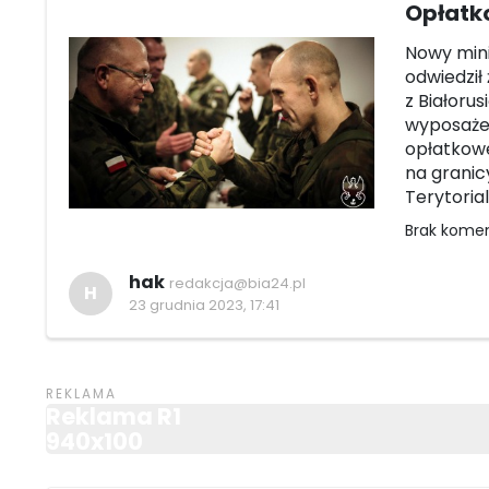
Opłatko
Nowy min
odwiedził
z Białoru
wyposażen
opłatkowe
na granic
Terytoria
Brak kome
hak
redakcja@bia24.pl
H
23 grudnia 2023, 17:41
Reklama R1
940x100