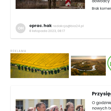
dowódcy W
Brak kome
oprac. hak
redakcja@bia24.pl
OH
8 listopada 2023, 08:17
Przysi
O godzinie
nowych te