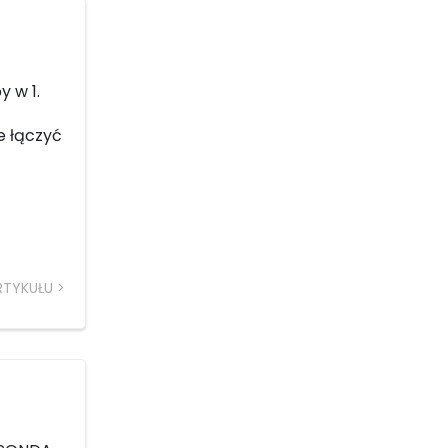
y w 1.
e łączyć
RTYKUŁU