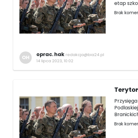
etap szko
Brak kome
oprac. hak
redakcja@bia24.pl
OH
14 lipca 2023, 10:02
Terytor
Przysięga 
Podlaskie
Branickic
Brak kome