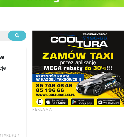
ów
cje
RTYKUŁU