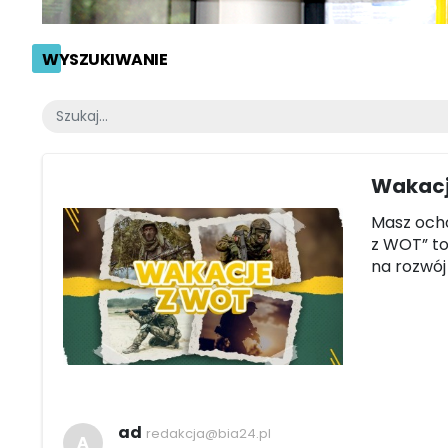
WYSZUKIWANIE
Wakacj
Masz och
z WOT” to
na rozwój
ad
redakcja@bia24.pl
A