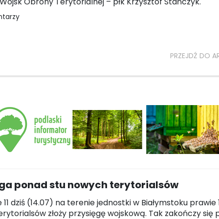
ojsk Obrony Terytorialnej – płk Krzysztof Stańczyk.
ntarzy
PRZEJDŹ DO A
ęga ponad stu nowych terytorialsów
 11 dziś (14.07) na terenie jednostki w Białymstoku prawie 
rytorialsów złoży przysięgę wojskową. Tak zakończy się 