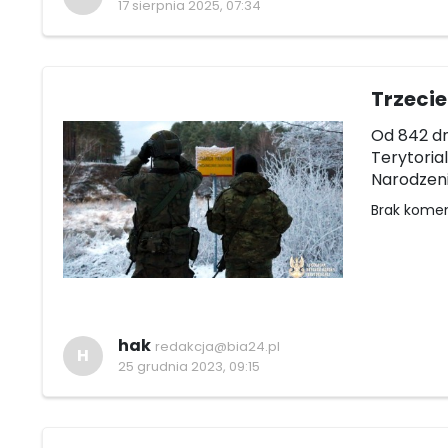
17 sierpnia 2025, 07:34
Trzecie
Od 842 dn
Terytoria
Narodzeni
Brak kome
hak
redakcja@bia24.pl
H
25 grudnia 2023, 09:15