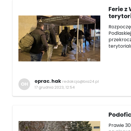
Ferie z
terytor
Rozpoczęł
Podlaskie
przekrocz
terytoria
oprac. hak
redakcja@bia24.pl
OH
17 grudnia 2023, 12:54
Podofi
Prawie 30