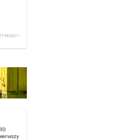
RTYKUŁU
110
pierwszy