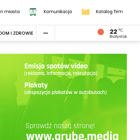
an miasta
Komunikacja
Katalog firm
22
°C
DOM I ZDROWIE
Białystok