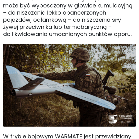
może być wyposażony w głowice kumulacyjną
– do niszczenia lekko opancerzonych
pojazdów, odłamkową – do niszczenia siły
żywej przeciwnika lub termobaryczną –
do likwidowania umocnionych punktów oporu.
W trybie bojowym WARMATE jest przewidziany