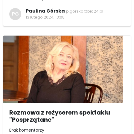
Paulina Górska
p.gorska@bia24.pl
PG
13 lutego 2024, 13:08
Rozmowa z reżyserem spektaklu
"Posprzątane"
Brak komentarzy