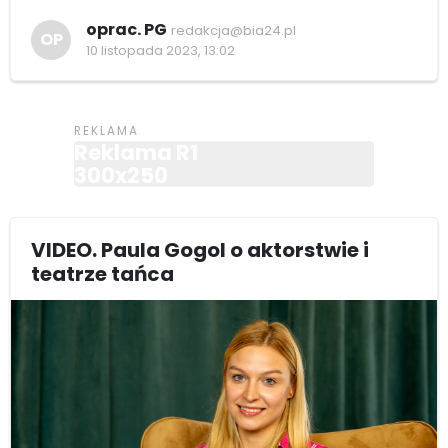
oprac. PG
redakcja@bia24.pl
OP
10 listopada 2023, 13:02
Reklama R1
300x250
VIDEO. Paula Gogol o aktorstwie i
teatrze tańca