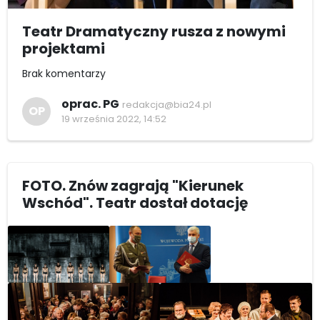
Teatr Dramatyczny rusza z nowymi
projektami
Brak komentarzy
oprac. PG
redakcja@bia24.pl
OP
19 września 2022, 14:52
FOTO. Znów zagrają "Kierunek
Wschód". Teatr dostał dotację