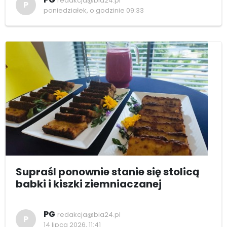
redakcja@bia24.pl
P
poniedziałek, o godzinie 09:33
Supraśl ponownie stanie się stolicą
babki i kiszki ziemniaczanej
PG
redakcja@bia24.pl
P
14 lipca 2026, 11:41