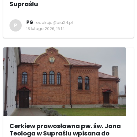
Supraślu
PG
redakcja@bia24.pl
P
18 lutego 2026, 15:14
Cerkiew prawosławna pw. św. Jana
Teologa w Supraślu wpisana do