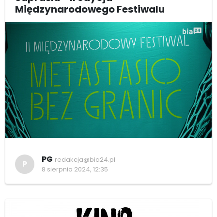
Międzynarodowego Festiwalu
PG
redakcja@bia24.pl
P
8 sierpnia 2024, 12:35