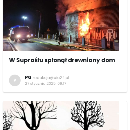
W Supraśłu spłonął drewniany dom
PG
redakcja@bia24.pl
P
27 stycznia 2025, 09:17