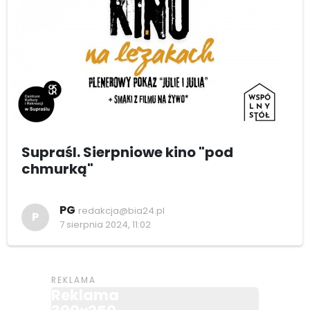
Supraśl. Sierpniowe kino "pod
chmurką"
PG
redakcja@bia24.pl
P
7 sierpnia 2024, 11:02
Reklama