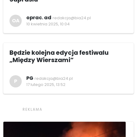
oprac. ad
redakcja@bia24.pl
OA
10 kwietnia 2025, 10:04
Będzie kolejna edycja festiwalu
„Między Wierszami”
PG
redakcja@bia24.pl
P
17 lutego 2025, 13:52