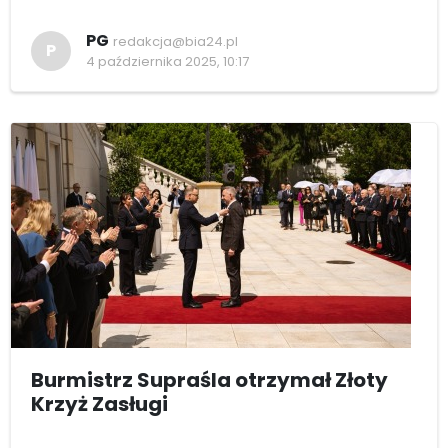
PG
redakcja@bia24.pl
P
4 października 2025, 10:17
Burmistrz Supraśla otrzymał Złoty
Krzyż Zasługi