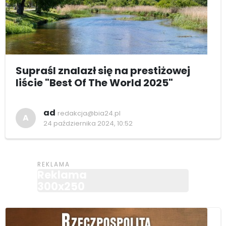
Supraśl znalazł się na prestiżowej
liście "Best Of The World 2025"
ad
redakcja@bia24.pl
A
24 października 2024, 10:52
Reklama
300x250