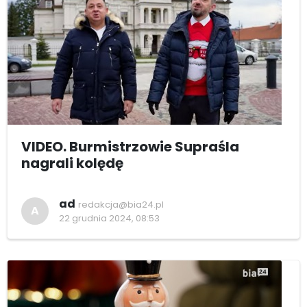
VIDEO. Burmistrzowie Supraśla
nagrali kolędę
ad
redakcja@bia24.pl
A
22 grudnia 2024, 08:53