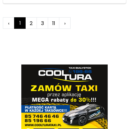
1
‹
2
3
11
›