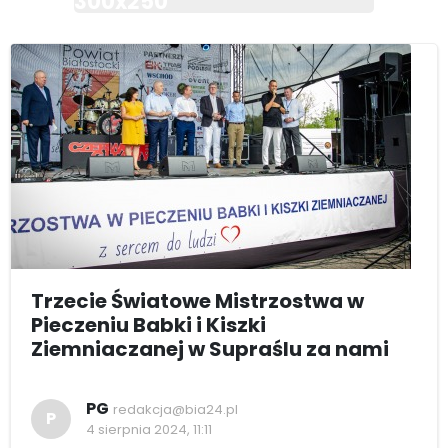
300x250
Trzecie Światowe Mistrzostwa w
Pieczeniu Babki i Kiszki
Ziemniaczanej w Supraślu za nami
PG
redakcja@bia24.pl
P
4 sierpnia 2024, 11:11