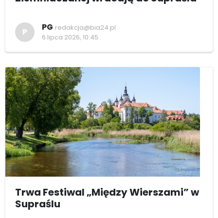
PG
redakcja@bia24.pl
P
6 lipca 2026, 10:45
Trwa Festiwal „Między Wierszami” w
Supraślu