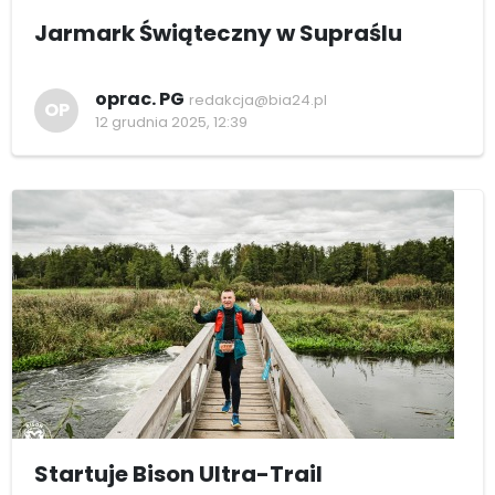
Jarmark Świąteczny w Supraślu
oprac. PG
redakcja@bia24.pl
OP
12 grudnia 2025, 12:39
Startuje Bison Ultra-Trail