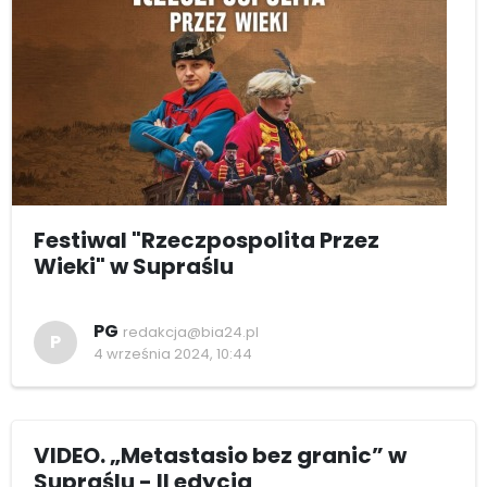
Festiwal "Rzeczpospolita Przez
Wieki" w Supraślu
PG
redakcja@bia24.pl
P
4 września 2024, 10:44
VIDEO. „Metastasio bez granic” w
Supraślu - II edycja