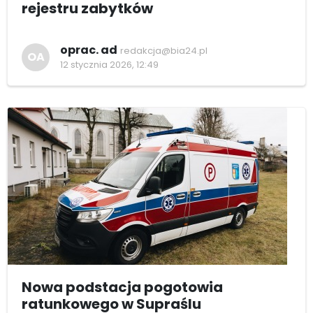
rejestru zabytków
oprac. ad
redakcja@bia24.pl
OA
12 stycznia 2026, 12:49
Nowa podstacja pogotowia
ratunkowego w Supraślu