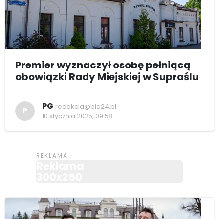
Premier wyznaczył osobę pełniącą
obowiązki Rady Miejskiej w Supraślu
PG
redakcja@bia24.pl
P
10 stycznia 2025, 09:58
Reklama
300x250