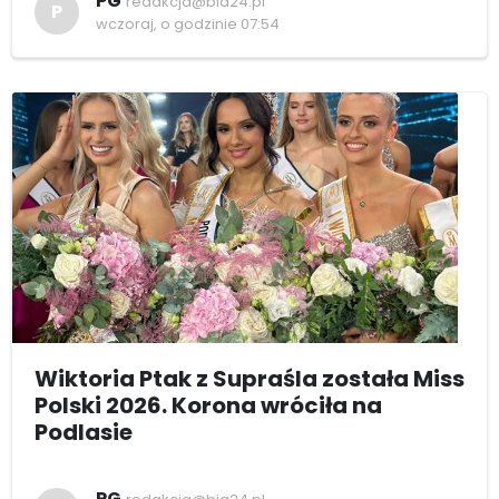
PG
redakcja@bia24.pl
P
wczoraj, o godzinie 07:54
Wiktoria Ptak z Supraśla została Miss
Polski 2026. Korona wróciła na
Podlasie
PG