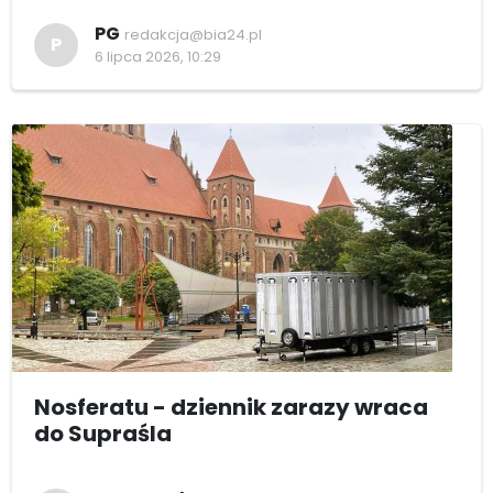
PG
redakcja@bia24.pl
P
6 lipca 2026, 10:29
Nosferatu - dziennik zarazy wraca
do Supraśla