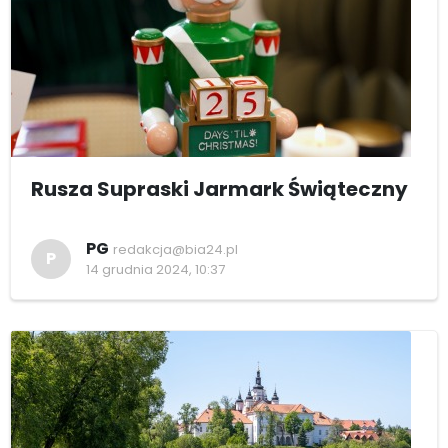
Rusza Supraski Jarmark Świąteczny
PG
redakcja@bia24.pl
P
14 grudnia 2024, 10:37