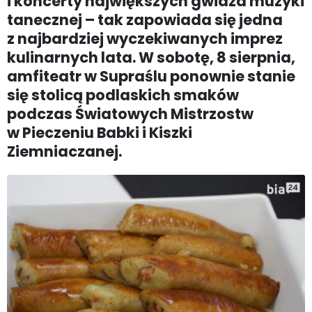
i koncerty największych gwiazd muzyki
tanecznej – tak zapowiada się jedna
z najbardziej wyczekiwanych imprez
kulinarnych lata. W sobotę, 8 sierpnia,
amfiteatr w Supraślu ponownie stanie
się stolicą podlaskich smaków
podczas Światowych Mistrzostw
w Pieczeniu Babki i Kiszki
Ziemniaczanej.