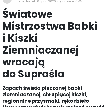
poniedziałek, 6 lipca 2026, o godzinie 10:45
Światowe
Mistrzostwa Babki
i Kiszki
Ziemniaczanej
wracają
do Supraśla
Zapach świeżo pieczonej babki
ziemniaczanej, chrupiącej kiszki,
regionalne przysmaki, rękodzieło