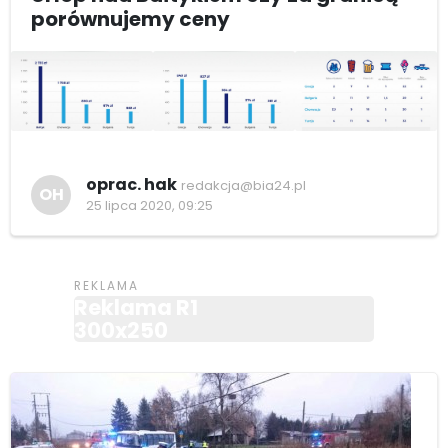
porównujemy ceny
oprac. hak
redakcja@bia24.pl
OH
25 lipca 2020, 09:25
Reklama R1
300x250