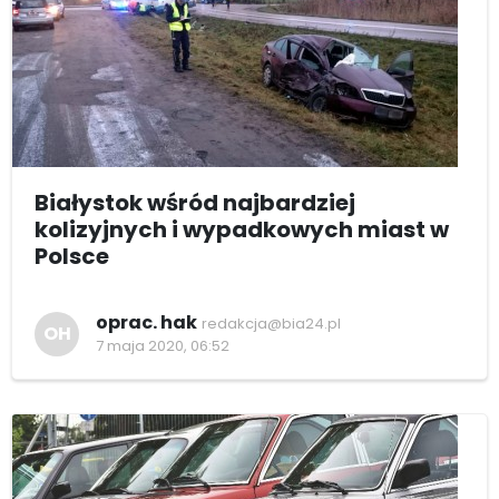
Białystok wśród najbardziej
kolizyjnych i wypadkowych miast w
Polsce
oprac. hak
redakcja@bia24.pl
OH
7 maja 2020, 06:52