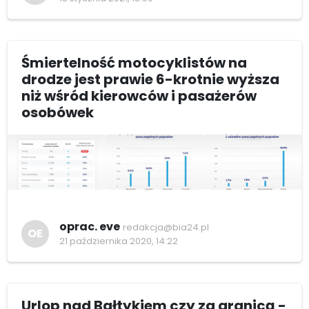
Śmiertelność motocyklistów na
drodze jest prawie 6-krotnie wyższa
niż wśród kierowców i pasażerów
osobówek
oprac. eve
redakcja@bia24.pl
OE
21 października 2020, 14:22
Urlop nad Bałtykiem czy za granicą -