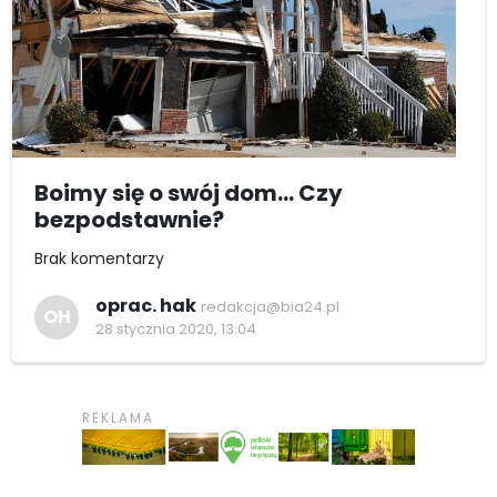
Boimy się o swój dom... Czy
bezpodstawnie?
Brak komentarzy
oprac. hak
redakcja@bia24.pl
OH
28 stycznia 2020, 13:04