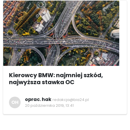
Kierowcy BMW: najmniej szkód,
najwyższa stawka OC
oprac. hak
redakcja@bia24.pl
OH
20 października 2019, 13:41