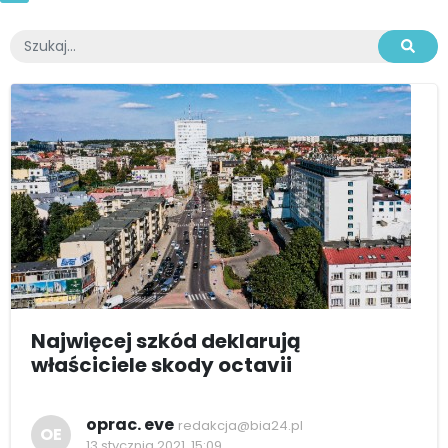
Najwięcej szkód deklarują
właściciele skody octavii
oprac. eve
redakcja@bia24.pl
OE
13 stycznia 2021, 15:09