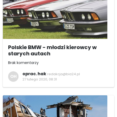
Polskie BMW - młodzi kierowcy w
starych autach
Brak komentarzy
oprac. hak
redakcja@bia24.pl
OH
27 lutego 2020, 08:31