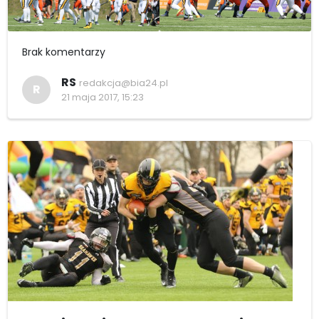
Brak komentarzy
RS
redakcja@bia24.pl
R
21 maja 2017, 15:23