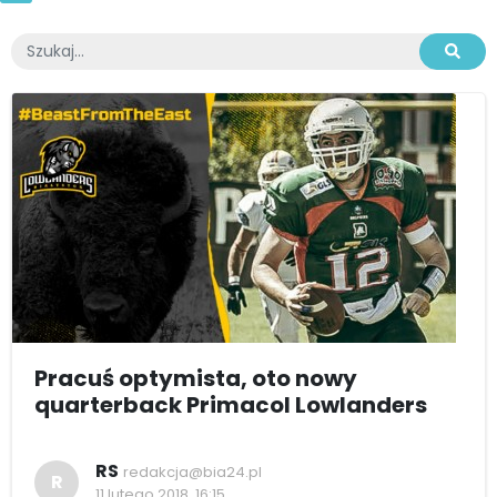
Pracuś optymista, oto nowy
quarterback Primacol Lowlanders
RS
redakcja@bia24.pl
R
11 lutego 2018, 16:15