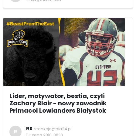
Lider, motywator, bestia, czyli
Zachary Blair - nowy zawodnik
Primacol Lowlanders Białystok
RS
redakcja@bia24.pl
R
11 lutego 2018, 08:18