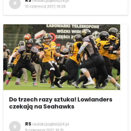
RS
redakcja@bia24.pl
R
10 czerwca 2017, 19:26
Do trzech razy sztuka! Lowlanders
czekają na Seahawks
RS
redakcja@bia24.pl
R
9 czerwca 2017, 16:31