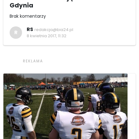
Gdynia
Brak komentarzy
RS
redakcja@bia24.pl
R
8 kwietnia 2017, 11:32