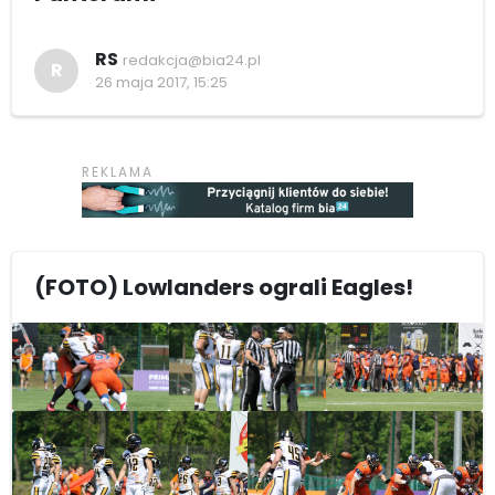
RS
redakcja@bia24.pl
R
26 maja 2017, 15:25
(FOTO) Lowlanders ograli Eagles!