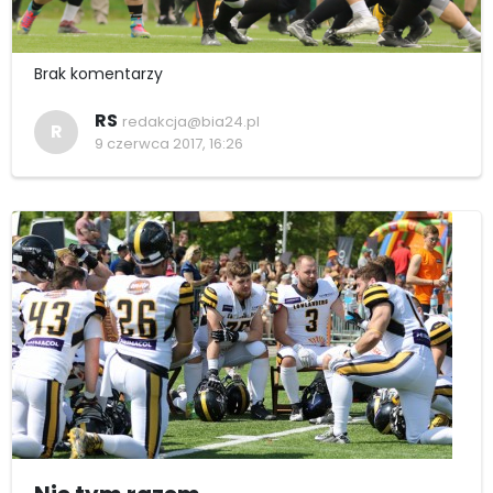
Brak komentarzy
RS
redakcja@bia24.pl
R
9 czerwca 2017, 16:26