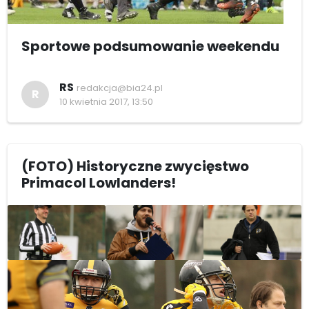
Sportowe podsumowanie weekendu
RS
redakcja@bia24.pl
R
10 kwietnia 2017, 13:50
(FOTO) Historyczne zwycięstwo
Primacol Lowlanders!