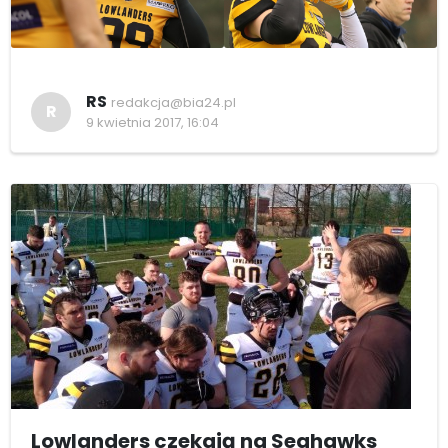
RS
redakcja@bia24.pl
R
9 kwietnia 2017, 16:04
Lowlanders czekają na Seahawks