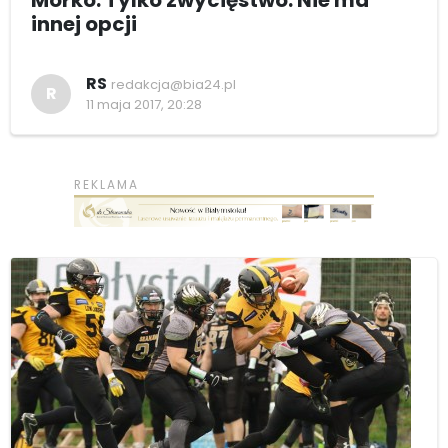
innej opcji
RS
redakcja@bia24.pl
R
11 maja 2017, 20:28