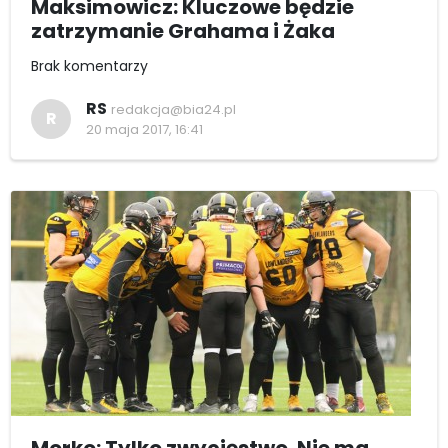
Maksimowicz: Kluczowe będzie
zatrzymanie Grahama i Żaka
Brak komentarzy
RS
redakcja@bia24.pl
R
20 maja 2017, 16:41
Morko: Tylko zwycięstwo. Nie ma