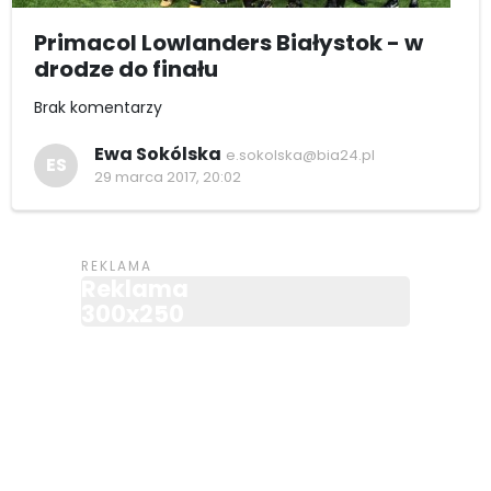
Primacol Lowlanders Białystok - w
drodze do finału
Brak komentarzy
Ewa Sokólska
e.sokolska@bia24.pl
ES
29 marca 2017, 20:02
Reklama
300x250