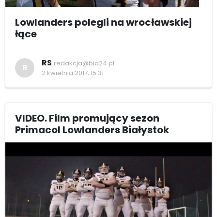
Lowlanders polegli na wrocławskiej
łące
RS
redakcja@bia24.pl
R
2 kwietnia 2017, 15:31
VIDEO. Film promujący sezon
Primacol Lowlanders Białystok