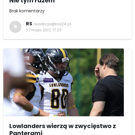
Nie tym razem
Brak komentarzy
RS
redakcja@bia24.pl
R
27 maja 2017, 17:23
Lowlanders wierzą w zwycięstwo z
Panterami