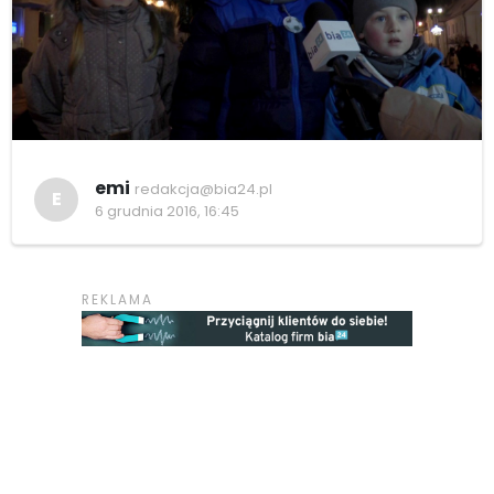
emi
redakcja@bia24.pl
E
6 grudnia 2016, 16:45