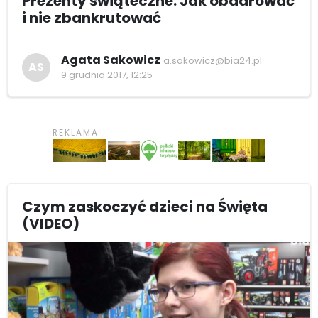
Prezenty świąteczne. Jak obdarować
i nie zbankrutować
Agata Sakowicz
a.sakowicz@bia24.pl
AS
9 grudnia 2017, 12:25
Czym zaskoczyć dzieci na Święta
(VIDEO)