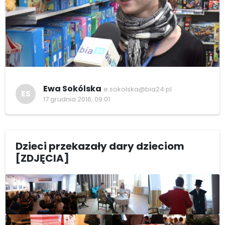
Ewa Sokólska
e.sokolska@bia24.pl
ES
17 grudnia 2016, 09:01
Dzieci przekazały dary dzieciom
[ZDJĘCIA]