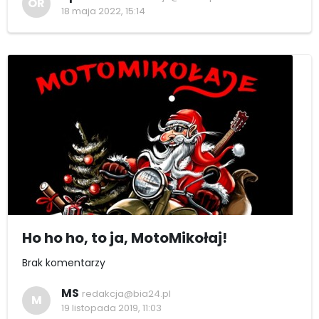
OR
18 maja 2022, 15:14
Ho ho ho, to ja, MotoMikołaj!
Brak komentarzy
MS
redakcja@bia24.pl
M
19 listopada 2019, 11:03