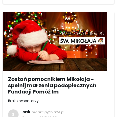
Zostań pomocnikiem Mikołaja -
spełnij marzenia podopiecznych
Fundacji Pomóż Im
Brak komentarzy
sak
redakcja@bia24.pl
S