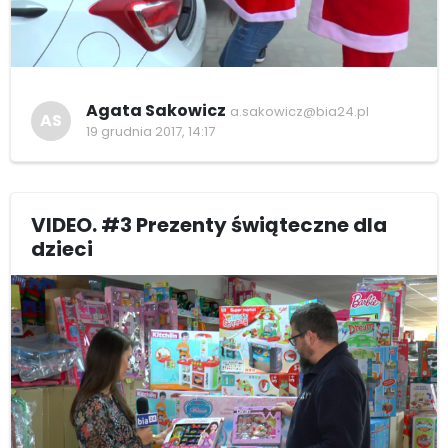
Agata Sakowicz
a.sakowicz@bia24.pl
AS
19 grudnia 2017, 14:17
VIDEO. #3 Prezenty świąteczne dla
dzieci