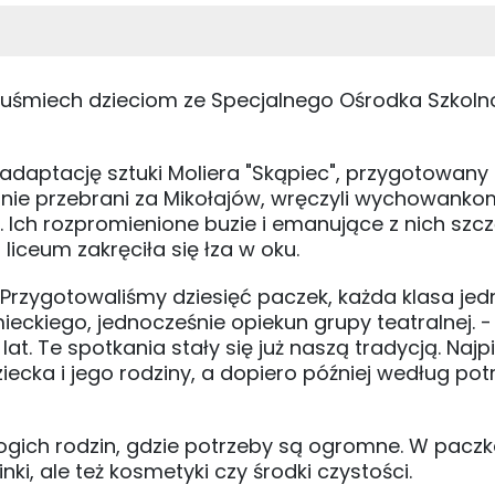
ą uśmiech dzieciom ze Specjalnego Ośrodka Szkoln
- adaptację sztuki Moliera "Skąpiec", przygotowany
ępnie przebrani za Mikołajów, wręczyli wychowanko
. Ich rozpromienione buzie i emanujące z nich szc
liceum zakręciła się łza w oku.
. Przygotowaliśmy dziesięć paczek, każda klasa jed
eckiego, jednocześnie opiekun grupy teatralnej. -
t. Te spotkania stały się już naszą tradycją. Najpi
iecka i jego rodziny, a dopiero później według pot
bogich rodzin, gdzie potrzeby są ogromne. W pacz
nki, ale też kosmetyki czy środki czystości.