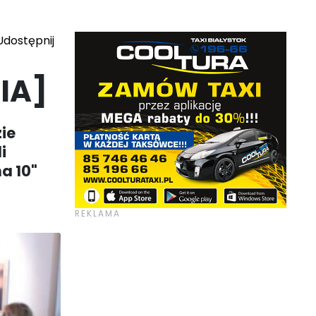
dostępnij
IA]
zie
i
a 10"