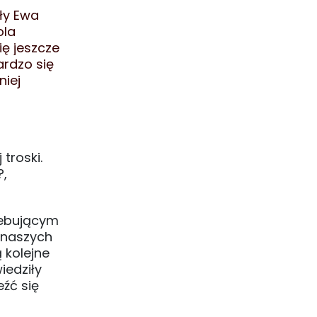
ły Ewa
ola
ię jeszcze
ardzo się
niej
troski.
?,
zebującym
 naszych
 kolejne
iedziły
źć się