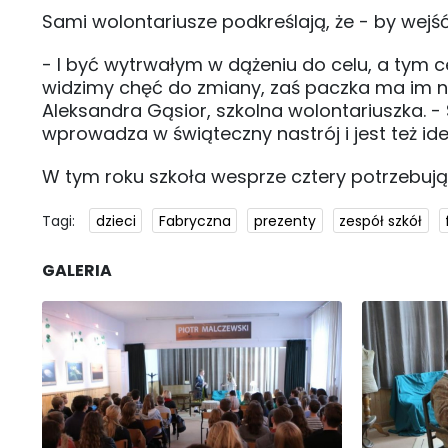
Sami wolontariusze podkreślają, że - by wejś
- I być wytrwałym w dążeniu do celu, a tym 
widzimy chęć do zmiany, zaś paczka ma im n
Aleksandra Gąsior, szkolna wolontariuszka. 
wprowadza w świąteczny nastrój i jest też i
W tym roku szkoła wesprze cztery potrzebują
Tagi:
dzieci
Fabryczna
prezenty
zespół szkół
GALERIA