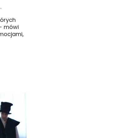
.
tórych
 - mówi
emocjami,