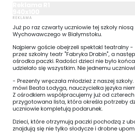
Reklama R1
940x100
Już po raz czwarty uczniowie tej szkoły nios
Wychowawczego w Białymstoku.
Najpierw goście obejrzeli spektakl teatralny 
przez szkolny teatr "Fabryka Drabin", a nast
ośrodka paczki. Radości dzieci nie było końca
udzielało się wszystkim. Nie jednemu uczniowi 
- Prezenty wręczała młodzież z naszej szkoły
mówi Beata Łodyga, nauczycielka języka niemi
Z ośrodkiem współpracujemy już od czterech la
przygotowana lista, która określa potrzeby dz
uczniowie kompletują podarunek.
Dzieci, które otrzymują paczki pochodzą z u
znajdują się nie tylko słodycze i drobne upomi