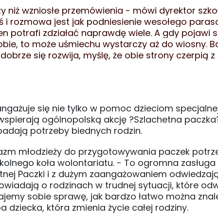
zy niż wzniosłe przemówienia - mówi dyrektor szko
ś i rozmowa jest jak podniesienie wesołego paras
en potrafi zdziałać naprawdę wiele. A gdy pojawi s
bie, to może uśmiechu wystarczy aż do wiosny. B
obrze się rozwija, myślę, że obie strony czerpią z 
ngażuje się nie tylko w pomoc dzieciom specjalnej 
 wspierają ogólnopolską akcję ?Szlachetna paczka
 badają potrzeby biednych rodzin.
tuzjazm młodzieży do przygotowywania paczek potr
kolnego koła wolontariatu. - To ogromna zasługa
hetnej Paczki i z dużym zaangażowaniem odwiedzają
wiadają o rodzinach w trudnej sytuacji, które odw
dajemy sobie sprawę, jak bardzo łatwo można znale
 dziecka, która zmienia życie całej rodziny.