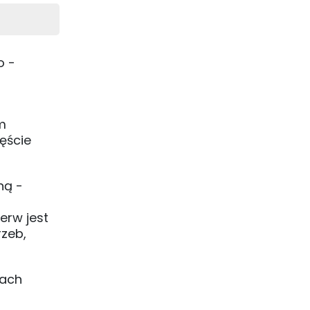
o -
m
zęście
ną -
erw jest
rzeb,
kach