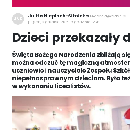
Julita Niepłoch-Sitnicka
redakcja@bia24.pl
JNS
piątek, 9 grudnia 2016, o godzinie 12:49
Dzieci przekazały 
Święta Bożego Narodzenia zbliżają się
można odczuć tę magiczną atmosferę
uczniowie i nauczyciele Zespołu Szkó
niepełnosprawnym dzieciom. Było te
w wykonaniu licealistów.