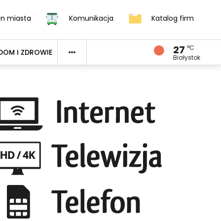
an miasta
Komunikacja
Katalog firm
27
°C
DOM I ZDROWIE
Białystok