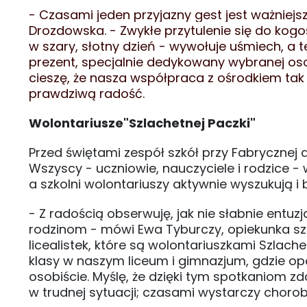
- Czasami jeden przyjazny gest jest ważniejs
Drozdowska. - Zwykłe przytulenie się do kogo
w szary, słotny dzień - wywołuje uśmiech, a t
prezent, specjalnie dedykowany wybranej oso
cieszę, że nasza współpraca z ośrodkiem tak d
prawdziwą radość.
Wolontariusze"Szlachetnej Paczki"
Przed świętami zespół szkół przy Fabrycznej a
Wszyscy - uczniowie, nauczyciele i rodzice -
a szkolni wolontariuszy aktywnie wyszukują i
- Z radością obserwuję, jak nie słabnie en
rodzinom - mówi Ewa Tyburczy, opiekunka sz
licealistek, które są wolontariuszkami Szlac
klasy w naszym liceum i gimnazjum, gdzie opo
osobiście. Myślę, że dzięki tym spotkaniom z
w trudnej sytuacji; czasami wystarczy choroba