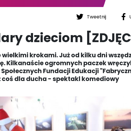
Tweetnij
U
dary dzieciom [ZDJĘC
 wielkimi krokami. Już od kilku dni wszęd
. Kilkanaście ogromnych paczek wręczyl
ł Społecznych Fundacji Edukacji "Fabryczn
ż coś dla ducha - spektakl komediowy