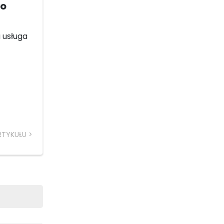
wo
a usługa
RTYKUŁU