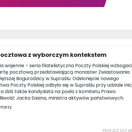
pocztowa z wyborczym kontekstem
a wojenne – seria filatelistyczna Poczty Polskiej wzbogaci
artę pocztową przedstawiającą monaster Zwiastowania
iętszej Bogurodzicy w Supraślu. Odsłonięcie nowego
wa Poczty Polskiej odbyło się w Supraślu przy udziale inic
ii, a dziś także kandydata na posła z komitetu Prawo
dliwość Jacka Sasina, ministra aktywów państwowych.
ntarzy
PRZEJDŹ DO A