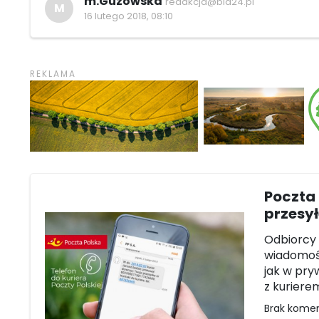
m.Guzowska
redakcja@bia24.pl
M
16 lutego 2018, 08:10
Poczta
przesy
Odbiorcy 
wiadomośc
jak w pry
z kuriere
Brak kome