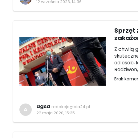
12 września 2023, 14:36
Sprzęt 
zakażo
Z chwilą 
skuteczne
od osób, 
Radziwon,
Brak kome
agsa
redakcja@bia24.pl
A
22 maja 2020, 15:35