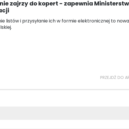
nie zajrzy do kopert - zapewnia Ministerst
cji
e listów i przysyłanie ich w formie elektronicznej to now
skiej.
PRZEJDŹ DO A