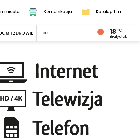
an miasta
Komunikacja
Katalog firm
18
°C
DOM I ZDROWIE
Białystok