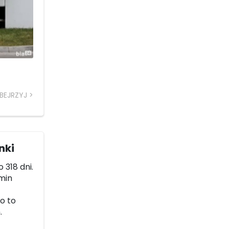
BEJRZYJ
nki
 318 dni.
 min
go to
.