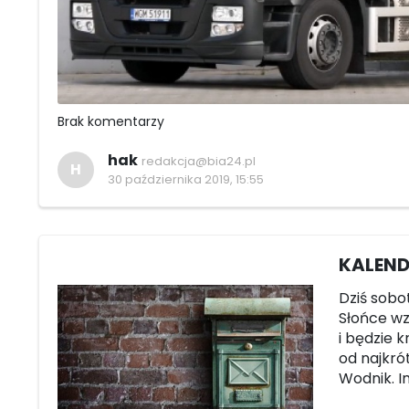
Brak komentarzy
hak
redakcja@bia24.pl
H
30 października 2019, 15:55
KALENDA
Dziś sobot
Słońce wze
i będzie k
od najkró
Wodnik. I