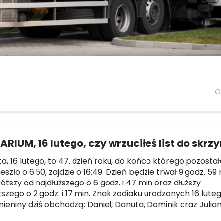
O
RIUM, 16 lutego, czy wrzuciłeś list do skrzy
a, 16 lutego, to 47. dzień roku, do końca którego pozostało
szło o 6:50, zajdzie o 16:49. Dzień będzie trwał 9 godz. 59
rótszy od najdłuższego o 6 godz. i 47 min oraz dłuższy
tszego o 2 godz. i 17 min. Znak zodiaku urodzonych 16 lute
mieniny dziś obchodzą: Daniel, Danuta, Dominik oraz Julian