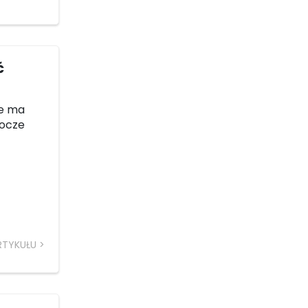
ć
ie ma
socze
RTYKUŁU