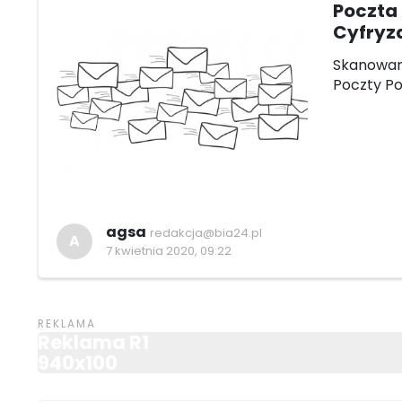
Poczta 
Cyfryza
Skanowani
Poczty Pol
agsa
redakcja@bia24.pl
A
7 kwietnia 2020, 09:22
Reklama R1
940x100