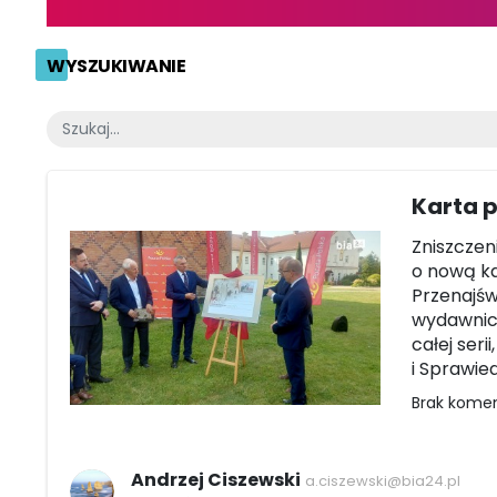
WYSZUKIWANIE
Karta 
Zniszczeni
o nową k
Przenajśw
wydawnict
całej ser
i Sprawie
Brak kome
Andrzej Ciszewski
a.ciszewski@bia24.pl