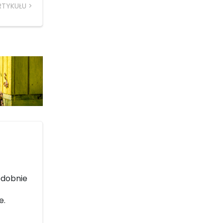
RTYKUŁU
ą
odobnie
t
e.