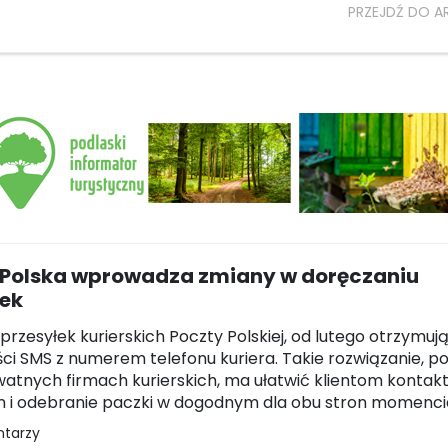
PRZEJDŹ DO A
 Polska wprowadza zmiany w doręczaniu
łek
przesyłek kurierskich Poczty Polskiej, od lutego otrzymuj
i SMS z numerem telefonu kuriera. Takie rozwiązanie, p
watnych firmach kurierskich, ma ułatwić klientom kontak
m i odebranie paczki w dogodnym dla obu stron momenci
ntarzy