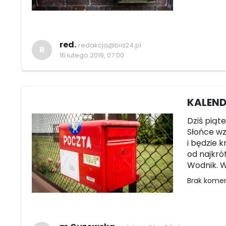
red.
redakcja@bia24.pl
R
16 lutego 2019, 07:00
KALEND
Dziś piąte
Słońce wze
i będzie k
od najkró
Wodnik. Wi
Brak kome