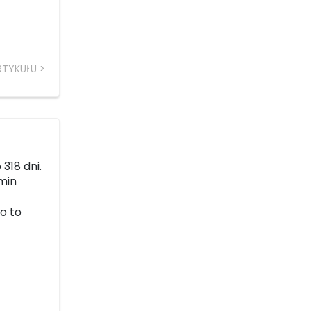
RTYKUŁU
318 dni.
 min
go to