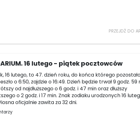
PRZEJDŹ DO A
ARIUM. 16 lutego - piątek pocztowców
k, 16 lutego, to 47. dzień roku, do końca którego pozostało 
szło o 6:50, zajdzie o 16:49. Dzień będzie trwał 9 godz. 59
rótszy od najdłuższego o 6 godz. i 47 min oraz dłuższy
tszego o 2 godz. i 17 min. Znak zodiaku urodzonych 16 lute
osna oficjalnie zawita za 32 dni.
ntarzy