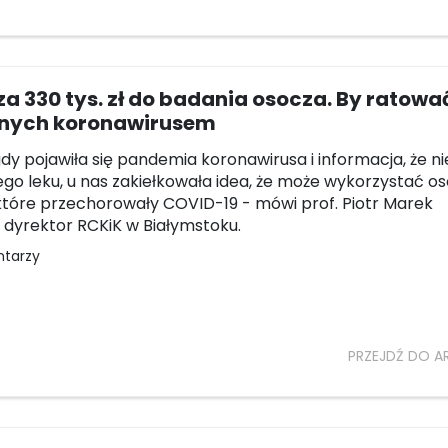
za 330 tys. zł do badania osocza. By ratowa
nych koronawirusem
gdy pojawiła się pandemia koronawirusa i informacja, że n
go leku, u nas zakiełkowała idea, że może wykorzystać o
które przechorowały COVID-19 - mówi prof. Piotr Marek
 dyrektor RCKiK w Białymstoku.
ntarzy
PRZEJDŹ DO A