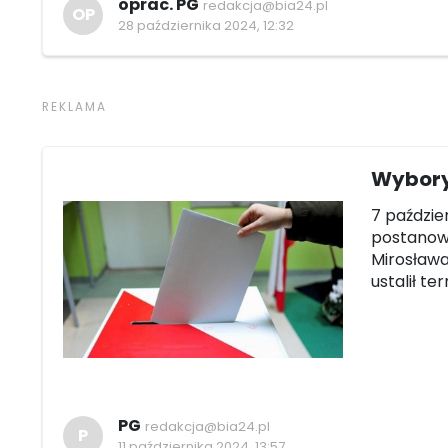
oprac. PG
redakcja@bia24.pl
OP
28 października 2024, 12:32
Wybory
7 paździe
postanow
Mirosława
ustalił t
PG
redakcja@bia24.pl
P
11 października 2024, 13:57