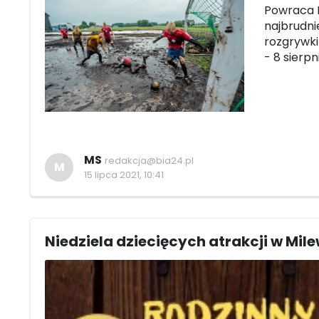
Powraca B
najbrudni
rozgrywki
- 8 sierp
MS
redakcja@bia24.pl
M
15 lipca 2021, 10:41
Niedziela dziecięcych atrakcji w Mil