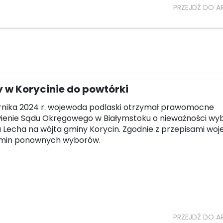
PRZEJDŹ DO A
 w Korycinie do powtórki
rnika 2024 r. wojewoda podlaski otrzymał prawomocne
ienie Sądu Okręgowego w Białymstoku o nieważności wy
 Lecha na wójta gminy Korycin. Zgodnie z przepisami wo
ermin ponownych wyborów.
PRZEJDŹ DO A