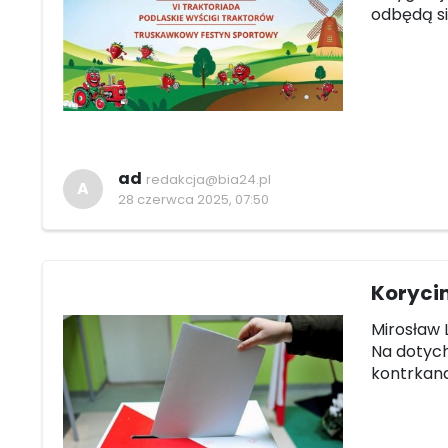
odbędą si
ad
redakcja@bia24.pl
A
28 czerwca 2025, 07:50
Koryci
Mirosław 
Na dotych
kontrkand