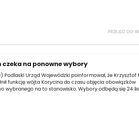
PRZEJDŹ DO A
n czeka na ponowne wybory
10) Podlaski Urząd Wojewódzki poinformował, że Krzysztof
łnił funkcję wójta Korycina do czasu objęcia obowiązków
o wybranego na to stanowisko. Wybory odbędą się 24 li