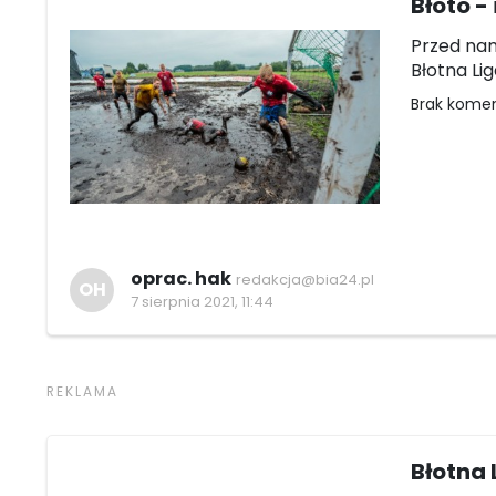
Błoto - 
Przed nam
Błotna Li
Brak kome
oprac. hak
redakcja@bia24.pl
OH
7 sierpnia 2021, 11:44
Błotna 