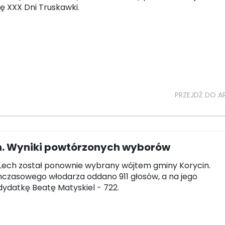
ę XXX Dni Truskawki.
PRZEJDŹ DO A
n. Wyniki powtórzonych wyborów
Lech został ponownie wybrany wójtem gminy Korycin.
czasowego włodarza oddano 911 głosów, a na jego
ydatkę Beatę Matyskiel - 722.