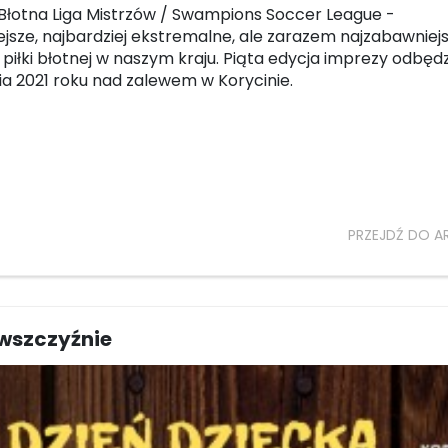
łotna Liga Mistrzów / Swampions Soccer League -
ejsze, najbardziej ekstremalne, ale zarazem najzabawniej
 piłki błotnej w naszym kraju. Piąta edycja imprezy odbędz
nia 2021 roku nad zalewem w Korycinie.
PRZEJDŹ DO A
ewszczyźnie