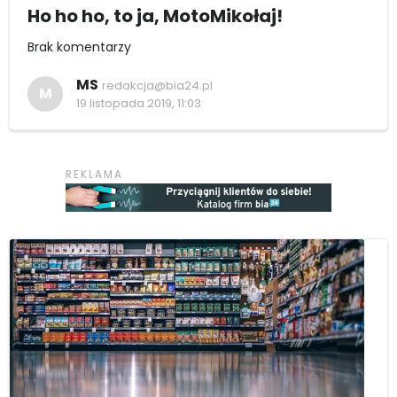
Ho ho ho, to ja, MotoMikołaj!
Brak komentarzy
MS
redakcja@bia24.pl
M
19 listopada 2019, 11:03