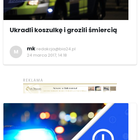
Ukradli koszulkę i grozili śmiercią
mk
redakcja@bia24.pl
M
24 marca 2017, 14:18