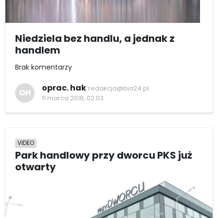
Niedziela bez handlu, a jednak z
handlem
Brak komentarzy
oprac. hak
redakcja@bia24.pl
OH
11 marca 2018, 02:03
VIDEO
Park handlowy przy dworcu PKS już
otwarty