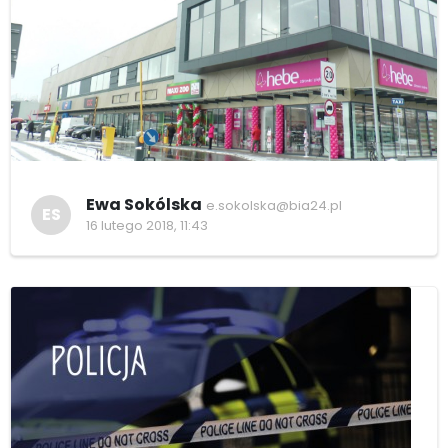
Ewa Sokólska
e.sokolska@bia24.pl
ES
16 lutego 2018, 11:43