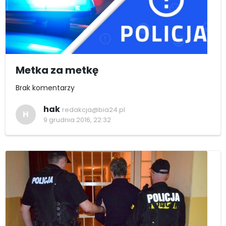
Metka za metkę
Brak komentarzy
hak
redakcja@bia24.pl
H
9 grudnia 2016, 22:32