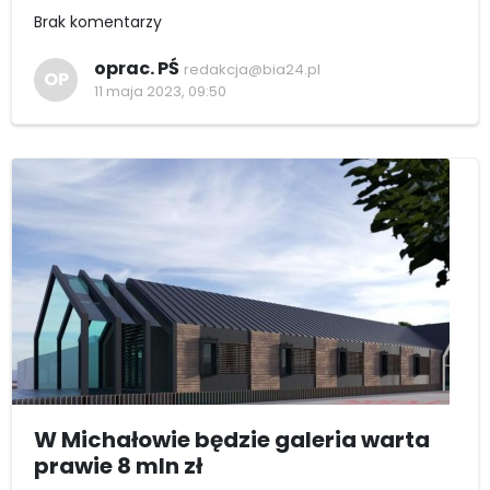
Brak komentarzy
oprac. PŚ
redakcja@bia24.pl
OP
11 maja 2023, 09:50
W Michałowie będzie galeria warta
prawie 8 mln zł