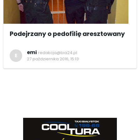
Podejrzany o pedofilię aresztowany
emi
redakcja@bia24.pl
E
27 października 2016, 15:13